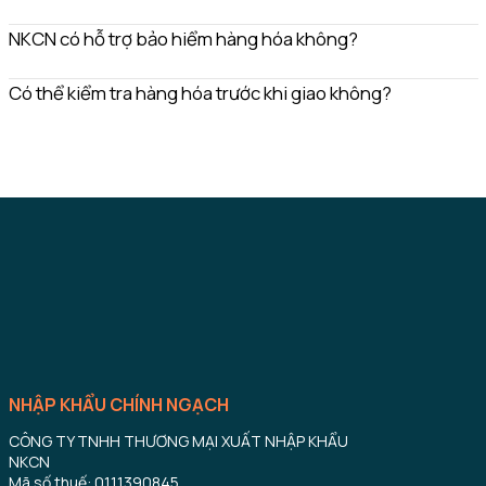
NKCN có hỗ trợ bảo hiểm hàng hóa không?
Có thể kiểm tra hàng hóa trước khi giao không?
NHẬP KHẨU CHÍNH NGẠCH
CÔNG TY TNHH THƯƠNG MẠI XUẤT NHẬP KHẨU
NKCN
Mã số thuế: 0111390845