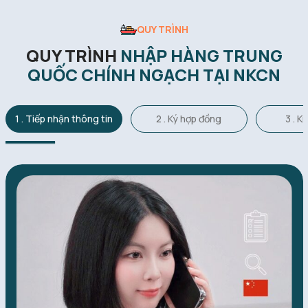
QUY TRÌNH
QUY TRÌNH
NHẬP HÀNG TRUNG
QUỐC CHÍNH NGẠCH TẠI NKCN
1 . Tiếp nhận thông tin
2 . Ký hợp đồng
3 . K