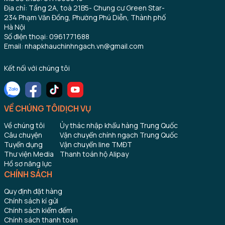
Địa chỉ: Tầng 2A, toà 21B5- Chung cư Green Star-
234 Phạm Văn Đồng, Phường Phú Diễn, Thành phố
Hà Nội
Số điện thoại: 0961771688
Email: nhapkhauchinhngach.vn@gmail.com
Kết nối với chúng tôi
VỀ CHÚNG TÔI
DỊCH VỤ
Về chúng tôi
Ủy thác nhập khẩu hàng Trung Quốc
Câu chuyện
Vận chuyển chính ngạch Trung Quốc
Tuyển dụng
Vận chuyển line TMĐT
Thư viện Media
Thanh toán hộ Alipay
Hồ sơ năng lực
CHÍNH SÁCH
Quy định đặt hàng
Chính sách kí gửi
Chính sách kiểm đếm
Chính sách thanh toán