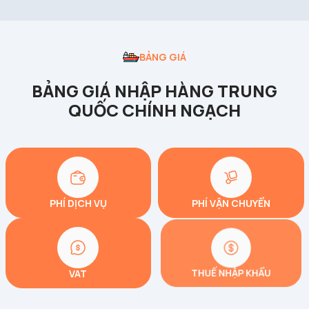
BẢNG GIÁ
BẢNG GIÁ NHẬP HÀNG TRUNG
QUỐC CHÍNH NGẠCH
PHÍ DỊCH VỤ
PHÍ VẬN CHUYỂN
VAT
THUẾ NHẬP KHẨU