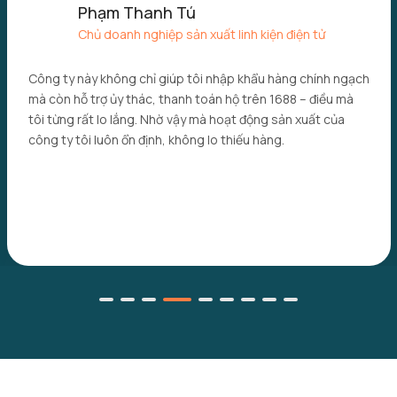
Lê Quốc Bảo
Đại lý phân phối thiết bị công nghiệp
Tôi đã thử nhiều đơn vị nhập khẩu, nhưng ở đây có hệ thống
báo giá rõ ràng, vận chuyển đúng cam kết và đặc biệt có
đội ngũ hỗ trợ sau bán cực kỳ nhiệt tình. Tỷ lệ đơn có VAT
đạt 100%, giúp công ty tôi tối ưu chi phí hợp pháp.