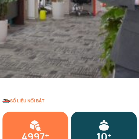
SỐ LIỆU NỔI BẬT
5000
10
+
+