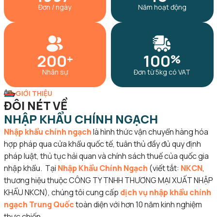
Đơn / ngày
Năm hoạt động
200
100
+
%
Nhân sự
Đơn từ 5kg có VAT
GIỚI THIỆU
ĐÔI NÉT VỀ
NHẬP KHẨU CHÍNH NGẠCH
Nhập khẩu chính ngạch
là hình thức vận chuyển hàng hóa
hợp pháp qua cửa khẩu quốc tế, t
uân thủ đầy đủ quy định
pháp luật, thủ tục hải quan và chính sách thuế của quốc gia
nhập khẩu.
Tại
Nhập Khẩu Chính Ngạch
(viết tắt:
NKCN
,
thương hiệu thuộc CÔNG TY TNHH THƯƠNG MẠI XUẤT NHẬP
KHẨU NKCN), chúng tôi cung cấp
dịch vụ nhập khẩu chính
ngạch Trung Quốc
toàn diện với hơn 10 năm kinh nghiệm
thực chiến.