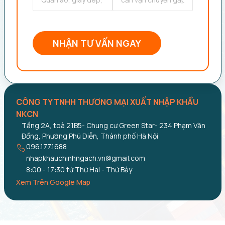
NHẬN TƯ VẤN NGAY
CÔNG TY TNHH THƯƠNG MẠI XUẤT NHẬP KHẨU
NKCN
Tầng 2A, toà 21B5- Chung cư Green Star- 234 Phạm
Văn Đồng, Phường Phú Diễn, Thành phố Hà Nội
096.177.1688
nhapkhauchinhngach.vn@gmail.com
8:00 - 17:30 từ Thứ Hai - Thứ Bảy
Xem Trên Google Map