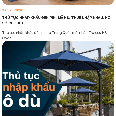
23 Th7 - 2026
THỦ TỤC NHẬP KHẨU ĐÈN PIN: MÃ HS, THUẾ NHẬP KHẨU, HỒ
SƠ CHI TIẾT
Thủ tục nhập khẩu đèn pin từ Trung Quốc mới nhất. Tra cứu HS
Code,…