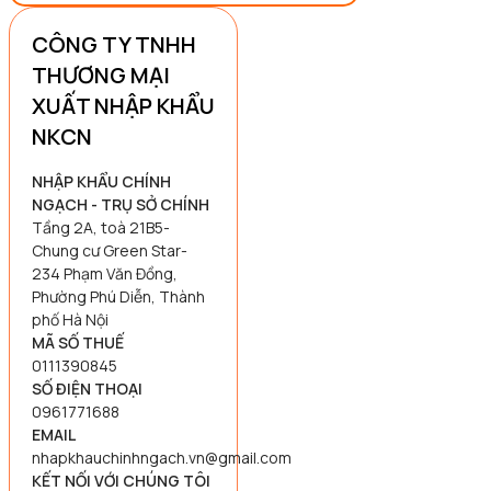
CÔNG TY TNHH
THƯƠNG MẠI
XUẤT NHẬP KHẨU
NKCN
NHẬP KHẨU CHÍNH
NGẠCH - TRỤ SỞ CHÍNH
Tầng 2A, toà 21B5-
Chung cư Green Star-
234 Phạm Văn Đồng,
Phường Phú Diễn, Thành
phố Hà Nội
MÃ SỐ THUẾ
0111390845
SỐ ĐIỆN THOẠI
0961771688
EMAIL
nhapkhauchinhngach.vn@gmail.com
KẾT NỐI VỚI CHÚNG TÔI