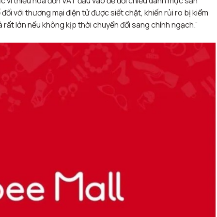
tức vì thiếu hóa đơn VAT đầu vào để đối chiếu danh mục sản
ối với thương mại điện tử được siết chặt, khiến rủi ro bị kiểm
là rất lớn nếu không kịp thời chuyển đổi sang chính ngạch.”