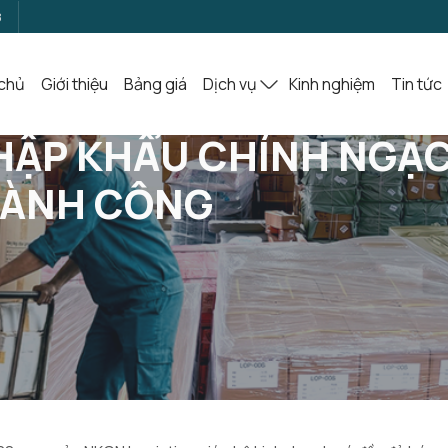
8
chủ
Giới thiệu
Bảng giá
Dịch vụ
Kinh nghiệm
Tin tức
Ngạch 1688 Để Lên Shopee Mall Thành Công
HẬP KHẨU CHÍNH NGẠC
HÀNH CÔNG