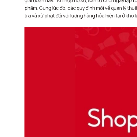
giai đoạn này:
“Khi nộp hồ sơ, sàn từ chối ngay lập 
phẩm. Cùng lúc đó, các quy định mới về quản lý thuế đ
tra và xử phạt đối với lượng hàng hóa hiện tại ở kho 