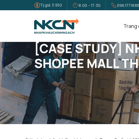
Tỷ giá: 3.950
8:00 - 17:30
096.177.168
Trang 
Trang Chủ
Tin Tức
[Case Study] Nhập Khẩu Chính 
[CASE STUDY] N
SHOPEE MALL T