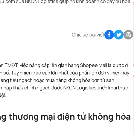
88.com của NKCN Logistics giúp hộ kinh doanh có đầy đủ hóa
Chia sẻ bài viết
sàn TMĐT, việc nâng cấp lên gian hàng Shopee Mall là bước đi
h số
. Tuy nhiên, rào cản lớn nhất của phần lớn đơn vị hiện nay
p hàng tiểu ngạch hoặc mua hàng không hóa đơn từ sàn
nh nhập khẩu chính ngạch được NKCN Logistics triển khai thực
Nội
.
ng thương mại điện tử không hóa