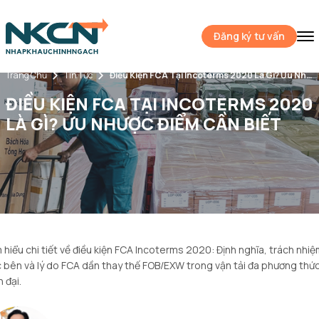
Đăng ký tư vấn
Trang Chủ
Tin Tức
Điều Kiện FCA Tại Incoterms 2020 Là Gì? Ưu Nhược Điểm Cần Biết
ĐIỀU KIỆN FCA TẠI INCOTERMS 2020
LÀ GÌ? ƯU NHƯỢC ĐIỂM CẦN BIẾT
 hiểu chi tiết về điều kiện FCA Incoterms 2020: Định nghĩa, trách nhi
 bên và lý do FCA dần thay thế FOB/EXW trong vận tải đa phương thứ
n đại.