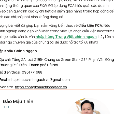
h nặng thông quan của EXW. Để áp dụng FCA hiệu quả, các doanh
iệp cần quy định cực kỳ chi tiết địa điểm giao hàng trong hợp đồng để
nh các chi phí phát sinh không đáng có.
vọng bài viết đã giúp bạn nắm vững kiến thức về
điều kiện FCA
. Nếu
nh nghiệp đang gặp khó khăn trong việc lựa chọn điều kiện Incoterm
 hợp hoặc cần tư vấn
nhập hàng Trung Việt chính ngạch
, hãy liên 
 đội ngũ chuyên gia của chúng tôi để được hỗ trợ tối ưu nhất!
ập Khẩu Chính Ngạch
Địa chỉ: Tầng 2A, toà 21B5- Chung cư Green Star- 234 Phạm Văn Đồng
Phường Phú Diễn, Thành phố Hà Nội
Số điện thoại: 0961771688
Email: nhapkhauchinhngach.vn@gmail.com
Website:
https://nhapkhauchinhngach.vn
Đào Mậu Thìn
CEO