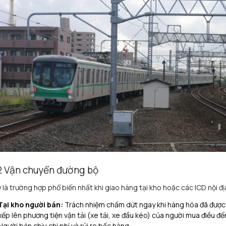
2 Vận chuyển đường bộ
 là trường hợp phổ biến nhất khi giao hàng tại kho hoặc các ICD nội đị
Tại kho người bán:
Trách nhiệm chấm dứt ngay khi hàng hóa đã được
xếp lên phương tiện vận tải (xe tải, xe đầu kéo) của người mua điều đế
Người bán chịu chi phí và rủi ro bốc hàng.