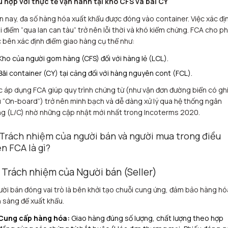
 hợp với thực tế vận hành tại kho CFS và bãi CY
n nay, đa số hàng hóa xuất khẩu được đóng vào container. Việc xác đị
i điểm “qua lan can tàu” trở nên lỗi thời và khó kiểm chứng. FCA cho p
 bên xác định điểm giao hàng cụ thể như:
Kho của người gom hàng (CFS) đối với hàng lẻ (LCL).
Bãi container (CY) tại cảng đối với hàng nguyên cont (FCL).
c áp dụng FCA giúp quy trình chứng từ (như vận đơn đường biển có gh
 “On-board”) trở nên minh bạch và dễ dàng xử lý qua hệ thống ngân
g (L/C) nhờ những cập nhật mới nhất trong Incoterms 2020.
 Trách nhiệm của người bán và người mua trong điều
ện FCA là gì?
1 Trách nhiệm của Người bán (Seller)
ời bán đóng vai trò là bên khởi tạo chuỗi cung ứng, đảm bảo hàng hó
 sàng để xuất khẩu.
Cung cấp hàng hóa:
Giao hàng đúng số lượng, chất lượng theo hợp