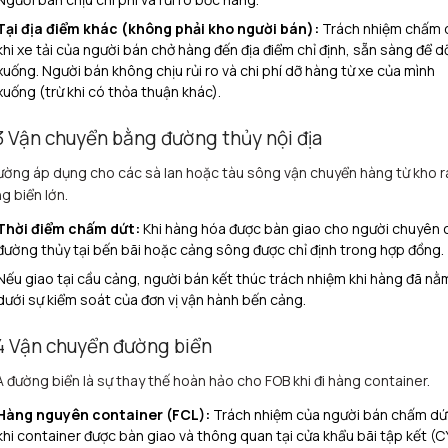
Tại địa điểm khác (không phải kho người bán):
Trách nhiệm chấm 
khi xe tải của người bán chở hàng đến địa điểm chỉ định, sẵn sàng để d
xuống. Người bán không chịu rủi ro và chi phí dỡ hàng từ xe của mình
xuống (trừ khi có thỏa thuận khác).
3 Vận chuyển bằng đường thủy nội địa
ờng áp dụng cho các sà lan hoặc tàu sông vận chuyển hàng từ kho r
g biển lớn.
Thời điểm chấm dứt:
Khi hàng hóa được bàn giao cho người chuyên 
đường thủy tại bến bãi hoặc cảng sông được chỉ định trong hợp đồng.
Nếu giao tại cầu cảng, người bán kết thúc trách nhiệm khi hàng đã nằ
dưới sự kiểm soát của đơn vị vận hành bến cảng.
4 Vận chuyển đường biển
 đường biển là sự thay thế hoàn hảo cho FOB khi đi hàng container.
Hàng nguyên container (FCL):
Trách nhiệm của người bán chấm dứ
khi container được bàn giao và thông quan tại cửa khẩu bãi tập kết (C