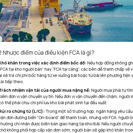
2 Nhược điểm của điều kiện FCA là gì?
Khó khăn trong việc xác định điểm bốc dỡ:
Nếu hợp đồng không ghi
“FCA tại kho người bán” hay “FCA tại cảng”, các bên dễ tranh chấp về v
ai sẽ trả chi phí bốc hàng từ xe xuống bãi hoặc từ bãi lên phương tiện 
tải tiếp theo.
Trách nhiệm vận tải của người mua nặng nề:
Người mua phải tự tì
kiếm đơn vị vận chuyển uy tín. Nếu đơn vị vận chuyển đến chậm, người
có thể phải chịu chi phí lưu kho bãi phát sinh tại đầu xuất.
Rủi ro chứng từ (L/C):
Trong một số trường hợp, ngân hàng yêu cầu
vận đơn đường biển “On-board” để thanh toán, nhưng với FCA, người 
thường chỉ nhận được biên bản giao hàng tại kho/bãi. Nếu người chuy
chở không phối hợp cấp vận đơn sớm, người bán sẽ gặp khó khăn tro