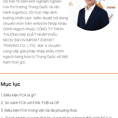
Với hơn 15 năm kinh nghiệm nghiên
cứu thị trường Trung Quốc và vận
hành logistics, tôi trực tiếp định
hướng chiến lược, kiểm duyệt nội dung
chuyên môn trên website Nhập Khẩu
Chính Ngạch thuộc CÔNG TY TNHH
THƯƠNG MẠI XUẤT NHẬP KHẨU
NKCN (NKCN IMPORT EXPORT
TRADING CO., LTD), đơn vị chuyên
cung cấp giải pháp nhập khẩu chính
ngạch hàng hóa từ Trung Quốc về Việt
Nam trọn gói.
Mục lục
1. Điều kiện FCA là gì?
2. So sánh FCA với EXW, FOB và CIF
3. Điều kiện FCA trong vận tải đa phương thức
4. Trách nhiệm của người bán và người mua trong điều kiện FCA là