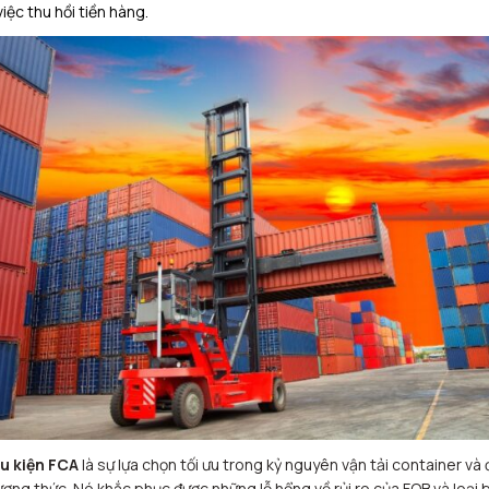
việc thu hồi tiền hàng.
u kiện FCA
là sự lựa chọn tối ưu trong kỷ nguyên vận tải container và 
ơng thức. Nó khắc phục được những lỗ hổng về rủi ro của FOB và loại 