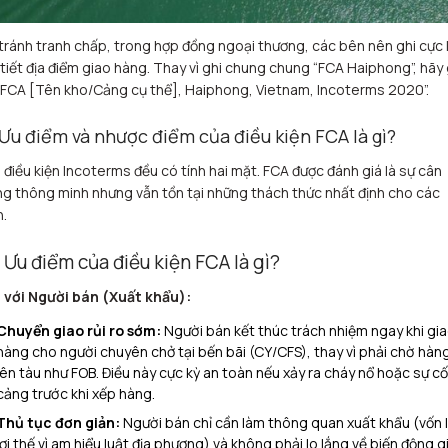
tránh tranh chấp, trong hợp đồng ngoại thương, các bên nên ghi cực 
 tiết địa điểm giao hàng. Thay vì ghi chung chung “FCA Haiphong”, hãy 
“FCA [Tên kho/Cảng cụ thể], Haiphong, Vietnam, Incoterms 2020”.
 Ưu điểm và nhược điểm của điều kiện FCA là gì?
 điều kiện Incoterms đều có tính hai mặt. FCA được đánh giá là sự cân
g thông minh nhưng vẫn tồn tại những thách thức nhất định cho các
.
1 Ưu điểm của điều kiện FCA là gì?
 với Người bán (Xuất khẩu):
Chuyển giao rủi ro sớm:
Người bán kết thúc trách nhiệm ngay khi gi
hàng cho người chuyên chở tại bến bãi (CY/CFS), thay vì phải chờ hàn
lên tàu như FOB. Điều này cực kỳ an toàn nếu xảy ra cháy nổ hoặc sự cố
cảng trước khi xếp hàng.
Thủ tục đơn giản:
Người bán chỉ cần làm thông quan xuất khẩu (vốn 
lợi thế vì am hiểu luật địa phương) và không phải lo lắng về biến động g