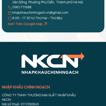
Văn Đồng, Phường Phú Diễn, Thành phố Hà Nội
096.177.1688
nhapkhauchinhngach.vn@gmail.com
8:00 - 17:30 từ Thứ Hai - Thứ Bảy
Xem Trên Google Map
NHẬP KHẨU CHÍNH NGẠCH
CÔNG TY TNHH THƯƠNG MẠI XUẤT NHẬP KHẨU
NKCN
Mã số thuế: 0111390845