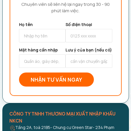
Chuyên viên sẽ liên hệ lại ngay trong 30 - 90
phút làm việc.
Họ tên
Số điện thoại
Mặt hàng cần nhập
Lưu ý của bạn (nếu có)
NHẬN TƯ VẤN NGAY
CÔNG TY TNHH THƯƠNG MẠI XUẤT NHẬP KHẨU
NKCN
Tầng 2A, toà 21B5- Chung cư Green Star- 234 Phạm