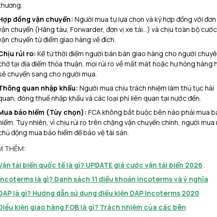
thương.
Hợp đồng vận chuyển:
Người mua tự lựa chọn và ký hợp đồng với đơn 
vận chuyển (Hãng tàu, Forwarder, đơn vị xe tải…) và chịu toàn bộ cước
vận chuyển từ điểm giao hàng về đích.
Chịu rủi ro:
Kể từ thời điểm người bán bàn giao hàng cho người chuy
chở tại địa điểm thỏa thuận, mọi rủi ro về mất mát hoặc hư hỏng hàng 
sẽ chuyển sang cho người mua.
Thông quan nhập khẩu:
Người mua chịu trách nhiệm làm thủ tục hải
quan, đóng thuế nhập khẩu và các loại phí liên quan tại nước đến.
Mua bảo hiểm (Tùy chọn):
FCA không bắt buộc bên nào phải mua b
hiểm. Tuy nhiên, vì chịu rủi ro trên chặng vận chuyển chính, người mua
chủ động mua bảo hiểm để bảo vệ tài sản.
M THÊM:
Vận tải biển quốc tế là gì? UPDATE giá cước vận tải biển 2026
Incoterms là gì? Danh sách 11 điều khoản Incoterms và ý nghĩa
DAP là gì? Hướng dẫn sử dụng điều kiện DAP Incoterms 2020
Điều kiện giao hàng FOB là gì? Trách nhiệm của các bên