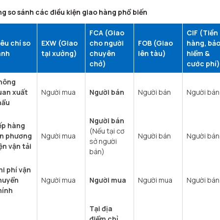
g so sánh các điều kiện giao hàng phổ biến
FCA (Giao
CIF (Tiền
êu chí so
EXW (Giao
cho người
FOB (Giao
hàng, bả
ánh
tại xưởng)
chuyên
lên tàu)
hiểm &
chở)
cước phí)
hông
uan xuất
Người mua
Người bán
Người bán
Người bán
hẩu
Người bán
ếp hàng
(Nếu tại cơ
ên phương
Người mua
Người bán
Người bán
sở người
ện vận tải
bán)
i phí vận
huyển
Người mua
Người mua
Người mua
Người bán
hính
Tại địa
điểm chỉ