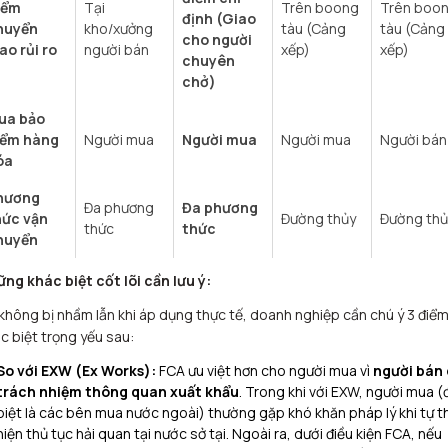
iểm
Tại
Trên boong
Trên boo
định (Giao
huyển
kho/xưởng
tàu (Cảng
tàu (Cảng
cho người
ao rủi ro
người bán
xếp)
xếp)
chuyên
chở)
ua bảo
iểm hàng
Người mua
Người mua
Người mua
Người bán
óa
hương
Đa phương
Đa phương
hức vận
Đường thủy
Đường thủ
thức
thức
huyển
ng khác biệt cốt lõi cần lưu ý:
không bị nhầm lẫn khi áp dụng thực tế, doanh nghiệp cần chú ý 3 điể
c biệt trọng yếu sau:
So với EXW (Ex Works):
FCA ưu việt hơn cho người mua vì
người bán
trách nhiệm thông quan xuất khẩu
. Trong khi với EXW, người mua (
biệt là các bên mua nước ngoài) thường gặp khó khăn pháp lý khi tự t
hiện thủ tục hải quan tại nước sở tại. Ngoài ra, dưới điều kiện FCA, nếu