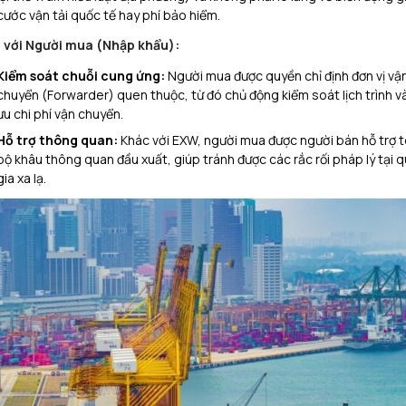
cước vận tải quốc tế hay phí bảo hiểm.
 với Người mua (Nhập khẩu):
Kiểm soát chuỗi cung ứng:
Người mua được quyền chỉ định đơn vị vậ
chuyển (Forwarder) quen thuộc, từ đó chủ động kiểm soát lịch trình và
ưu chi phí vận chuyển.
Hỗ trợ thông quan:
Khác với EXW, người mua được người bán hỗ trợ 
bộ khâu thông quan đầu xuất, giúp tránh được các rắc rối pháp lý tại 
gia xa lạ.