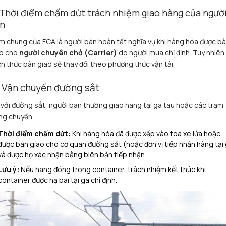
 Thời điểm chấm dứt trách nhiệm giao hàng của ngườ
n
m chung của FCA là người bán hoàn tất nghĩa vụ khi hàng hóa được b
o cho
người chuyên chở (Carrier)
do người mua chỉ định. Tuy nhiên
h thức bàn giao sẽ thay đổi theo phương thức vận tải:
1 Vận chuyển đường sắt
 với đường sắt, người bán thường giao hàng tại ga tàu hoặc các trạm
ng chuyển.
Thời điểm chấm dứt:
Khi hàng hóa đã được xếp vào toa xe lửa hoặc
được bàn giao cho cơ quan đường sắt (hoặc đơn vị tiếp nhận hàng tại
và được họ xác nhận bằng biên bản tiếp nhận.
Lưu ý:
Nếu hàng đóng trong container, trách nhiệm kết thúc khi
container được hạ bãi tại ga chỉ định.