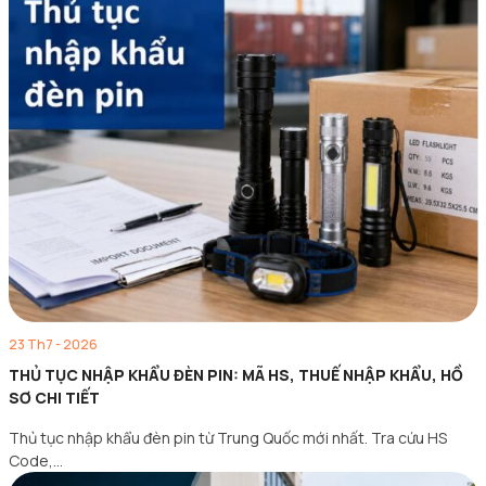
23 Th7 - 2026
THỦ TỤC NHẬP KHẨU ĐÈN PIN: MÃ HS, THUẾ NHẬP KHẨU, HỒ
SƠ CHI TIẾT
Thủ tục nhập khẩu đèn pin từ Trung Quốc mới nhất. Tra cứu HS
Code,…