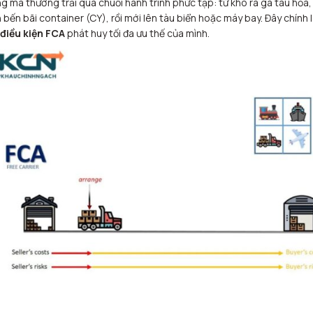
g mà thường trải qua chuỗi hành trình phức tạp: từ kho ra ga tàu hỏa,
 bến bãi container (CY), rồi mới lên tàu biển hoặc máy bay. Đây chính 
điều kiện FCA
phát huy tối đa ưu thế của mình.