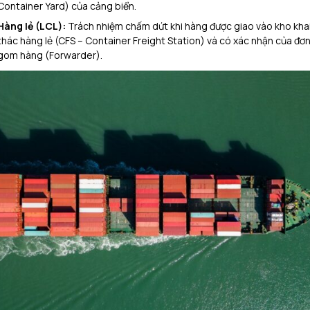
Container Yard) của cảng biển.
Hàng lẻ (LCL):
Trách nhiệm chấm dứt khi hàng được giao vào kho kha
thác hàng lẻ (CFS – Container Freight Station) và có xác nhận của đơn
gom hàng (Forwarder).