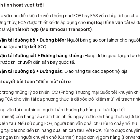
h linh hoạt vượt trội
c với các điều kiện truyền thống như FOB hay FAS vốn chỉ giới hạn cho
ng thủy, FCA được thiết kế để áp dụng cho
mọi loại hình vận tải
và đ
t là
vận tải kết hợp (Multimodal Transport)
.
Vận tải đường bộ + Đường biển:
Người bán giao container cho người
mua tại bãi tập kết (CY).
Vận tải đường sắt + Đường hàng không:
Hàng được giao tại ga tàu 
trước khi chuyển đến sân bay quốc tế.
Vận tải đường bộ + Đường sắt:
Giao hàng tại các depot nội địa.
i quyết bài toán “điểm mù” rủi ro
 trong những lý do khiến ICC (Phòng Thương mại Quốc tế) khuyến khí
g FCA cho vận tải đa phương thức là để xóa bỏ “điểm mù” về trách nhi
ng vận tải container, người bán thường hạ hàng tại bãi tập kết
rminal) của hãng tàu sớm hơn nhiều ngày trước khi hàng thực sự đượ
 lên tàu. Nếu sử dụng FOB, người bán vẫn phải chịu rủi ro cháy nổ, hư
g tại bãi cho đến khi hàng qua lan can tàu. Với
FCA
, rủi ro được chuyể
o ngay khi người chuyên chở (Carrier) hoặc đơn vị gom hàng (Forward