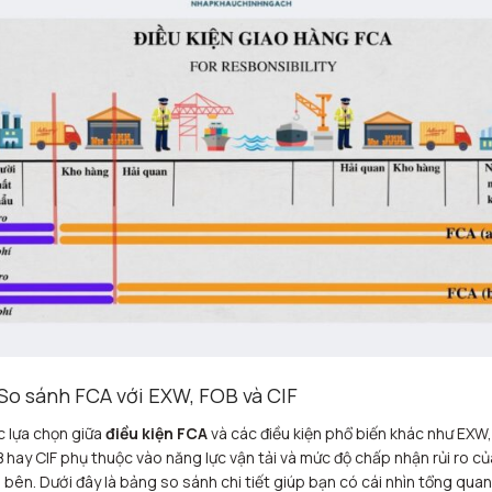
 So sánh FCA với EXW, FOB và CIF
c lựa chọn giữa
điều kiện FCA
và các điều kiện phổ biến khác như EXW,
 hay CIF phụ thuộc vào năng lực vận tải và mức độ chấp nhận rủi ro củ
 bên. Dưới đây là bảng so sánh chi tiết giúp bạn có cái nhìn tổng quan