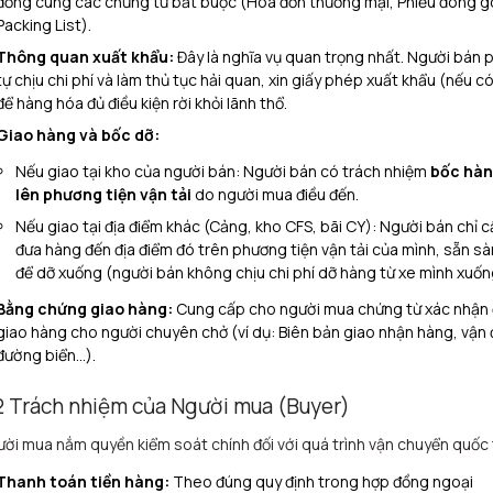
đồng cùng các chứng từ bắt buộc (Hóa đơn thương mại, Phiếu đóng gó
Packing List).
Thông quan xuất khẩu:
Đây là nghĩa vụ quan trọng nhất. Người bán p
tự chịu chi phí và làm thủ tục hải quan, xin giấy phép xuất khẩu (nếu có
để hàng hóa đủ điều kiện rời khỏi lãnh thổ.
Giao hàng và bốc dỡ:
Nếu giao tại kho của người bán:
Người bán có trách nhiệm
bốc hà
lên phương tiện vận tải
do người mua điều đến.
Nếu giao tại địa điểm khác (Cảng, kho CFS, bãi CY):
Người bán chỉ c
đưa hàng đến địa điểm đó trên phương tiện vận tải của mình, sẵn s
để dỡ xuống (người bán không chịu chi phí dỡ hàng từ xe mình xuốn
Bằng chứng giao hàng:
Cung cấp cho người mua chứng từ xác nhận
giao hàng cho người chuyên chở (ví dụ: Biên bản giao nhận hàng, vận
đường biển…).
2 Trách nhiệm của Người mua (Buyer)
ời mua nắm quyền kiểm soát chính đối với quá trình vận chuyển quốc 
Thanh toán tiền hàng:
Theo đúng quy định trong hợp đồng ngoại