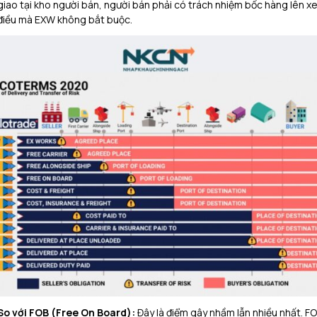
giao tại kho người bán, người bán phải có trách nhiệm bốc hàng lên xe
điều mà EXW không bắt buộc.
So với FOB (Free On Board):
Đây là điểm gây nhầm lẫn nhiều nhất. F