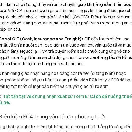
chỉ dành cho đường thủy và rủi ro chuyển giao khi hàng
nằm trên boo
tàu
. Với FCA, rủi ro chuyển giao sớm hơn – ngay khi hàng được giao c
người chuyên chở tại cảng/bãi tập kết (CY/CFS). Điều này cực kỳ quan
trọng đối với hàng container để tránh rủi ro phát sinh trong thời gian 
xếp lên tàu.
So với CIF (Cost, Insurance and Freight):
CIF đẩy trách nhiệm cao
nhất về phía người bán (bao gồm trả cước vận chuyển quốc tế và mua
bảo hiểm). Ngược lại, FCA trả quyền kiểm soát chuỗi cung ứng về cho
người mua. Người mua sẽ chủ động chọn Forwarder/hãng tàu để tối ưu
phí và theo dõi lộ trình hàng hóa sát sao hơn.
 bạn đang giao nhận hàng hóa bằng container (đường biển) hoặc
ng hàng không, hãy ưu tiên sử dụng
điều kiện FCA
thay vì FOB để bả
ền lợi tốt nhất về mặt bảo hiểm và chuyển giao rủi ro sớm.
>
Tất tần tật về chứng nhận xuất xứ Form E: Cách để hưởng thuế
ất 0%
 Điều kiện FCA trong vận tải đa phương thức
ng thời kỳ logistics hiện đại, hàng hóa không chỉ đi thẳng từ cảng đến