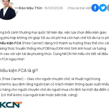
Đào Mậu Thìn
16/03/2026
Chia sẻ bài viết
ng bối cảnh thương mại quốc tế hiện đại, việc lựa chọn điều kiện giao
g phù hợp không chỉ giúp tối ưu chi phí mà còn hạn chế tối đa rủi ro p
iều kiện FCA
(Free Carrier) đang trở thành xu hướng thay thế cho cá
ơng thức truyền thống như FOB hay EXW nhờ tính linh hoạt và tương
ch cao với vận tải đa phương thức. Cùng NKCN tìm hiểu chi tiết về điều
n FCA ngay nhé!
 Điều kiện FCA là gì?
 (Free Carrier) – Giao cho người chuyên chở, là thuật ngữ trong
oterms quy định rằng người bán có trách nhiệm thông quan xuất khẩu
o hàng cho người chuyên chở do người mua chỉ định tại một địa điểm 
 (có thể là kho của người bán hoặc bến bãi, cảng).