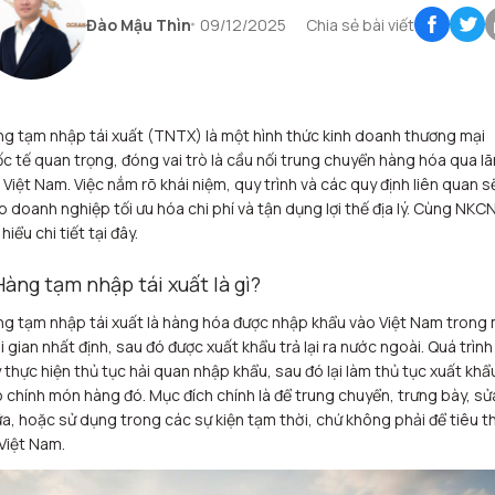
Đào Mậu Thìn
09/12/2025
Chia sẻ bài viết
g tạm nhập tái xuất (TNTX) là một hình thức kinh doanh thương mại
c tế quan trọng, đóng vai trò là cầu nối trung chuyển hàng hóa qua l
 Việt Nam. Việc nắm rõ khái niệm, quy trình và các quy định liên quan s
p doanh nghiệp tối ưu hóa chi phí và tận dụng lợi thế địa lý. Cùng NKC
 hiểu chi tiết tại đây.
 Hàng tạm nhập tái xuất là gì?
g tạm nhập tái xuất là hàng hóa được nhập khẩu vào Việt Nam trong
i gian nhất định, sau đó được xuất khẩu trả lại ra nước ngoài. Quá trình
 thực hiện thủ tục hải quan nhập khẩu, sau đó lại làm thủ tục xuất khẩ
 chính món hàng đó. Mục đích chính là để trung chuyển, trưng bày, sử
a, hoặc sử dụng trong các sự kiện tạm thời, chứ không phải để tiêu t
 Việt Nam.