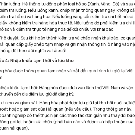
Phân luồng: Hệ thống tự động phân loại hồ sơ (Xanh, Vàng, Đỏ) và sau
kiểm tra luồng. Nếu luồng xanh, chấp nhận thông quan ngay, không cầ
kiểm tra hồ sơ và hàng hóa. Nếu luồng vàng cần kiểm tra chi tiết hồ sơ
giấy, không kiểm tra hàng hóa thực tế. Nếu luồng đỏ phải kiểm tra chi t
hồ sơ và kiểm tra thực tế hàng hóa để đối chiếu với khai báo.
Phê duyệt: Sau khi hoàn thành kiểm tra và chấp nhận khai báo, cơ qua
hải quan cấp giấy phép tạm nhập và ghi nhận thông tin lô hàng vào hệ
thống để theo dõi nghĩa vụ tái xuất.
c 4: Nhập khẩu tạm thời và lưu kho
g hóa được thông quan tạm nhập và bắt đầu quá trình lưu giữ tại Việt
m:
Nhập khẩu tạm thời: Hàng hóa được đưa vào lãnh thổ Việt Nam và vận
chuyển đến địa điểm lưu giữ đã đăng ký.
Lưu kho và giám sát: Hàng hóa phải được lưu giữ tại kho bãi dưới sự ki
soát hoặc giám sát của Hải quan (nếu yêu cầu). Trong thời gian này,
doanh nghiệp có thể thực hiện các thao tác đơn giản như thay đổi bao 
đóng gói lại, hoặc sửa chữa (phải báo cáo và được sự chấp thuận của
quan hải quan).