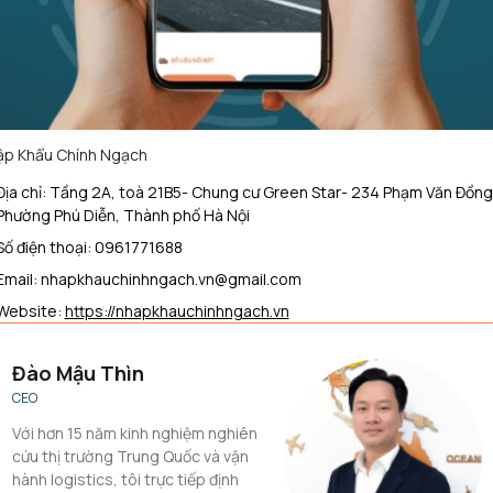
p Khẩu Chính Ngạch
Địa chỉ: Tầng 2A, toà 21B5- Chung cư Green Star- 234 Phạm Văn Đồng
Phường Phú Diễn, Thành phố Hà Nội
Số điện thoại: 0961771688
Email: nhapkhauchinhngach.vn@gmail.com
Website:
https://nhapkhauchinhngach.vn
Đào Mậu Thìn
CEO
Với hơn 15 năm kinh nghiệm nghiên
cứu thị trường Trung Quốc và vận
hành logistics, tôi trực tiếp định