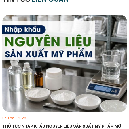
03 Th8 - 2026
THỦ TỤC NHẬP KHẨU NGUYÊN LIỆU SẢN XUẤT MỸ PHẨM MỚI