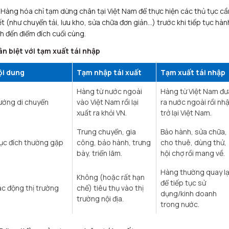
Hàng hóa chỉ
tạm dừng
chân tại Việt Nam để thực hiện các thủ tục cầ
ết (như chuyển tải, lưu kho, sửa chữa đơn giản…) trước khi tiếp tục hàn
nh đến điểm đích cuối cùng.
n biệt với tạm xuất tái nhập
ội dung
Tạm nhập tái xuất
Tạm xuất tái nhập
Hàng từ nước ngoài
Hàng từ Việt Nam đư
ướng di chuyển
vào Việt Nam rồi lại
ra nước ngoài rồi nh
xuất ra khỏi VN. ​
trở lại Việt Nam. ​
Trung chuyển, gia
Bảo hành, sửa chữa,
ục đích thường gặp
công, bảo hành, trưng
cho thuê, dùng thử,
bày, triển lãm. ​
hội chợ rồi mang về. ​
Hàng thường quay lạ
Không (hoặc rất hạn
để tiếp tục sử
c động thị trường
chế) tiêu thụ vào thị
dụng/kinh doanh
trường nội địa. ​
trong nước. ​