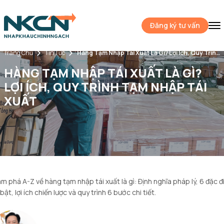
Đăng ký tư vấn
Trang Chủ
Tin Tức
Hàng Tạm Nhập Tái Xuất Là Gì? Lợi Ích, Quy Trình Tạm Nhập Tái Xuất
HÀNG TẠM NHẬP TÁI XUẤT LÀ GÌ?
LỢI ÍCH, QUY TRÌNH TẠM NHẬP TÁI
XUẤT
m phá A-Z về hàng tạm nhập tái xuất là gì: Định nghĩa pháp lý, 6 đặc 
 bật, lợi ích chiến lược và quy trình 6 bước chi tiết.