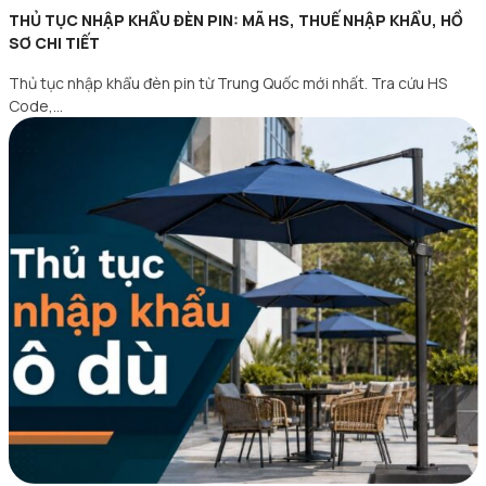
THỦ TỤC NHẬP KHẨU ĐÈN PIN: MÃ HS, THUẾ NHẬP KHẨU, HỒ
SƠ CHI TIẾT
Thủ tục nhập khẩu đèn pin từ Trung Quốc mới nhất. Tra cứu HS
Code,…