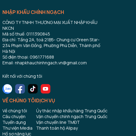
NHẬP KHẨU CHÍNH NGẠCH
CÔNG TY TNHH THƯƠNG MẠI XUẤT NHẬP KHẨU
NKCN
Mã số thuế: 0111390845
Địa chỉ: Tầng 2A, toà 21B5- Chung cư Green Star-
234 Phạm Văn Đồng, Phường Phú Diễn, Thành phố
Hà Nội
Số điện thoại: 0961771688
Email: nhapkhauchinhngach.vn@gmail.com
Kết nối với chúng tôi
VỀ CHÚNG TÔI
DỊCH VỤ
Về chúng tôi
Ủy thác nhập khẩu hàng Trung Quốc
Câu chuyện
Vận chuyển chính ngạch Trung Quốc
Tuyển dụng
Vận chuyển line TMĐT
Thư viện Media
Thanh toán hộ Alipay
Hồ sơ năng lực