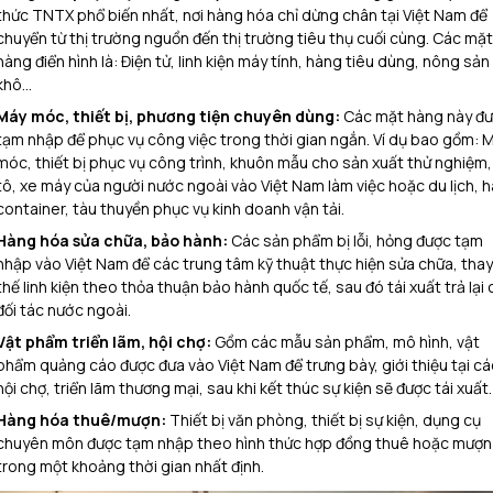
thức TNTX phổ biến nhất, nơi hàng hóa chỉ dừng chân tại Việt Nam để
chuyển từ thị trường nguồn đến thị trường tiêu thụ cuối cùng. Các mặt
hàng điển hình là: Điện tử, linh kiện máy tính, hàng tiêu dùng, nông sản
khô…
Máy móc, thiết bị, phương tiện chuyên dùng:
Các mặt hàng này đ
tạm nhập để phục vụ công việc trong thời gian ngắn. Ví dụ bao gồm: 
móc, thiết bị phục vụ công trình, khuôn mẫu cho sản xuất thử nghiệm,
tô, xe máy của người nước ngoài vào Việt Nam làm việc hoặc du lịch, h
container, tàu thuyền phục vụ kinh doanh vận tải.
Hàng hóa sửa chữa, bảo hành:
Các sản phẩm bị lỗi, hỏng được tạm
nhập vào Việt Nam để các trung tâm kỹ thuật thực hiện sửa chữa, thay
thế linh kiện theo thỏa thuận bảo hành quốc tế, sau đó tái xuất trả lại
đối tác nước ngoài.
Vật phẩm triển lãm, hội chợ:
Gồm các mẫu sản phẩm, mô hình, vật
phẩm quảng cáo được đưa vào Việt Nam để trưng bày, giới thiệu tại cá
hội chợ, triển lãm thương mại, sau khi kết thúc sự kiện sẽ được tái xuất.
Hàng hóa thuê/mượn:
Thiết bị văn phòng, thiết bị sự kiện, dụng cụ
chuyên môn được tạm nhập theo hình thức hợp đồng thuê hoặc mượn
trong một khoảng thời gian nhất định.