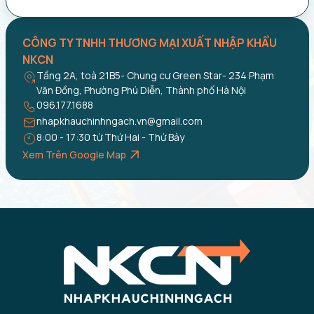
CÔNG TY TNHH THƯƠNG MẠI XUẤT NHẬP KHẨU
NKCN
Tầng 2A, toà 21B5- Chung cư Green Star- 234 Phạm
Văn Đồng, Phường Phú Diễn, Thành phố Hà Nội
096.177.1688
nhapkhauchinhngach.vn@gmail.com
8:00 - 17:30 từ Thứ Hai - Thứ Bảy
Xem Trên Google Map