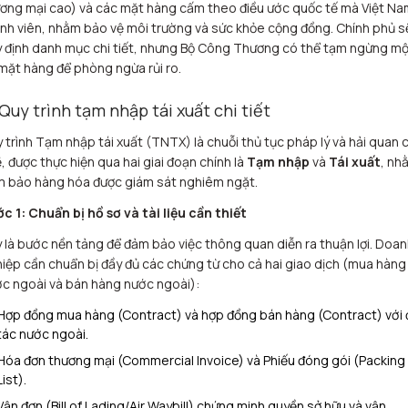
ơng mại cao) và các mặt hàng cấm theo điều ước quốc tế mà Việt Na
nh viên, nhằm bảo vệ môi trường và sức khỏe cộng đồng. Chính phủ s
 định danh mục chi tiết, nhưng Bộ Công Thương có thể tạm ngừng mộ
mặt hàng để phòng ngừa rủi ro.
 Quy trình tạm nhập tái xuất chi tiết
 trình Tạm nhập tái xuất (TNTX) là chuỗi thủ tục pháp lý và hải quan 
, được thực hiện qua hai giai đoạn chính là
Tạm nhập
và
Tái xuất
, nh
 bảo hàng hóa được giám sát nghiêm ngặt.
c 1: Chuẩn bị hồ sơ và tài liệu cần thiết
 là bước nền tảng để đảm bảo việc thông quan diễn ra thuận lợi. Doan
iệp cần chuẩn bị đầy đủ các chứng từ cho cả hai giao dịch (mua hàng
c ngoài và bán hàng nước ngoài):
Hợp đồng mua hàng (Contract) và hợp đồng bán hàng (Contract) với 
tác nước ngoài.
Hóa đơn thương mại (Commercial Invoice) và Phiếu đóng gói (Packing
List).
Vận đơn (Bill of Lading/Air Waybill) chứng minh quyền sở hữu và vận