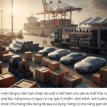
 mặt hàng bị cấm tạm nhập tái xuất ở Việt Nam chủ yếu là chất thải n
, phế liệu, hàng hóa có nguy cơ cao gây ô nhiễm, dịch bệnh, ảnh hưởn
 khỏe (như hàng tiêu dùng đã qua sử dụng, hàng có khả năng gian lậ