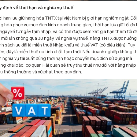
 định về thời hạn và nghĩa vụ thuế
i hạn lưu giữ hàng hóa TNTX tại Việt Nam bị giới hạn nghiêm ngặt. Đối
g hóa phục vụ mục đích kinh doanh trung gian, thời hạn lưu giữ tối đa 
ngày kể từ ngày tạm nhập, và có thể được xem xét gia hạn thêm tối đ
, mỗi lần không quá 30 ngày. Về nghĩa vụ thuế, hàng TNTX được hưởng
nh sách ưu đãi là miễn thuế Nhập khẩu và thuế VAT (có điều kiện). Tuy
ên, đây là miễn thuế có tính chất tạm thời. Nếu doanh nghiệp không t
n nghĩa vụ tái xuất đúng thời hạn hoặc chuyển mục đích sử dụng mà
ng khai báo, cơ quan Hải quan sẽ truy thu thuế như đối với hàng nhập
u thông thường và xử phạt theo quy định.