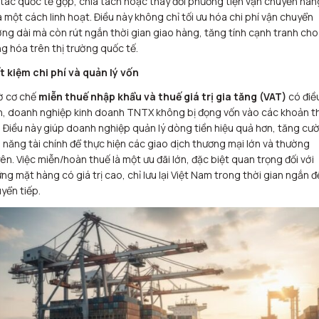
 tác quốc tế gộp, chia tách hoặc thay đổi phương tiện vận chuyển hàn
 một cách linh hoạt. Điều này không chỉ tối ưu hóa chi phí vận chuyển
ng dài mà còn rút ngắn thời gian giao hàng, tăng tính cạnh tranh cho
g hóa trên thị trường quốc tế.
t kiệm chi phí và quản lý vốn
ờ cơ chế
miễn thuế nhập khẩu và thuế giá trị gia tăng (VAT)
có điề
n, doanh nghiệp kinh doanh TNTX không bị đọng vốn vào các khoản t
. Điều này giúp doanh nghiệp quản lý dòng tiền hiệu quả hơn, tăng cư
 năng tài chính để thực hiện các giao dịch thương mại lớn và thường
ên. Việc miễn/hoàn thuế là một ưu đãi lớn, đặc biệt quan trọng đối với
ng mặt hàng có giá trị cao, chỉ lưu lại Việt Nam trong thời gian ngắn đ
yển tiếp.