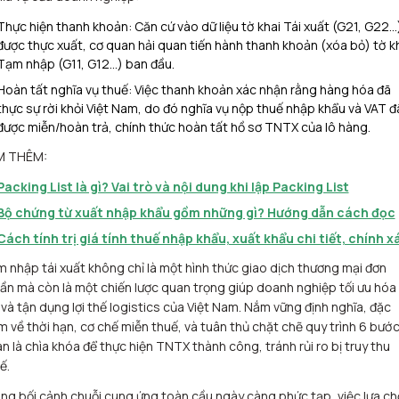
Thực hiện thanh khoản: Căn cứ vào dữ liệu tờ khai Tái xuất (G21, G22…
được thực xuất, cơ quan hải quan tiến hành thanh khoản (xóa bỏ) tờ k
Tạm nhập (G11, G12…) ban đầu.
Hoàn tất nghĩa vụ thuế: Việc thanh khoản xác nhận rằng hàng hóa đã
thực sự rời khỏi Việt Nam, do đó nghĩa vụ nộp thuế nhập khẩu và VAT đ
được miễn/hoàn trả, chính thức hoàn tất hồ sơ TNTX của lô hàng.
M THÊM:
Packing List là gì? Vai trò và nội dung khi lập Packing List
Bộ chứng từ xuất nhập khẩu gồm những gì? Hướng dẫn cách đọc
Cách tính trị giá tính thuế nhập khẩu, xuất khẩu chi tiết, chính x
 nhập tái xuất không chỉ là một hình thức giao dịch thương mại đơn
ần mà còn là một chiến lược quan trọng giúp doanh nghiệp tối ưu hóa 
 và tận dụng lợi thế logistics của Việt Nam. Nắm vững định nghĩa, đặc
m về thời hạn, cơ chế miễn thuế, và tuân thủ chặt chẽ quy trình 6 bước
n là chìa khóa để thực hiện TNTX thành công, tránh rủi ro bị truy thu
ế.
ng bối cảnh chuỗi cung ứng toàn cầu ngày càng phức tạp, việc lựa c