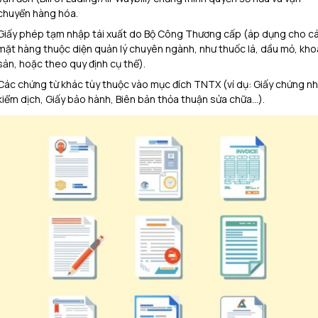
chuyển hàng hóa.
Giấy phép tạm nhập tái xuất do Bộ Công Thương cấp (áp dụng cho c
mặt hàng thuộc diện quản lý chuyên ngành, như thuốc lá, dầu mỏ, kh
sản, hoặc theo quy định cụ thể).
Các chứng từ khác tùy thuộc vào mục đích TNTX (ví dụ: Giấy chứng n
kiểm dịch, Giấy bảo hành, Biên bản thỏa thuận sửa chữa…).