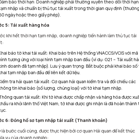
Đảm bảo thời hạn: Doanh nghiệp phải thường xuyên theo dõi thời hạn
tạm nhập và chuẩn bị thủ tục tái xuất trong thời gian quy định (thường
60 ngày hoặc theo giấy phép).
c 5: Tái xuất hàng hóa
ớc khi hết thời hạn tạm nhập, doanh nghiệp tiến hành làm thủ tục tái
t:
Khai báo tờ khai tái xuất: Khai báo trên Hệ thống VNACCS/VCIS với mã 
hình tương ứng với loại hình tạm nhập ban đầu (ví dụ: G21 – Tái xuất h
kinh doanh đã tạm nhập). Lưu ý quan trọng: Bắt buộc phải khai báo số 
khai tạm nhập ban đầu để liên kết dữ liệu.
Kiểm tra hải quan tái xuất: Cơ quan hải quan kiểm tra và đối chiếu các
thông tin khai báo (số lượng, chủng loại) với tờ khai tạm nhập.
Thông quan tái xuất: Khi tờ khai được chấp nhận và hàng hóa được xu
khẩu ra khỏi lãnh thổ Việt Nam, tờ khai được ghi nhận là đã hoàn thành 
tục.
c 6: Đóng hồ sơ tạm nhập tái xuất (Thanh khoản)
 là bước cuối cùng, được thực hiện bởi cơ quan Hải quan để kết thúc
ĩa vụ của doanh nghiệp: