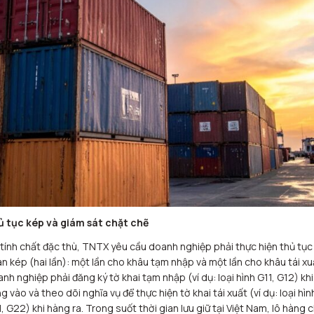
 tục kép và giám sát chặt chẽ
tính chất đặc thù, TNTX yêu cầu doanh nghiệp phải thực hiện thủ tục 
n kép (hai lần): một lần cho khâu tạm nhập và một lần cho khâu tái xu
nh nghiệp phải đăng ký tờ khai tạm nhập (ví dụ: loại hình G11, G12) khi
g vào và theo dõi nghĩa vụ để thực hiện tờ khai tái xuất (ví dụ: loại hìn
, G22) khi hàng ra. Trong suốt thời gian lưu giữ tại Việt Nam, lô hàng c