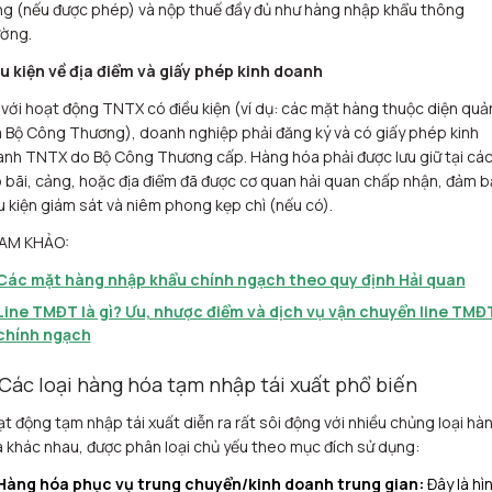
g (nếu được phép) và nộp thuế đầy đủ như hàng nhập khẩu thông
ờng.
u kiện về địa điểm và giấy phép kinh doanh
 với hoạt động TNTX có điều kiện (ví dụ: các mặt hàng thuộc diện quản
 Bộ Công Thương), doanh nghiệp phải đăng ký và có giấy phép kinh
nh TNTX do Bộ Công Thương cấp. Hàng hóa phải được lưu giữ tại cá
 bãi, cảng, hoặc địa điểm đã được cơ quan hải quan chấp nhận, đảm 
u kiện giám sát và niêm phong kẹp chì (nếu có).
AM KHẢO:
Các mặt hàng nhập khẩu chính ngạch theo quy định Hải quan
Line TMĐT là gì? Ưu, nhược điểm và dịch vụ vận chuyển line TMĐ
chính ngạch
 Các loại hàng hóa tạm nhập tái xuất phổ biến
t động tạm nhập tái xuất diễn ra rất sôi động với nhiều chủng loại hà
 khác nhau, được phân loại chủ yếu theo mục đích sử dụng:
Hàng hóa phục vụ trung chuyển/kinh doanh trung gian:
Đây là hì