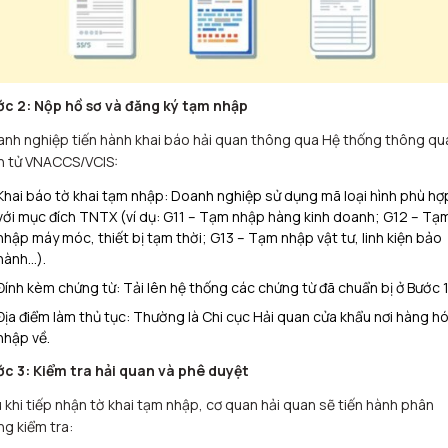
c 2: Nộp hồ sơ và đăng ký tạm nhập
nh nghiệp tiến hành khai báo hải quan thông qua Hệ thống thông qu
n tử VNACCS/VCIS:
Khai báo tờ khai tạm nhập: Doanh nghiệp sử dụng mã loại hình phù hợ
với mục đích TNTX (ví dụ: G11 – Tạm nhập hàng kinh doanh; G12 – Tạ
nhập máy móc, thiết bị tạm thời; G13 – Tạm nhập vật tư, linh kiện bảo
hành…).
Đính kèm chứng từ: Tải lên hệ thống các chứng từ đã chuẩn bị ở Bước 1
Địa điểm làm thủ tục: Thường là Chi cục Hải quan cửa khẩu nơi hàng h
nhập về.
c 3: Kiểm tra hải quan và phê duyệt
 khi tiếp nhận tờ khai tạm nhập, cơ quan hải quan sẽ tiến hành phân
ng kiểm tra: