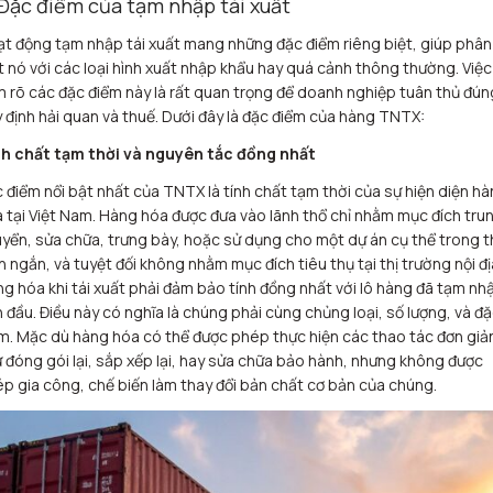
 Đặc điểm của tạm nhập tái xuất
t động tạm nhập tái xuất mang những đặc điểm riêng biệt, giúp phân
t nó với các loại hình xuất nhập khẩu hay quá cảnh thông thường. Việc
 rõ các đặc điểm này là rất quan trọng để doanh nghiệp tuân thủ đún
 định hải quan và thuế. Dưới đây là đặc điểm của hàng TNTX:
h chất tạm thời và nguyên tắc đồng nhất
 điểm nổi bật nhất của TNTX là tính chất tạm thời của sự hiện diện h
 tại Việt Nam. Hàng hóa được đưa vào lãnh thổ chỉ nhằm mục đích tru
yển, sửa chữa, trưng bày, hoặc sử dụng cho một dự án cụ thể trong t
n ngắn, và tuyệt đối không nhằm mục đích tiêu thụ tại thị trường nội đị
g hóa khi tái xuất phải đảm bảo tính đồng nhất với lô hàng đã tạm nh
 đầu. Điều này có nghĩa là chúng phải cùng chủng loại, số lượng, và đ
m. Mặc dù hàng hóa có thể được phép thực hiện các thao tác đơn giả
 đóng gói lại, sắp xếp lại, hay sửa chữa bảo hành, nhưng không được
p gia công, chế biến làm thay đổi bản chất cơ bản của chúng.