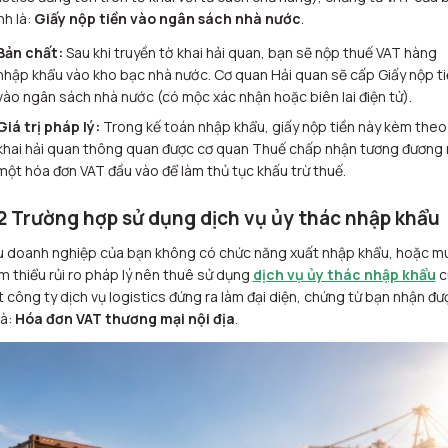
nh là:
Giấy nộp tiền vào ngân sách nhà nước
.
Bản chất:
Sau khi truyền tờ khai hải quan, bạn sẽ nộp thuế VAT hàng
nhập khẩu vào kho bạc nhà nước. Cơ quan Hải quan sẽ cấp Giấy nộp ti
vào ngân sách nhà nước (có mộc xác nhận hoặc biên lai điện tử).
Giá trị pháp lý:
Trong kế toán nhập khẩu, giấy nộp tiền này kèm theo
khai hải quan thông quan được cơ quan Thuế chấp nhận tương đương
một hóa đơn VAT đầu vào để làm thủ tục khấu trừ thuế.
2 Trường hợp sử dụng dịch vụ ủy thác nhập khẩu
 doanh nghiệp của bạn không có chức năng xuất nhập khẩu, hoặc m
m thiểu rủi ro pháp lý nên thuê sử dụng
dịch vụ ủy thác nhập khẩu
c
 công ty dịch vụ logistics đứng ra làm đại diện, chứng từ bạn nhận đư
là:
Hóa đơn VAT thương mại nội địa
.