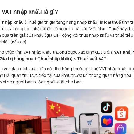
1 VAT nhập khẩu là gì?
T nhập khẩu
(Thuế giá trị gia tăng hàng nhập khẩu) là loại thuế tính t
 trị của hàng hóa nhập khẩu từ nước ngoài vào Việt Nam. Thuế này đư
h dựa trên giá cửa khẩu (giá CIF) cộng với thuế nhập khẩu và thuế tiêu
 biệt (nếu có).
g thức tính VAT nhập khẩu thường được xác định dựa trên:
VAT phải 
Giá trị hàng hóa + Thuế nhập khẩu) × Thuế suất VAT
c với giao dịch mua bán nội địa thông thường, thuế VAT nhập khẩu do
n Hải quan thu trực tiếp tại cửa khẩu trước khi thông quan hàng hóa,
y vì do người bán nước ngoài xuất cho bạn.