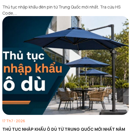
Thủ tục nhập khẩu đèn pin từ Trung Quốc mới nhất. Tra cứu HS
Code,…
17 Th7 - 2026
THỦ TỤC NHẬP KHẨU Ô DÙ TỪ TRUNG QUỐC MỚI NHẤT NĂM