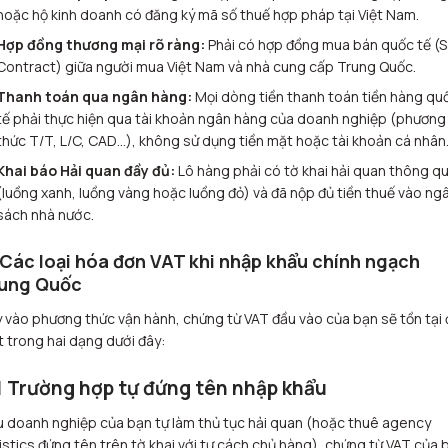
hoặc hộ kinh doanh có đăng ký mã số thuế hợp pháp tại Việt Nam.
Hợp đồng thương mại rõ ràng:
Phải có hợp đồng mua bán quốc tế (S
Contract) giữa người mua Việt Nam và nhà cung cấp Trung Quốc.
Thanh toán qua ngân hàng:
Mọi dòng tiền thanh toán tiền hàng qu
tế phải thực hiện qua tài khoản ngân hàng của doanh nghiệp (phương
thức T/T, L/C, CAD…), không sử dụng tiền mặt hoặc tài khoản cá nhân
Khai báo Hải quan đầy đủ:
Lô hàng phải có tờ khai hải quan thông q
(luồng xanh, luồng vàng hoặc luồng đỏ) và đã nộp đủ tiền thuế vào ng
sách nhà nước.
 Các loại hóa đơn VAT khi nhập khẩu chính ngạch
ung Quốc
 vào phương thức vận hành, chứng từ VAT đầu vào của bạn sẽ tồn tại 
 trong hai dạng dưới đây:
1 Trường hợp tự đứng tên nhập khẩu
 doanh nghiệp của bạn tự làm thủ tục hải quan (hoặc thuê agency
istics đứng tên trên tờ khai với tư cách chủ hàng), chứng từ VAT của 