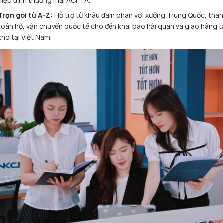
hiệp định thương mại ACFTA.
Trọn gói từ A-Z:
Hỗ trợ từ khâu đàm phán với xưởng Trung Quốc, tha
toán hộ, vận chuyển quốc tế cho đến khai báo hải quan và giao hàng t
kho tại Việt Nam.