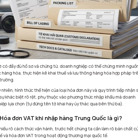
 có đầy đủ hồ sơ và chứng từ, doanh nghiệp có thể chứng minh nguồ
 hàng hóa, thực hiện kê khai thuế và lưu thông hàng hóa hợp pháp tr
 trường.
 nhiên, hình thức thể hiện của loại hóa đơn này và quy trình tiếp nhận 
sự khác biệt rõ rệt, phụ thuộc vào phương thức nhập khẩu mà doanh
iệp lựa chọn (tự đứng tên tờ khai hay ủy thác qua bên thứ ba).
 Hóa đơn VAT khi nhập hàng Trung Quốc là gì?
hiểu rõ cách thức vận hành, trước hết chúng ta cần làm rõ bản chất c
ế và hóa đơn VAT trong hoạt động thương mại quốc tế.