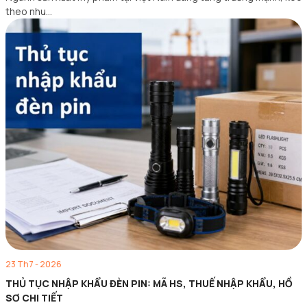
theo nhu…
23 Th7 - 2026
THỦ TỤC NHẬP KHẨU ĐÈN PIN: MÃ HS, THUẾ NHẬP KHẨU, HỒ
SƠ CHI TIẾT