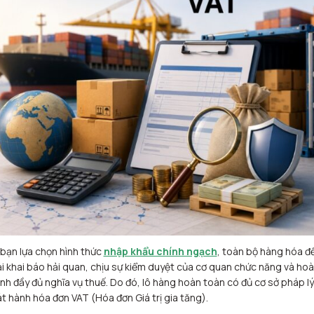
 bạn lựa chọn hình thức
nhập khẩu chính ngạch
, toàn bộ hàng hóa đ
i khai báo hải quan, chịu sự kiểm duyệt của cơ quan chức năng và ho
nh đầy đủ nghĩa vụ thuế. Do đó, lô hàng hoàn toàn có đủ cơ sở pháp lý
t hành hóa đơn VAT (Hóa đơn Giá trị gia tăng).