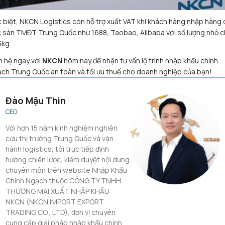
 biệt, NKCN Logistics còn hỗ trợ xuất VAT khi khách hàng nhập hàng
 sàn TMĐT Trung Quốc như 1688, Taobao, Alibaba với số lượng nhỏ c
5kg.
n hệ ngay với
NKCN
hôm nay để nhận tư vấn lộ trình nhập khẩu chính
ch Trung Quốc an toàn và tối ưu thuế cho doanh nghiệp của bạn!
Đào Mậu Thìn
CEO
Với hơn 15 năm kinh nghiệm nghiên
cứu thị trường Trung Quốc và vận
hành logistics, tôi trực tiếp định
hướng chiến lược, kiểm duyệt nội dung
chuyên môn trên website Nhập Khẩu
Chính Ngạch thuộc CÔNG TY TNHH
THƯƠNG MẠI XUẤT NHẬP KHẨU
NKCN (NKCN IMPORT EXPORT
TRADING CO., LTD), đơn vị chuyên
cung cấp giải pháp nhập khẩu chính