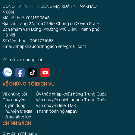
CÔNG TY TNHH THƯƠNG MẠI XUẤT NHẬP KHẨU
NKCN
Mã số thuế: 0111390845
Địa chỉ: Tầng 2A, toà 21B5- Chung cư Green Star-
234 Phạm Văn Đồng, Phường Phú Diễn, Thành phố
Hà Nội
Số điện thoại: 0961771688
Email: nhapkhauchinhngach.vn@gmail.com
Kết nối với chúng tôi
VỀ CHÚNG TÔI
DỊCH VỤ
Về chúng tôi
Ủy thác nhập khẩu hàng Trung Quốc
Câu chuyện
Vận chuyển chính ngạch Trung Quốc
Tuyển dụng
Vận chuyển line TMĐT
Thư viện Media
Thanh toán hộ Alipay
Hồ sơ năng lực
CHÍNH SÁCH
Quy định đặt hàng