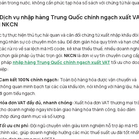
bán trong nước, không cần phức tạp hóa sổ sách với chứng từ hải qua
 Dịch vụ nhập hàng Trung Quốc chính ngạch xuất V
i NKCN
c tự thực hiện thủ tục hải quan và cân đối chứng từ xuất nhập khẩu đòi
 ngũ nhân sự có chuyên môn sâu. Để đơn giản hóa quy trình và hạn chế
các rủi ro về sai lệch mã HS code, kê khai thiếu thuế, nhiều doanh ngh
 chọn giải pháp ủy thác trọn gói.
NKCN
là đơn vị uy tín chuyên cung cấ
i pháp
nhập hàng Trung Quốc chính ngạch xuất VAT
tối ưu cho do
iệp:
Cam kết 100% chính ngạch:
Toàn bộ hàng hóa được vận chuyển và
thông quan minh bạch tại các cửa khẩu lớn, nói không với hàng lậu, h
đi gom tiểu ngạch.
Hóa đơn VAT đầy đủ, nhanh chóng:
Xuất hóa đơn VAT thương mại trả 
cho doanh nghiệp ngay khi bàn giao hàng hóa thành công, bảo đảm
khớp đúng danh mục và số lượng.
Tối ưu chi phí:
Đội ngũ chuyên viên giàu kinh nghiệm hỗ trợ áp mã HS
chính xác, giúp doanh nghiệp hưởng các mức thuế suất ưu đãi tốt nhất