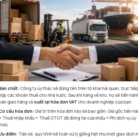
Bản chất:
Công ty ủy thác sẽ đứng tên trên tờ khai hải quan, trực tiế
nộp các khoản thuế cho nhà nước. Sau khi hàng về kho, họ sẽ tiến hàn
bàn giao hàng và
xuất lại hóa đơn VAT
cho doanh nghiệp của bạn.
Cơ cấu hóa đơn:
Giá trị trên hóa đơn này sẽ bao gồm: Giá gốc tiền h
+ Thuế nhập khẩu + Thuế GTGT đã đóng tại cửa khẩu + Phí dịch vụ ủy
thác.
Ưu điểm:
Tiện lợi, quy trình kế toán xử lý giống hệt như một giao dịch