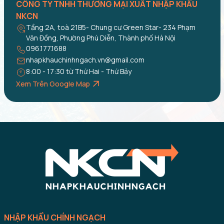
CÔNG TY TNHH THƯƠNG MẠI XUẤT NHẬP KHẨU
NKCN
Tầng 2A, toà 21B5- Chung cư Green Star- 234 Phạm
Văn Đồng, Phường Phú Diễn, Thành phố Hà Nội
096.177.1688
nhapkhauchinhngach.vn@gmail.com
8:00 - 17:30 từ Thứ Hai - Thứ Bảy
Xem Trên Google Map
NHẬP KHẨU CHÍNH NGẠCH