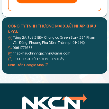
CÔNG TY TNHH THƯƠNG MẠI XUẤT NHẬP KHẨU
NKCN
Tầng 2A, toà 21B5- Chung cư Green Star- 234 Phạm
Văn Đồng, Phường Phú Diễn, Thành phố Hà Nội
096.177.1688
nhapkhauchinhngach.vn@gmail.com
8:00 - 17:30 từ Thứ Hai - Thứ Bảy
Xem Trên Google Map