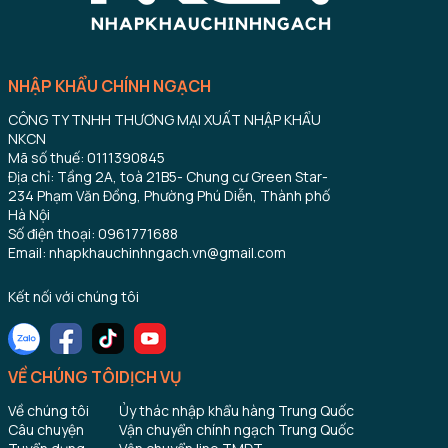
NHẬP KHẨU CHÍNH NGẠCH
CÔNG TY TNHH THƯƠNG MẠI XUẤT NHẬP KHẨU
NKCN
Mã số thuế: 0111390845
Địa chỉ: Tầng 2A, toà 21B5- Chung cư Green Star-
234 Phạm Văn Đồng, Phường Phú Diễn, Thành phố
Hà Nội
Số điện thoại: 0961771688
Email: nhapkhauchinhngach.vn@gmail.com
Kết nối với chúng tôi
VỀ CHÚNG TÔI
DỊCH VỤ
Về chúng tôi
Ủy thác nhập khẩu hàng Trung Quốc
Câu chuyện
Vận chuyển chính ngạch Trung Quốc