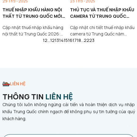
29 Th9 - 2025
23 Th9 - 2025
THUẾ NHẬP KHẨU HÀNG NỘI
THỦ TỤC VÀ THUẾ NHẬP KHẨU
THẤT TỪ TRUNG QUỐC MỚI
CAMERA TỪ TRUNG QUỐC
NHẤT 2026
2026
Cập nhật thuế nhập khẩu hàng
Cập nhật chi tiết thuế nhập khẩu
nội thất từ Trung Quốc 2026:
camera từ Trung Quốc năm
chính sách, hồ…
1
2
…
12
13
14
15
16
2026 và những…
17
18
…
22
23
LIÊN HỆ
THÔNG TIN
LIÊN HỆ
Chúng tôi luôn không ngừng cải tiến và hoàn thiện dịch vụ nhập
khẩu Trung Quốc chính ngạch để không phụ sự tin tưởng của quý
khách hàng.