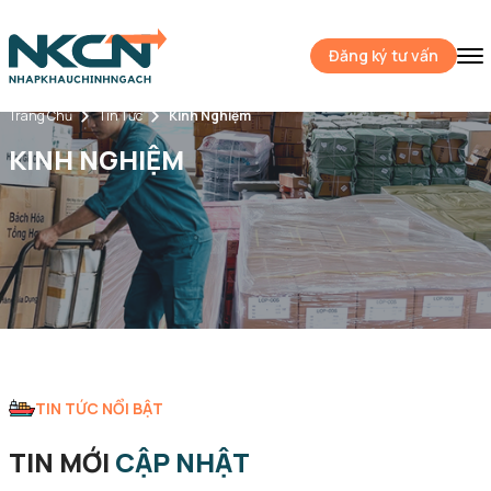
Đăng ký tư vấn
Trang Chủ
Tin Tức
Kinh Nghiệm
KINH NGHIỆM
TIN TỨC NỔI BẬT
TIN MỚI
CẬP NHẬT