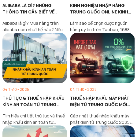
ALIBABA LÀ GÌ? NHỮNG
KINH NGHIỆM NHẬP HÀNG
THÔNG TIN CẦN BIẾT VỀ
TRUNG QUỐC ONLINE KINH
TRANG MUA HÀNG ALIBABA
DOANH 1 VỐN 4 LỜI
Alibaba là gì? Mua hàng trên
Làm sao để chọn được nguồn
alibaba.com như thế nào? Nếu
hàng uy tín trên Taobao, 1688?
bạn đang tìm kiếm…
Tham khảo kinh…
04 Th10 - 2025
04 Th10 - 2025
THỦ TỤC & THUẾ NHẬP KHẨU
THUẾ NHẬP KHẨU MÁY PHÁT
KÍNH AN TOÀN TỪ TRUNG
ĐIỆN TỪ TRUNG QUỐC MỚI
QUỐC BẠN CẦN BIẾT
NHẤT 2026
Tìm hiểu chi tiết thủ tục và thuế
Cập nhật thuế nhập khẩu máy
nhập khẩu kính an toàn từ
phát điện từ Trung Quốc 2025:
Trung…
chính sách, hồ…