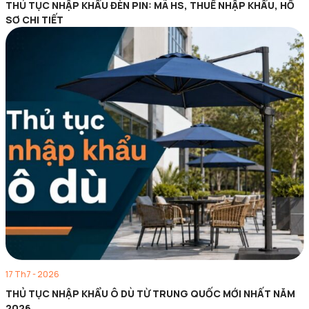
THỦ TỤC NHẬP KHẨU ĐÈN PIN: MÃ HS, THUẾ NHẬP KHẨU, HỒ
SƠ CHI TIẾT
17 Th7 - 2026
THỦ TỤC NHẬP KHẨU Ô DÙ TỪ TRUNG QUỐC MỚI NHẤT NĂM
2026