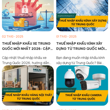
02 Th10 - 2025
01 Th10 - 2025
THUẾ NHẬP KHẨU XE TRUNG
THUẾ NHẬP KHẨU KÍNH XÂY
QUỐC MỚI NHẤT 2026: CẬP
DỰNG TỪ TRUNG QUỐC MỚI
NHẬT CHI TIẾT
NHẤT 2026
Cập nhật thuế nhập khẩu xe
Bạn đang muốn nhập khẩu kính
Trung Quốc 2026, hướng dẫn
xây dựng từ Trung Quốc? Bài
chuẩn bị giấy tờ,…
viết cập nhật…