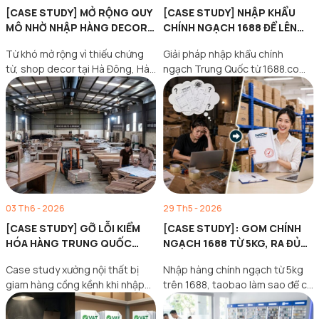
[CASE STUDY] MỞ RỘNG QUY
[CASE STUDY] NHẬP KHẨU
MÔ NHỜ NHẬP HÀNG DECOR
CHÍNH NGẠCH 1688 ĐỂ LÊN
1688 CHÍNH NGẠCH
SHOPEE MALL THÀNH CÔNG
Từ khó mở rộng vì thiếu chứng
Giải pháp nhập khẩu chính
từ, shop decor tại Hà Đông, Hà
ngạch Trung Quốc từ 1688.com
Nội…
của NKCN Logistics giúp hộ…
03 Th6 - 2026
29 Th5 - 2026
[CASE STUDY] GỠ LỖI KIỂM
[CASE STUDY]: GOM CHÍNH
HÓA HÀNG TRUNG QUỐC
NGẠCH 1688 TỪ 5KG, RA ĐỦ
CHO XƯỞNG SẢN XUẤT NỘI
HÓA ĐƠN VAT ĐẦU VÀO
Case study xưởng nội thất bị
Nhập hàng chính ngạch từ 5kg
THẤT
giam hàng cồng kềnh khi nhập
trên 1688, taobao làm sao để có
khẩu Trung Quốc…
hóa đơn…