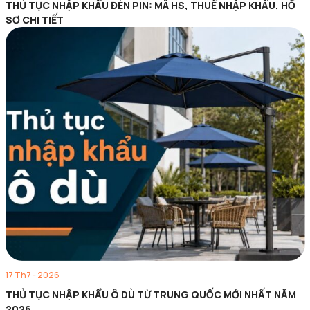
THỦ TỤC NHẬP KHẨU ĐÈN PIN: MÃ HS, THUẾ NHẬP KHẨU, HỒ
SƠ CHI TIẾT
17 Th7 - 2026
THỦ TỤC NHẬP KHẨU Ô DÙ TỪ TRUNG QUỐC MỚI NHẤT NĂM
2026