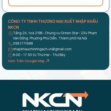
CÔNG TY TNHH THƯƠNG MẠI XUẤT NHẬP KHẨU
NKCN
Tầng 2A, toà 21B5- Chung cư Green Star- 234 Phạm
Văn Đồng, Phường Phú Diễn, Thành phố Hà Nội
096.177.1688
nhapkhauchinhngach.vn@gmail.com
8:00 - 17:30 từ Thứ Hai - Thứ Bảy
Xem Trên Google Map