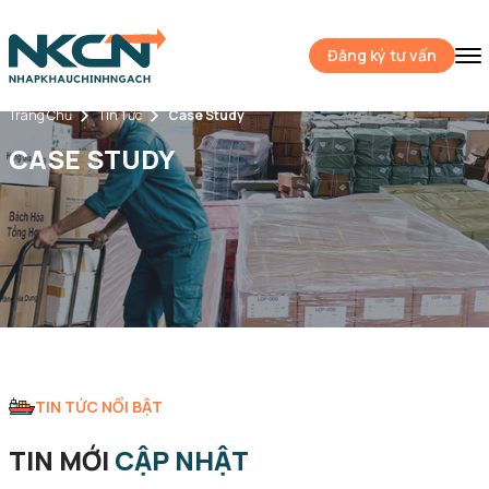
Đăng ký tư vấn
Trang Chủ
Tin Tức
Case Study
CASE STUDY
TIN TỨC NỔI BẬT
TIN MỚI
CẬP NHẬT