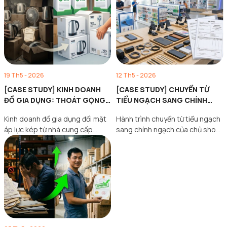
19 Th5 - 2026
12 Th5 - 2026
[CASE STUDY] KINH DOANH
[CASE STUDY] CHUYỂN TỪ
ĐỒ GIA DỤNG: THOÁT GỌNG
TIỂU NGẠCH SANG CHÍNH
KÌM TĂNG GIÁ VÀ SIẾT THUẾ
NGẠCH CỦA CHỦ SHOP PHỤ
Kinh doanh đồ gia dụng đối mặt
Hành trình chuyển từ tiểu ngạch
VAT
KIỆN ĐIỆN THOẠI
áp lực kép từ nhà cung cấp
sang chính ngạch của chủ shop
tăng…
phụ kiện điện…