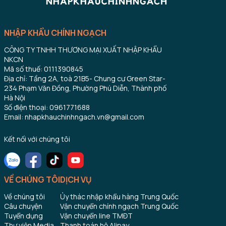
NHẬP KHẨU CHÍNH NGẠCH
CÔNG TY TNHH THƯƠNG MẠI XUẤT NHẬP KHẨU
NKCN
Mã số thuế: 0111390845
Địa chỉ: Tầng 2A, toà 21B5- Chung cư Green Star-
234 Phạm Văn Đồng, Phường Phú Diễn, Thành phố
Hà Nội
Số điện thoại: 0961771688
Email: nhapkhauchinhngach.vn@gmail.com
Kết nối với chúng tôi
VỀ CHÚNG TÔI
DỊCH VỤ
Về chúng tôi
Ủy thác nhập khẩu hàng Trung Quốc
Câu chuyện
Vận chuyển chính ngạch Trung Quốc
Tuyển dụng
Vận chuyển line TMĐT
Thư viện Media
Thanh toán hộ Alipay