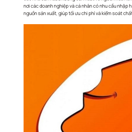
nơi các doanh nghiệp và cá nhân có nhu cầu nhập hà
nguồn sản xuất, giúp tối ưu chi phí và kiểm soát chấ