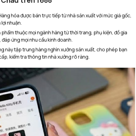
. Hàng hóa được bán trực tiếp từ nhà sản xuất với mức giá gốc,
 lợi nhuận.
phẩm thuộc mọi ngành hàng từ thời trang, phụ kiện, đồ gia
, đáp ứng mọi nhu cầu kinh doanh.
ng này tập trung hàng nghìn xưởng sản xuất, cho phép bạn
cấp, kiểm tra thông tin nhà xưởng rõ ràng.