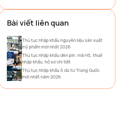
Bài viết liên quan
Thủ tục nhập khẩu nguyên liệu sản xuất
mỹ phẩm mới nhất 2026
Thủ tục nhập khẩu đèn pin: mã HS, thuế
nhập khẩu, hồ sơ chi tiết
Thủ tục nhập khẩu ô dù từ Trung Quốc
mới nhất năm 2026