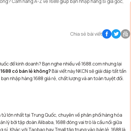
hông? Cẩm nang A-Z về 1688 giúp bạn nhập hàng sỉ giá gốc,
Chia sẻ bài viết
Quốc để kinh doanh? Bạn nghe nhiều về 1688.com nhưng lại
à
1688 có bán lẻ không?
Bài viết này NKCN sẽ giải đáp tất tần
 bạn nhập hàng 1688 giá rẻ, chất lượng và an toàn tuyệt đối.
 tử lớn nhất tại Trung Quốc, chuyên về phân phối hàng hóa
 lý bởi tập đoàn Alibaba, 1688 đóng vai trò là cầu nối giữa
 sỉ. Khác với Taobao hay Tmall tập trung vào bán lẻ, 1688 là