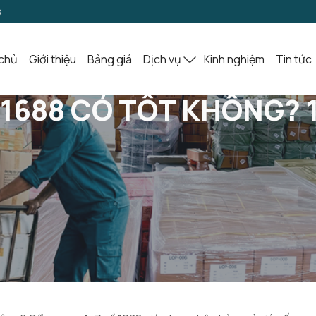
8
chủ
Giới thiệu
Bảng giá
Dịch vụ
Kinh nghiệm
Tin tức
ng? 1688 Có Bán Lẻ Không?
1688 CÓ TỐT KHÔNG? 1