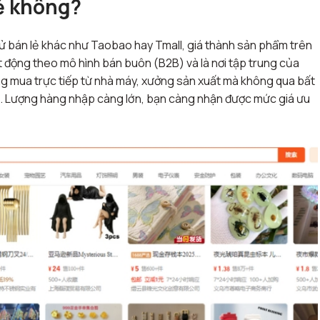
rẻ không?
tử bán lẻ khác như Taobao hay Tmall, giá thành sản phẩm trên
oạt động theo mô hình bán buôn (B2B) và là nơi tập trung của
ng mua trực tiếp từ nhà máy, xưởng sản xuất mà không qua bất
ốc. Lượng hàng nhập càng lớn, bạn càng nhận được mức giá ưu