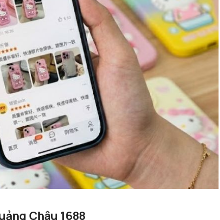
Quảng Châu 1688