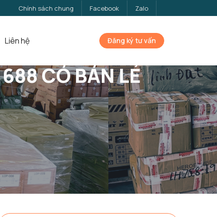
Chính sách chung
Facebook
Zalo
Liên hệ
Đăng ký tư vấn
688 CÓ BÁN LẺ