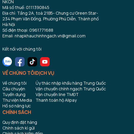
NKCN
Mã số thuế: 0111390845
Địa chỉ: Tầng 2A, toà 21B5- Chung cư Green Star-
234 Phạm Văn Đồng, Phường Phú Diễn, Thành phố
Hà Nội
Số điện thoại: 0961771688
Email: nhapkhauchinhngach.vn@gmail.com
Kết nối với chúng tôi
VỀ CHÚNG TÔI
DỊCH VỤ
Về chúng tôi
Ủy thác nhập khẩu hàng Trung Quốc
Câu chuyện
Vận chuyển chính ngạch Trung Quốc
Tuyển dụng
Vận chuyển line TMĐT
Thư viện Media
Thanh toán hộ Alipay
Hồ sơ năng lực
CHÍNH SÁCH
Quy định đặt hàng
Chính sách kí gửi
Chính sách kiểm đếm