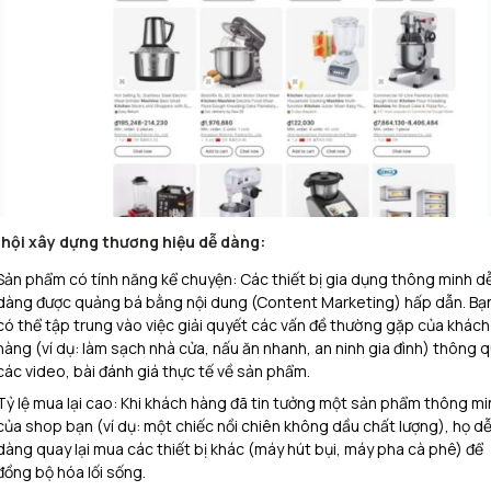
hội xây dựng thương hiệu dễ dàng:
Sản phẩm có tính năng kể chuyện: Các thiết bị gia dụng thông minh d
dàng được quảng bá bằng nội dung (Content Marketing) hấp dẫn. Bạ
có thể tập trung vào việc giải quyết các vấn đề thường gặp của khách
hàng (ví dụ: làm sạch nhà cửa, nấu ăn nhanh, an ninh gia đình) thông 
các video, bài đánh giá thực tế về sản phẩm.
Tỷ lệ mua lại cao: Khi khách hàng đã tin tưởng một sản phẩm thông mi
của shop bạn (ví dụ: một chiếc nồi chiên không dầu chất lượng), họ d
dàng quay lại mua các thiết bị khác (máy hút bụi, máy pha cà phê) để
đồng bộ hóa lối sống.