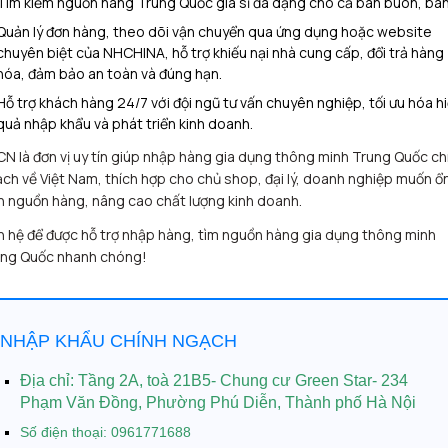
Tìm kiếm nguồn hàng Trung Quốc giá sỉ đa dạng cho cả bán buôn, bán 
Quản lý đơn hàng, theo dõi vận chuyển qua ứng dụng hoặc website
chuyên biệt của NHCHINA, hỗ trợ khiếu nại nhà cung cấp, đổi trả hàng
hóa, đảm bảo an toàn và đúng hạn.
Hỗ trợ khách hàng 24/7 với đội ngũ tư vấn chuyên nghiệp, tối ưu hóa h
quả nhập khẩu và phát triển kinh doanh.
N là đơn vị uy tín giúp nhập hàng gia dụng thông minh Trung Quốc ch
ch về Việt Nam, thích hợp cho chủ shop, đại lý, doanh nghiệp muốn ổ
h nguồn hàng, nâng cao chất lượng kinh doanh.
n hệ để được hỗ trợ nhập hàng, tìm nguồn hàng gia dụng thông minh
ng Quốc nhanh chóng!
NHẬP KHẨU CHÍNH NGẠCH
Địa chỉ:
Tầng 2A, toà 21B5- Chung cư Green Star- 234
Phạm Văn Đồng, Phường Phú Diễn, Thành phố Hà Nội
Số điện thoại: 0961771688