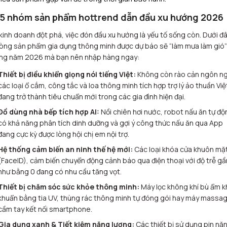
 5 nhóm sản phẩm hottrend dẫn đầu xu hướng 2026
kinh doanh đột phá, việc đón đầu xu hướng là yếu tố sống còn. Dưới đâ
òng sản phẩm gia dụng thông minh được dự báo sẽ “làm mưa làm gió”
ng năm 2026 mà bạn nên nhập hàng ngay:
Thiết bị điều khiển giọng nói tiếng Việt:
Không còn rào cản ngôn ng
các loại ổ cắm, công tắc và loa thông minh tích hợp trợ lý ảo thuần Việ
đang trở thành tiêu chuẩn mới trong các gia đình hiện đại.
Đồ dùng nhà bếp tích hợp AI:
Nồi chiên hơi nước, robot nấu ăn tự độ
có khả năng phân tích dinh dưỡng và gợi ý công thức nấu ăn qua App
đang cực kỳ được lòng hội chị em nội trợ.
Hệ thống cảm biến an ninh thế hệ mới:
Các loại khóa cửa khuôn mặ
(FaceID), cảm biến chuyển động cảnh báo qua điện thoại với độ trễ gầ
như bằng 0 đang có nhu cầu tăng vọt.
Thiết bị chăm sóc sức khỏe thông minh:
Máy lọc không khí bù ẩm k
khuẩn bằng tia UV, thùng rác thông minh tự đóng gói hay máy massa
cầm tay kết nối smartphone.
Gia dụng xanh & Tiết kiệm năng lượng:
Các thiết bị sử dụng pin nă