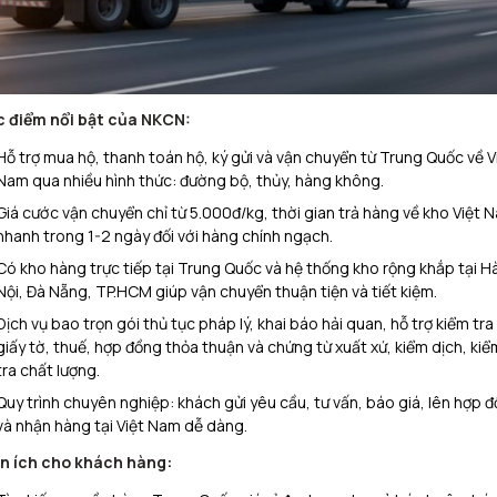
 điểm nổi bật của NKCN:
Hỗ trợ mua hộ, thanh toán hộ, ký gửi và vận chuyển từ Trung Quốc về V
Nam qua nhiều hình thức: đường bộ, thủy, hàng không.
Giá cước vận chuyển chỉ từ 5.000đ/kg, thời gian trả hàng về kho Việt 
nhanh trong 1-2 ngày đối với hàng chính ngạch.
Có kho hàng trực tiếp tại Trung Quốc và hệ thống kho rộng khắp tại H
Nội, Đà Nẵng, TP.HCM giúp vận chuyển thuận tiện và tiết kiệm.
Dịch vụ bao trọn gói thủ tục pháp lý, khai báo hải quan, hỗ trợ kiểm tra
giấy tờ, thuế, hợp đồng thỏa thuận và chứng từ xuất xứ, kiểm dịch, kiể
tra chất lượng.
Quy trình chuyên nghiệp: khách gửi yêu cầu, tư vấn, báo giá, lên hợp 
và nhận hàng tại Việt Nam dễ dàng.
n ích cho khách hàng: