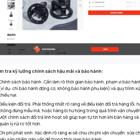
m tra kỹ lưỡng chính sách hậu mãi và bảo hành:
Chính sách bảo hành: Cần làm rõ thời gian bảo hành, phạm vi bảo hàn
(ví dụ: chỉ bảo hành động cơ, không bảo hành phụ kiện) và quy trình xử 
khiếu nại.
Điều kiện đổi trả: Phải thống nhất rõ ràng về điều kiện đổi trả hàng lỗi, 
không đúng mẫu mã, hoặc hàng bị hư hỏng trong quá trình vận chuyển
Một chính sách đổi trả linh hoạt sẽ giúp bạn tự tin hơn khi bán hàng và
quản lý rủi ro tốt hơn.
Chi phí phát sinh: Xác định rõ ràng ai sẽ chịu chi phí vận chuyển, sửa c
nếu sản phẩm gặp vấn đề trong thời gian bảo hành.