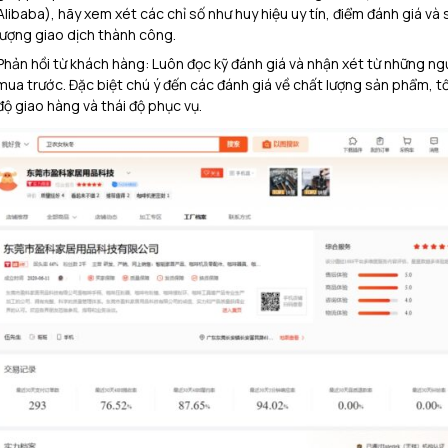
Alibaba), hãy xem xét các chỉ số như huy hiệu uy tín, điểm đánh giá và 
lượng giao dịch thành công.
Phản hồi từ khách hàng: Luôn đọc kỹ đánh giá và nhận xét từ những ng
mua trước. Đặc biệt chú ý đến các đánh giá về chất lượng sản phẩm, t
độ giao hàng và thái độ phục vụ.