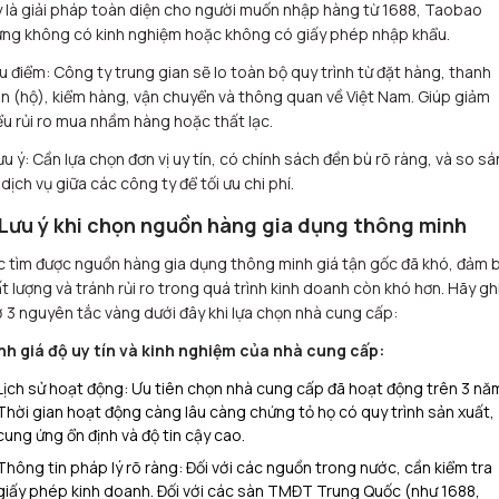
 là giải pháp toàn diện cho người muốn nhập hàng từ 1688, Taobao
ng không có kinh nghiệm hoặc không có giấy phép nhập khẩu.
u điểm: Công ty trung gian sẽ lo toàn bộ quy trình từ đặt hàng, thanh
n (hộ), kiểm hàng, vận chuyển và thông quan về Việt Nam. Giúp giảm
ểu rủi ro mua nhầm hàng hoặc thất lạc.
ưu ý: Cần lựa chọn đơn vị uy tín, có chính sách đền bù rõ ràng, và so sá
 dịch vụ giữa các công ty để tối ưu chi phí.
 Lưu ý khi chọn nguồn hàng gia dụng thông minh
c tìm được nguồn hàng gia dụng thông minh giá tận gốc đã khó, đảm 
t lượng và tránh rủi ro trong quá trình kinh doanh còn khó hơn. Hãy gh
 3 nguyên tắc vàng dưới đây khi lựa chọn nhà cung cấp:
h giá độ uy tín và kinh nghiệm của nhà cung cấp:
Lịch sử hoạt động: Ưu tiên chọn nhà cung cấp đã hoạt động trên 3 nă
Thời gian hoạt động càng lâu càng chứng tỏ họ có quy trình sản xuất,
cung ứng ổn định và độ tin cậy cao.
Thông tin pháp lý rõ ràng: Đối với các nguồn trong nước, cần kiểm tra
giấy phép kinh doanh. Đối với các sàn TMĐT Trung Quốc (như 1688,