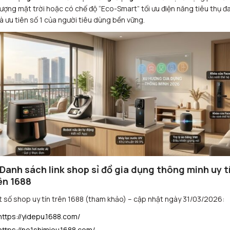
lượng mặt trời hoặc có chế độ “Eco-Smart” tối ưu điện năng tiêu thụ đ
là ưu tiên số 1 của người tiêu dùng bền vững.
 Danh sách link shop sỉ đồ gia dụng thông minh uy t
ên 1688
 số shop uy tín trên 1688 (tham khảo) – cập nhật ngày 31/03/2026:
https://yidepu.1688.com/
https://no1shimiou.1688.com/