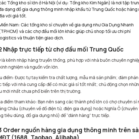
các Tổng kho sỉ lớn ở Hà Nội (ví dụ: Tổng kho Kim Ngân) là nơi tập tru
đa dạng đồ gia dụng thông minh nhập khẩu từ Trung Quốc hoặc hàng 
địa với giá tốt.
Miền Nam: Các tổng kho sỉ chuyên về gia dụng như Gia Dụng Nhanh
(TP.HCM) và các chợ đầu mối lớn khác giúp chủ shop tối ưu chi phí
logistics và thuận tiện giao dịch.
2 Nhập trực tiếp từ chợ đầu mối Trung Quốc
 là kênh nhập hàng truyền thống, phù hợp với nhà buôn chuyên nghiệ
kinh nghiệm và nguồn vốn lớn.
u điểm: Được tự tay kiểm tra chất lượng, mẫu mã sản phẩm; đàm phán
c tiếp với nhà cung cấp để có mức giá sỉ tốt nhất; chủ động chọn nhữ
 mới nhất chưa phổ biến trên thị trường.
ịa điểm tham khảo: Bạn nên sang các thành phố lớn có chợ chuyên sỉ 
ng Châu (chuyên về đồ điện tử, điện gia dụng) hoặc Nghĩa Ô (chuyên
g tiêu dùng, đồ gia dụng nhỏ) để “đánh hàng” trực tiếp.
3 Order nguồn hàng gia dụng thông minh trên s
ĐT (1688, Taobao, Alibaba)