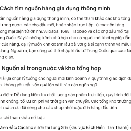
 Cách tìm nguồn hàng gia dụng thông minh
tìm nguồn hàng gia dụng thông minh, có thể tham khảo các kho tổng 
 trong nước, các chợ đầu mối, hoặc nhập trực tiếp từ các nền tảng
ơng mại điện tử lớn như Alibaba, 1688, Taobao và các chợ đầu mối tại
ng Quốc. Đây là những kênh phù hợp cho cả người mới khởi nghiệp lẫn
 cửa hàng, đại lý muốn kinh doanh lâu dài với giá sỉ cạnh tranh và mẫu
dạng. Ngoài ra, bạn cũng có thể nhập khẩu từ Trung Quốc qua các đơn
ng gian.
1 Nguồn sỉ trong nước và kho tổng hợp
 là lựa chọn lý tưởng cho người mới kinh doanh vì quy trình giao dịch đ
n, không yêu cầu vốn quá lớn và ít rào cản ngôn ngữ.
u điểm: Dễ dàng kiểm tra chất lượng sản phẩm trực tiếp, quy trình đổi 
nh chóng, tối ưu chi phí và thời gian vận chuyển. Các tổng kho thườn
nh sách ưu đãi riêng cho các shop nhỏ hoặc đơn hàng đầu tiên.
ịa chỉ tham khảo nổi bật:
Miền Bắc: Các kho sỉ lớn tại Lạng Sơn (khu vực Bách Hiền, Tân Thanh) 