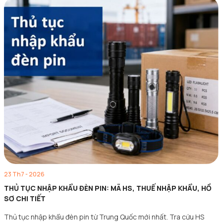
23 Th7 - 2026
THỦ TỤC NHẬP KHẨU ĐÈN PIN: MÃ HS, THUẾ NHẬP KHẨU, HỒ
SƠ CHI TIẾT
Thủ tục nhập khẩu đèn pin từ Trung Quốc mới nhất. Tra cứu HS