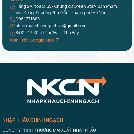
Tầng 2A, toà 21B5- Chung cư Green Star- 234 Phạm
Văn Đồng, Phường Phú Diễn, Thành phố Hà Nội
096.177.1688
nhapkhauchinhngach.vn@gmail.com
8:00 - 17:30 từ Thứ Hai - Thứ Bảy
Xem Trên Google Map
NHẬP KHẨU CHÍNH NGẠCH
CÔNG TY TNHH THƯƠNG MẠI XUẤT NHẬP KHẨU