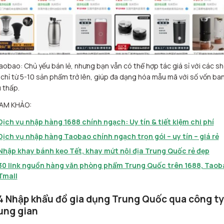
aobao: Chủ yếu bán lẻ, nhưng bạn vẫn có thể hợp tác giá sỉ với các s
 chỉ từ 5-10 sản phẩm trở lên, giúp đa dạng hóa mẫu mã với số vốn ba
 thấp.
AM KHẢO:
Dịch vụ nhập hàng 1688 chính ngạch: Uy tín & tiết kiệm chi phí
Dịch vụ nhập hàng Taobao chính ngạch trọn gói – uy tín – giá rẻ
Nhập khay bánh kẹo Tết, khay mứt nội địa Trung Quốc rẻ đẹp
30 link nguồn hàng văn phòng phẩm Trung Quốc trên 1688, Taob
Tmall
4 Nhập khẩu đồ gia dụng Trung Quốc qua công ty
ung gian