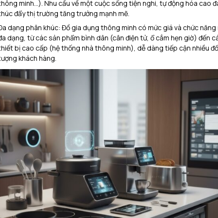
thông minh…). Nhu cầu về một cuộc sống tiện nghi, tự động hóa cao 
thúc đẩy thị trường tăng trưởng mạnh mẽ.
Đa dạng phân khúc: Đồ gia dụng thông minh có mức giá và chức năng 
đa dạng, từ các sản phẩm bình dân (cân điện tử, ổ cắm hẹn giờ) đến c
thiết bị cao cấp (hệ thống nhà thông minh), dễ dàng tiếp cận nhiều đố
tượng khách hàng.