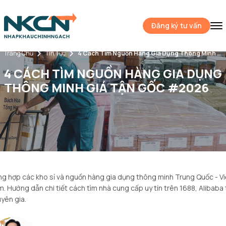
Đăng ký tư vấn
Trang Chủ
Tin Tức
4 Cách Tìm Nguồn Hàng Gia Dụng Thông Minh Giá Tận Gốc #2026
4 CÁCH TÌM NGUỒN HÀNG GIA DỤNG
THÔNG MINH GIÁ TẬN GỐC #2026
g hợp các kho sỉ và nguồn hàng gia dụng thông minh Trung Quốc - Vi
. Hướng dẫn chi tiết cách tìm nhà cung cấp uy tín trên 1688, Alibaba 
yên gia.