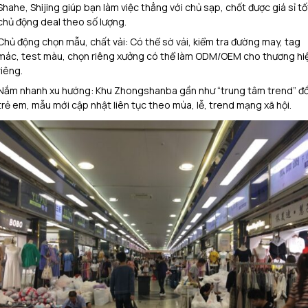
Shahe, Shijing giúp bạn làm việc thẳng với chủ sạp, chốt được giá sỉ tố
chủ động deal theo số lượng.​
Chủ động chọn mẫu, chất vải: Có thể sờ vải, kiểm tra đường may, tag
mác, test màu, chọn riêng xưởng có thể làm ODM/OEM cho thương hi
riêng.​
Nắm nhanh xu hướng: Khu Zhongshanba gần như “trung tâm trend” đ
trẻ em, mẫu mới cập nhật liên tục theo mùa, lễ, trend mạng xã hội.​