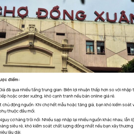
ược điểm:
Giá đã qua nhiều tầng trung gian: Biên lợi nhuận thấp hơn so với nhập 
tiếp hoặc order xưởng, khó cạnh tranh nếu bán online giá rẻ.​
Ít chủ động nguồn: Khi chợ hết mẫu hoặc tăng giá, bạn khó kiểm soát v
phụ thuộc đầu mối.​
Nguy cơ hàng trôi nổi: Nhiều sạp nhập lại nhiều nguồn khác nhau, lẫn l
hàng siêu rẻ, khó kiểm soát chất lượng đồng nhất nếu bạn xây thương
hiệu lâu dài.