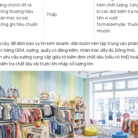
ng chợ/sỉ rất rẻ,
kém chất lượng, từn
ông thương hiệu,
bị các đợt kiểm tra n
Thấp
ãn mác sơ sài,
tên vì vượt
ông ghi tiêu chuẩn
formaldehyde, thuố
nhuộm.
 vậy, để đảm bảo uy tín kinh doanh, dân buôn nên tập trung vào phân
c hàng OEM, xưởng, quầy có đăng kiểm, nhãn mác đầy đủ. Đồng thời,
n yêu cầu xưởng cung cấp giấy tờ kiểm định chất liệu (nếu có thể) ho
kiểm tra chất liệu vải trước khi nhập số lượng lớn.