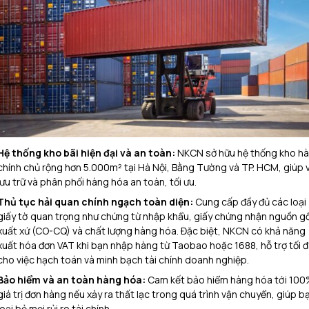
Hệ thống kho bãi hiện đại và an toàn:
NKCN sở hữu hệ thống kho h
chính chủ rộng hơn 5.000m² tại Hà Nội, Bằng Tường và TP. HCM, giúp 
lưu trữ và phân phối hàng hóa an toàn, tối ưu.
Thủ tục hải quan chính ngạch toàn diện:
Cung cấp đầy đủ các loại
giấy tờ quan trọng như chứng từ nhập khẩu, giấy chứng nhận nguồn g
xuất xứ (CO-CQ) và chất lượng hàng hóa. Đặc biệt, NKCN có khả năng
xuất hóa đơn VAT khi bạn nhập hàng từ Taobao hoặc 1688, hỗ trợ tối đ
cho việc hạch toán và minh bạch tài chính doanh nghiệp.
Bảo hiểm và an toàn hàng hóa:
Cam kết bảo hiểm hàng hóa tới 10
giá trị đơn hàng nếu xảy ra thất lạc trong quá trình vận chuyển, giúp b
loại bỏ mọi rủi ro tài chính.