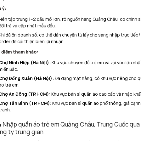
 ý:
Nên tập trung 1–2 đầu mối lớn, rõ nguồn hàng Quảng Châu, có chính 
đổi trả và cập nhật mẫu đều.​
Khi đã ổn doanh số, có thể dần chuyển từ lấy chợ sang nhập trực tiếp/
order để cải thiện biên lợi nhuận.
a điểm tham khảo:
Chợ Ninh Hiệp (Hà Nội):
Khu vực chuyên đồ trẻ em và vải vóc lớn nhấ
miền Bắc.
Chợ Đồng Xuân (Hà Nội):
Đa dạng mặt hàng, có khu vực riêng cho 
áo trẻ em.
Chợ An Đông (TP.HCM):
Khu vực bán sỉ quần áo cao cấp và nhập khẩ
Chợ Tân Bình (TP.HCM):
Khu vực bán sỉ quần áo phổ thông, giá cạnh
tranh.
4 Nhập quần áo trẻ em Quảng Châu, Trung Quốc qua
ng ty trung gian