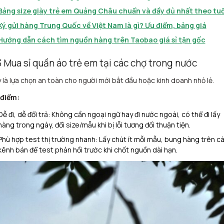
Bảng size giày trẻ em Quảng Châu chuẩn và đầy đủ nhất theo tuổ
Ký gửi hàng Trung Quốc về Việt Nam là gì? Ưu điểm, bảng giá
Hướng dẫn cách tìm nguồn hàng trên Taobao giá sỉ tận gốc
3 Mua sỉ quần áo trẻ em tại các chợ trong nước
 là lựa chọn an toàn cho người mới bắt đầu hoặc kinh doanh nhỏ lẻ.
 điểm:
Dễ đi, dễ đổi trả: Không cần ngoại ngữ hay đi nước ngoài, có thể đi lấy
hàng trong ngày, đổi size/mẫu khi bị lỗi tương đối thuận tiện.​
Phù hợp test thị trường nhanh: Lấy chút ít mỗi mẫu, bung hàng trên c
kênh bán để test phản hồi trước khi chốt nguồn dài hạn.