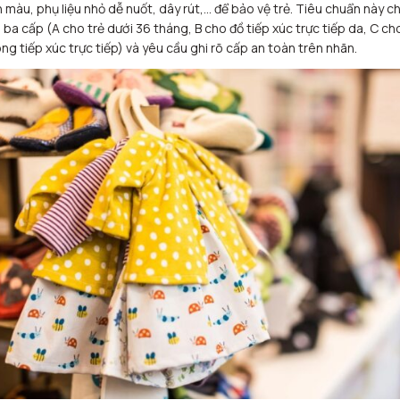
 màu, phụ liệu nhỏ dễ nuốt, dây rút,… để bảo vệ trẻ. Tiêu chuẩn này ch
 ba cấp (A cho trẻ dưới 36 tháng, B cho đồ tiếp xúc trực tiếp da, C ch
ng tiếp xúc trực tiếp) và yêu cầu ghi rõ cấp an toàn trên nhãn.​