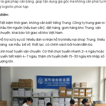
 là giải pháp cân bằng, giúp tận dụng giá gốc mà không cần phải tự m
lý logistic phức tạp.
 điểm:
Tiết kiệm thời gian, không cần biết tiếng Trung: Công ty trung gian lo 
khâu tìm nguồn (nếu bạn cần), đặt hàng, gom hàng kho Trung, vận
chuyển, khai báo tới giao về kho Việt Nam.​
Hỗ trợ xử lý sự cố: Nhiều đơn vị nhận hỗ trợ khiếu nại shop Trung, thiếu
hàng, sai mẫu, bể vỡ, thất lạc, có chính sách bồi hoàn/đền bù.​
Linh hoạt tuyến vận chuyển: Có thể chọn tuyến nhanh 2–4 ngày hoặc
tuyến tiết kiệm 4–7 ngày, thậm chí tuyến biển 15–30 ngày khi nhập số
lượng lớn.​