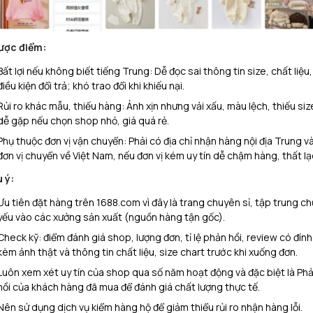
ược điểm:
Bất lợi nếu không biết tiếng Trung: Dễ đọc sai thông tin size, chất liệu,
điều kiện đổi trả; khó trao đổi khi khiếu nại.​
Rủi ro khác mẫu, thiếu hàng: Ảnh xịn nhưng vải xấu, màu lệch, thiếu siz
dễ gặp nếu chọn shop nhỏ, giá quá rẻ.​
Phụ thuộc đơn vị vận chuyển: Phải có địa chỉ nhận hàng nội địa Trung v
đơn vị chuyển về Việt Nam, nếu đơn vị kém uy tín dễ chậm hàng, thất lạ
 ý:
Ưu tiên đặt hàng trên 1688.com vì đây là trang chuyên sỉ, tập trung ch
yếu vào các xưởng sản xuất (nguồn hàng tận gốc).
Check kỹ: điểm đánh giá shop, lượng đơn, tỉ lệ phản hồi, review có đính
kèm ảnh thật và thông tin chất liệu, size chart trước khi xuống đơn.
Luôn xem xét uy tín của shop qua số năm hoạt động và đặc biệt là Ph
hồi của khách hàng đã mua để đánh giá chất lượng thực tế.
Nên sử dụng dịch vụ kiểm hàng hộ để giảm thiểu rủi ro nhận hàng lỗi.