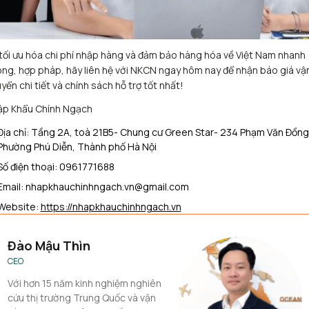
tối ưu hóa chi phí nhập hàng và đảm bảo hàng hóa về Việt Nam nhanh
ng, hợp pháp, hãy liên hệ với NKCN ngay hôm nay để nhận báo giá vậ
yển chi tiết và chính sách hỗ trợ tốt nhất!
p Khẩu Chính Ngạch
Địa chỉ: Tầng 2A, toà 21B5- Chung cư Green Star- 234 Phạm Văn Đồng
Phường Phú Diễn, Thành phố Hà Nội
Số điện thoại: 0961771688
Email: nhapkhauchinhngach.vn@gmail.com
Website:
https://nhapkhauchinhngach.vn
Đào Mậu Thìn
CEO
Với hơn 15 năm kinh nghiệm nghiên
cứu thị trường Trung Quốc và vận