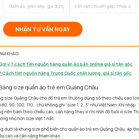
NHẬN TƯ VẤN NGAY
AM KHẢO:
Gợi ý 7 cách tìm nguồn hàng quần áo bán online giá sỉ tận gốc
7 Cách tìm nguồn hàng Trung Quốc chất lượng, giá sỉ tận gốc
 Bảng size quần áo trẻ em Quảng Châu
g size Quảng Châu cho đồ trẻ em thường dùng số theo chiều cao (c
 80, 90, 100, 110… chứ không ghi “size 1, 2, 3” như Việt Nam. Khi nhập
g nên bám theo chiều cao, cân nặng thay vì chỉ nhìn độ tuổi vì size T
ờng nhỏ hơn size Việt 1 nấc.​
g dưới là khung size phổ biến cho quần áo trẻ em Quảng Châu, áp th
ều cao và cân nặng tham khảo.​