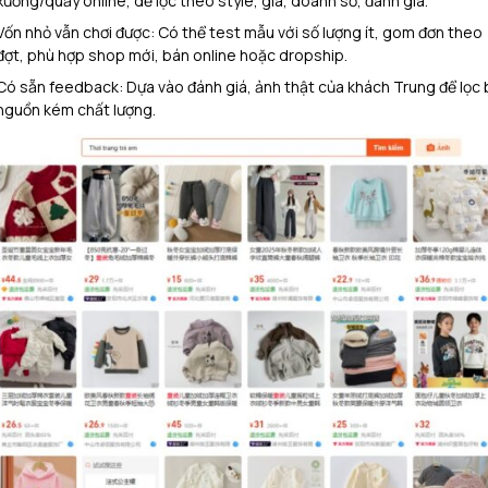
xưởng/quầy online, dễ lọc theo style, giá, doanh số, đánh giá.​
Vốn nhỏ vẫn chơi được: Có thể test mẫu với số lượng ít, gom đơn theo
đợt, phù hợp shop mới, bán online hoặc dropship.​
Có sẵn feedback: Dựa vào đánh giá, ảnh thật của khách Trung để lọc 
nguồn kém chất lượng.