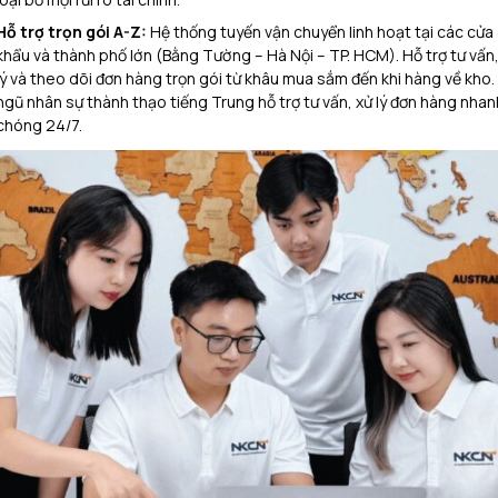
Hỗ trợ trọn gói A-Z:
Hệ thống tuyến vận chuyển linh hoạt tại các cửa
khẩu và thành phố lớn (Bằng Tường – Hà Nội – TP. HCM). Hỗ trợ tư vấn,
lý và theo dõi đơn hàng trọn gói từ khâu mua sắm đến khi hàng về kho.
ngũ nhân sự thành thạo tiếng Trung hỗ trợ tư vấn, xử lý đơn hàng nhan
chóng 24/7.