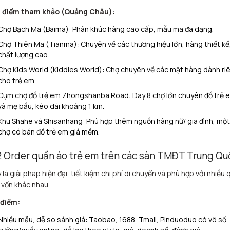
a điểm tham khảo (Quảng Châu):
Chợ Bạch Mã (Baima): Phân khúc hàng cao cấp, mẫu mã đa dạng.
Chợ Thiên Mã (Tianma): Chuyên về các thương hiệu lớn, hàng thiết kế
chất lượng cao.
Chợ Kids World (Kiddies World): Chợ chuyên về các mặt hàng dành ri
cho trẻ em.
Cụm chợ đồ trẻ em Zhongshanba Road: Dãy 8 chợ lớn chuyên đồ trẻ 
và mẹ bầu, kéo dài khoảng 1 km.​
Khu Shahe và Shisanhang: Phù hợp thêm nguồn hàng nữ/ gia đình, một
chợ có bán đồ trẻ em giá mềm.
2 Order quần áo trẻ em trên các sàn TMĐT Trung Qu
 là giải pháp hiện đại, tiết kiệm chi phí di chuyển và phù hợp với nhiều 
vốn khác nhau.
 điểm:
Nhiều mẫu, dễ so sánh giá: Taobao, 1688, Tmall, Pinduoduo có vô số