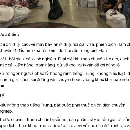
ược điểm:
Chi phí đi lại cao: Vé máy bay, ăn ở, đi lại nội địa, visa, phiên dịch… làm 
chuyến đi đầu tiên khá tốn kém, đòi hỏi vốn trung bình–lớn.​
Mất thời gian, cần kinh nghiệm: Phải biết khu nào chuyên trẻ em, cách
mặc cả, kiểm hàng, gom hàng, gửi về kho, xử lý vấn đề khi hàng lỗi.​
Rủi ro ngôn ngữ và pháp lý: Không rành tiếng Trung, không hiểu luật, d
“chém giá”, chọn sai đường vận chuyển hoặc vướng khâu khai báo nếu 
làm.
 ý:
Nếu không thạo tiếng Trung, bắt buộc phải thuê phiên dịch chuyên
nghiệp.
Trước chuyến đi nên chuẩn bị sẵn list sản phẩm, style, tầm giá, tải sẵ
app dịch, tham khảo trước video/ bài review về các chợ để tránh lạc v