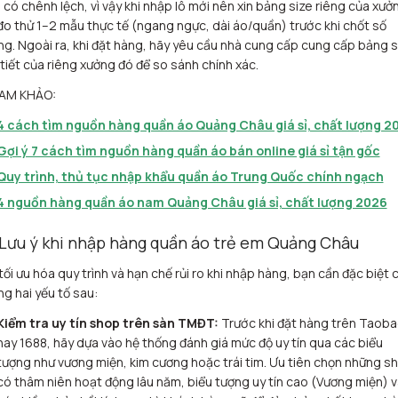
 có chênh lệch, vì vậy khi nhập lô mới nên xin bảng size riêng của xưở
đo thử 1–2 mẫu thực tế (ngang ngực, dài áo/quần) trước khi chốt số
ng. Ngoài ra, khi đặt hàng, hãy yêu cầu nhà cung cấp cung cấp bảng s
 tiết của riêng xưởng đó để so sánh chính xác.
AM KHẢO:
4 cách tìm nguồn hàng quần áo Quảng Châu giá sỉ, chất lượng 2
Gợi ý 7 cách tìm nguồn hàng quần áo bán online giá sỉ tận gốc
Quy trình, thủ tục nhập khẩu quần áo Trung Quốc chính ngạch
4 nguồn hàng quần áo nam Quảng Châu giá sỉ, chất lượng 2026
 Lưu ý khi nhập hàng quần áo trẻ em Quảng Châu
tối ưu hóa quy trình và hạn chế rủi ro khi nhập hàng, bạn cần đặc biệt 
ng hai yếu tố sau:
Kiểm tra uy tín shop trên sàn TMĐT:
Trước khi đặt hàng trên Taob
hay 1688, hãy dựa vào hệ thống đánh giá mức độ uy tín qua các biểu
tượng như vương miện, kim cương hoặc trái tim. Ưu tiên chọn những s
có thâm niên hoạt động lâu năm, biểu tượng uy tín cao (Vương miện) v