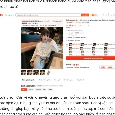
có nhiều phản hồi tích cực từ khách hàng cũ để đảm bảo chất lượng h
hóa thực tế.
Lựa chọn đơn vị vận chuyển trung gian:
Đối với dân buôn, việc sử 
các dịch vụ trung gian uy tín là phương án an toàn nhất. Đơn vị vận ch
không chỉ giúp bạn xử lý các thủ tục thanh toán phức tạp mà còn đảm
bảo hàng hóa được vận chuyển chính ngạch, có bảo hiểm và hạn chế t