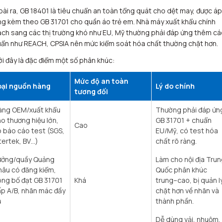
ài ra, GB 18401 là tiêu chuẩn an toàn tổng quát cho dệt may, được áp
g kèm theo GB 31701 cho quần áo trẻ em. Nhà máy xuất khẩu chính
ch sang các thị trường khó như EU, Mỹ thường phải đáp ứng thêm cá
ẩn như REACH, CPSIA nên mức kiểm soát hóa chất thường chặt hơn.
i đây là đặc điểm một số phân khúc:
Mức độ an toàn
oại nguồn hàng
Lý do chính
tương đối
àng OEM/xuất khẩu
Thường phải đáp ứn
o thương hiệu lớn,
GB 31701 + chuẩn
Cao
 báo cáo test (SGS,
EU/Mỹ, có test hóa
tertek, BV…)
chất rõ ràng. ​
ưởng/quầy Quảng
Làm cho nội địa Trun
âu có đăng kiểm,
Quốc phân khúc
ng bố đạt GB 31701
Khá
trung–cao, bị quản l
p A/B, nhãn mác đầy
chặt hơn về nhãn và
ủ
thành phần. ​
Dễ dùng vải, nhuộm, 