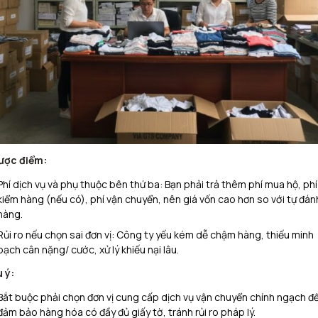
ược điểm:
Phí dịch vụ và phụ thuộc bên thứ ba: Bạn phải trả thêm phí mua hộ, phí
kiểm hàng (nếu có), phí vận chuyển, nên giá vốn cao hơn so với tự đán
hàng.​
Rủi ro nếu chọn sai đơn vị: Công ty yếu kém dễ chậm hàng, thiếu minh
bạch cân nặng/ cước, xử lý khiếu nại lâu.​
 ý:
Bắt buộc phải chọn đơn vị cung cấp dịch vụ vận chuyển chính ngạch đ
đảm bảo hàng hóa có đầy đủ giấy tờ, tránh rủi ro pháp lý.