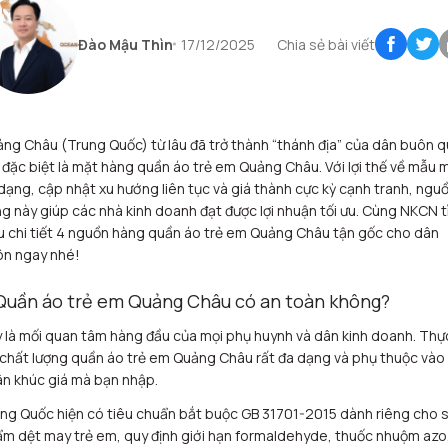
Đào Mậu Thìn
17/12/2025
Chia sẻ bài viết
ng Châu (Trung Quốc) từ lâu đã trở thành “thánh địa” của dân buôn 
 đặc biệt là mặt hàng quần áo trẻ em Quảng Châu. Với lợi thế về mẫu 
dạng, cập nhật xu hướng liên tục và giá thành cực kỳ cạnh tranh, ngu
g này giúp các nhà kinh doanh đạt được lợi nhuận tối ưu. Cùng NKCN 
u chi tiết 4 nguồn hàng quần áo trẻ em Quảng Châu tận gốc cho dân
n ngay nhé!
 Quần áo trẻ em Quảng Châu có an toàn không?
 là mối quan tâm hàng đầu của mọi phụ huynh và dân kinh doanh. Thự
 chất lượng quần áo trẻ em Quảng Châu rất đa dạng và phụ thuộc vào
n khúc giá mà bạn nhập.
ng Quốc hiện có tiêu chuẩn bắt buộc GB 31701-2015 dành riêng cho 
m dệt may trẻ em, quy định giới hạn formaldehyde, thuốc nhuộm azo