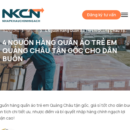
Đăng ký tư vấn
Trang Chủ
Tin Tức
4 Nguồn Hàng Quần Áo Trẻ Em Quảng Châu Tận Gốc Cho Dân Buôn
4 NGUỒN HÀNG QUẦN ÁO TRẺ EM
QUẢNG CHÂU TẬN GỐC CHO DÂN
BUÔN
guồn hàng quần áo trẻ em Quảng Châu tận gốc, giá sỉ tốt cho dân bu
n tích chi tiết ưu, nhược điểm và bí quyết nhập hàng chính ngạch lợi
ận cao!