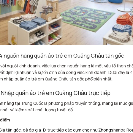
 4 nguồn hàng quần áo trẻ em Quảng Châu tận gốc
 với người kinh doanh, việc lựa chọn nguồn hàng là một yếu tố then ch
ết định lợi nhuận và sự ổn định của công việc kinh doanh. Dưới đây là 4
h nhập quần áo trẻ em Quảng Châu tận gốc phổ biến nhất:
1 Nhập quần áo trẻ em Quảng Châu trực tiếp
h hàng tại Trung Quốc là phương pháp truyền thống, mang lại mức giá
 nhất và kiểm soát chất lượng tuyệt đối.
 điểm:
Giá tận gốc, dễ ép giá: Đi trực tiếp các cụm chợ như Zhongshanba Ro