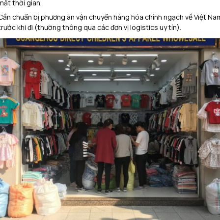
mất thời gian.
Cần chuẩn bị phương án vận chuyển hàng hóa chính ngạch về Việt Na
trước khi đi (thường thông qua các đơn vị logistics uy tín).