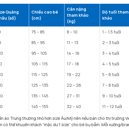
Cân nặng
ize Quảng
Chiều cao bé
Độ tuổi tham
tham khảo
hâu (số)
(cm)
khảo
(kg)
0
75 – 85
8 – 10
1 – 1,5 tuổi
0
85 – 95
11 – 13
2 – 3 tuổi
00
95 – 105
14 – 16
3 – 4 tuổi
0
105 – 115
17 – 18
4 – 5 tuổi
20
115 – 125
19 – 22
5 – 6 tuổi
30
125 – 135
22 – 26
7 – 8 tuổi
40
135 – 145
27 – 31
9 – 10 tuổi
50
145 – 155
32 – 40
11 – 12 tuổi
n áo Trung thường nhỏ hơn size Âu/Mỹ nên nếu bán cho thị trường Vi
 có thể khuyên khách “mặc dư 1 size” cho bé bụ bẫm. Mỗi xưởng/bra