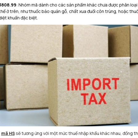
3808.99
: Nhóm mã dành cho các sản phẩm khác chưa được phân loại
thể ở trên, như thuốc bảo quản gỗ, chất xua đuổi côn trùng, hoặc thu
diệt khuẩn đặc biệt.
i
mã HS
sẽ tương ứng với một mức thuế nhập khẩu khác nhau, đồng th