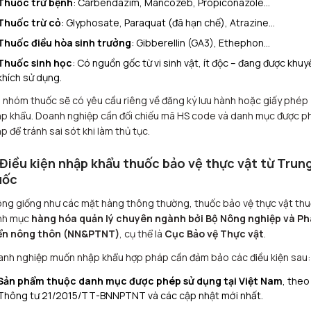
Thuốc trừ bệnh
: Carbendazim, Mancozeb, Propiconazole…
Thuốc trừ cỏ
: Glyphosate, Paraquat (đã hạn chế), Atrazine…
Thuốc điều hòa sinh trưởng
: Gibberellin (GA3), Ethephon…
Thuốc sinh học
: Có nguồn gốc từ vi sinh vật, ít độc – đang được khuy
khích sử dụng.
 nhóm thuốc sẽ có yêu cầu riêng về đăng ký lưu hành hoặc giấy phép
p khẩu. Doanh nghiệp cần đối chiếu mã HS code và danh mục được p
p để tránh sai sót khi làm thủ tục.
 Điều kiện nhập khẩu thuốc bảo vệ thực vật từ Trun
uốc
ng giống như các mặt hàng thông thường, thuốc bảo vệ thực vật th
nh mục
hàng hóa quản lý chuyên ngành bởi Bộ Nông nghiệp và Ph
iển nông thôn (NN&PTNT)
, cụ thể là
Cục Bảo vệ Thực vật
.
nh nghiệp muốn nhập khẩu hợp pháp cần đảm bảo các điều kiện sau:
Sản phẩm thuộc danh mục được phép sử dụng tại Việt Nam
, theo
Thông tư 21/2015/TT-BNNPTNT và các cập nhật mới nhất.