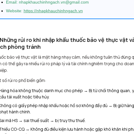
Email: nhapkhauchinhngach.vn@gmail.com
Website:
https://nhapkhauchinhngach.vn
 Những rủi ro khi nhập khẩu thuốc bảo vệ thực vật v
ch phòng tránh
ốc bảo vệ thực vật là mặt hàng nhạy cảm, nếu không tuân thủ đúng 
h có thể gây ra nhiều rủi ro pháp lý và tài chính nghiêm trọng cho doa
iệp.
 số rủi ro phổ biến gồm:
Hàng hóa không thuộc danh mục cho phép → Bị từ chối thông quan, 
cầu tái xuất hoặc tiêu hủy.
Không có giấy phép nhập khẩu hoặc hồ sơ không đầy đủ → Bị giữ hàng
phạt hành chính.
Sai mã HS → sai thuế suất → bị truy thu thuế.
Thiếu CO-CQ → Không đủ điều kiện lưu hành hoặc gặp khó khăn khi ph