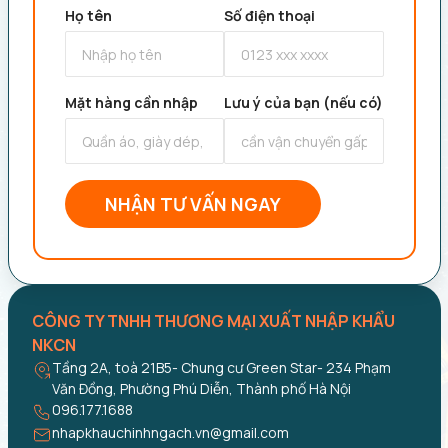
Họ tên
Số điện thoại
Mặt hàng cần nhập
Lưu ý của bạn (nếu có)
NHẬN TƯ VẤN NGAY
CÔNG TY TNHH THƯƠNG MẠI XUẤT NHẬP KHẨU
NKCN
Tầng 2A, toà 21B5- Chung cư Green Star- 234 Phạm
Văn Đồng, Phường Phú Diễn, Thành phố Hà Nội
096.177.1688
nhapkhauchinhngach.vn@gmail.com