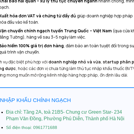
Khai báo hải quan – xử lý thủ tục chuyên ngành
nhanh chóng, min
bạch.
Xuất hóa đơn VAT và chứng từ đầy đủ
giúp doanh nghiệp hợp pháp
hóa đầu vào kế toán.
Vận chuyển chính ngạch tuyến Trung Quốc – Việt Nam
(qua cửa k
Bằng Tường), hàng về sau 3–5 ngày làm việc.
Bảo hiểm 100% giá trị đơn hàng
, đảm bảo an toàn tuyệt đối trong s
quá trình vận chuyển.
h vụ đặc biệt phù hợp với
doanh nghiệp nhỏ và vừa
,
startup phân 
ng dược
, hoặc các đơn vị chưa từng làm thủ tục nhập khẩu thuốc BVT
ng mong muốn mở rộng kênh nhập hàng hợp pháp, ổn định lâu dài.
NHẬP KHẨU CHÍNH NGẠCH
Địa chỉ:
Tầng 2A, toà 21B5- Chung cư Green Star- 234
Phạm Văn Đồng, Phường Phú Diễn, Thành phố Hà Nội
Số điện thoại: 0961771688