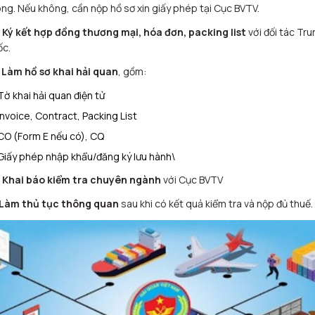
ng. Nếu không, cần nộp hồ sơ xin giấy phép tại Cục BVTV.
 Ký kết hợp đồng thương mại, hóa đơn, packing list
với đối tác Tru
c.
 Làm hồ sơ khai hải quan
, gồm:
Tờ khai hải quan điện tử
Invoice, Contract, Packing List
CO (Form E nếu có), CQ
Giấy phép nhập khẩu/đăng ký lưu hành\
 Khai báo kiểm tra chuyên ngành
với Cục BVTV
 Làm thủ tục thông quan
sau khi có kết quả kiểm tra và nộp đủ thuế.