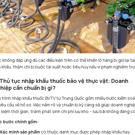
c không đáp ứng đủ các điều kiện trên có thể khiến lô hàng bị giữ lại tạ
 khẩu, thậm chí bị buộc tái xuất hoặc tiêu hủy nếu vi phạm nghiêm trọ
 Thủ tục nhập khẩu thuốc bảo vệ thực vật: Doanh
hiệp cần chuẩn bị gì?
 trình nhập khẩu thuốc BVTV từ Trung Quốc gồm nhiều bước kiểm soá
yêu cầu về hồ sơ. Việc nắm rõ và chuẩn bị kỹ càng sẽ giúp doanh nghi
t kiệm thời gian, tránh phát sinh chi phí lưu kho – lưu bãi không đáng có
c bước chính gồm:
 Xác minh sản phẩm
có thuộc danh mục được phép nhập khẩu hay