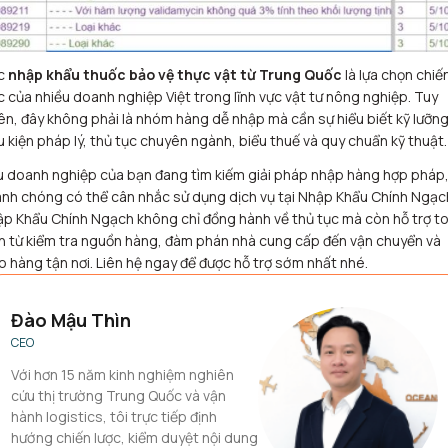
c
nhập khẩu thuốc bảo vệ thực vật từ Trung Quốc
là lựa chọn chiế
c của nhiều doanh nghiệp Việt trong lĩnh vực vật tư nông nghiệp. Tuy
ên, đây không phải là nhóm hàng dễ nhập mà cần sự hiểu biết kỹ lưỡng
u kiện pháp lý, thủ tục chuyên ngành, biểu thuế và quy chuẩn kỹ thuật.
 doanh nghiệp của bạn đang tìm kiếm giải pháp nhập hàng hợp pháp
nh chóng có thể cân nhắc sử dụng dịch vụ tại Nhập Khẩu Chính Ngạc
p Khẩu Chính Ngạch không chỉ đồng hành về thủ tục mà còn hỗ trợ t
n từ kiểm tra nguồn hàng, đàm phán nhà cung cấp đến vận chuyển và
o hàng tận nơi. Liên hệ ngay để được hỗ trợ sớm nhất nhé.
Đào Mậu Thìn
CEO
Với hơn 15 năm kinh nghiệm nghiên
cứu thị trường Trung Quốc và vận
hành logistics, tôi trực tiếp định
hướng chiến lược, kiểm duyệt nội dung