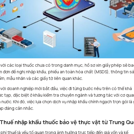
 với các loại thuốc chưa có trong danh mục, hồ sơ xin giấy phép sẽ ba
 đơn đề nghị nhập khẩu, phiếu an toàn hóa chất (MSDS), thông tin s
m, mẫu nhãn và các giấy tờ liên quan khác.
 với doanh nghiệp mới bắt đầu, việc đi từng bước nêu trên có thể khá
c tạp, đặc biệt ở khâu kiểm tra chuyên ngành và tương tác với cơ qua
 nước. Khi đó, việc lựa chọn dịch vụ nhập khẩu chính ngạch trọn gói là 
p đáng cân nhắc.
 Thuế nhập khẩu thuốc bảo vệ thực vật từ Trung Q
 phí thuế là yếu tố quan trọng ảnh hưởng trực tiếp đến giá vốn và kế