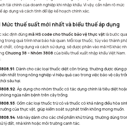
ch tài chính của doanh nghiệp khi nhập khẩu. Vì vậy, cần nắm rõ mức
ế áp dụng và cách tính để lập kế hoạch chính xác.
1 Mức thuế suất mới nhất và biểu thuế áp dụng
c xác định đúng
mã HS code cho thuốc bảo vệ thực vật
là bước qu
ng trong quá trình khai báo hải quan. Mỗi loại thuốc, tùy vào thành ph
t chất, công dụng và cách sử dụng, sẽ được phân vào mã HS khác n
ong
Chương 38 – Nhóm 3808
của biểu thuế xuất nhập khẩu Việt Nam.
:
3808.91
: Dành cho các loại thuốc diệt côn trùng, thường được dùng 
biến nhất trong nông nghiệp vì hiệu quả cao trong việc bảo vệ cây tr
khỏi sâu hại.
3808.92
: Áp dụng cho nhóm thuốc có tác dụng chính là tiêu diệt hoặ
phòng ngừa nấm bệnh trên cây trồng.
3808.93
: Gồm các loại thuốc trừ cỏ và thuốc có khả năng điều hòa sin
trưởng của thực vật, giúp kiểm soát sự phát triển không mong muốn.
3808.94
: Mã này dành cho các chế phẩm khử trùng, thường dùng tro
xử lý đất, nhà kính hoặc môi trường canh tác.