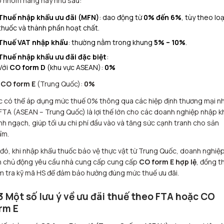
 nhóm hàng này như sau:
Thuế nhập khẩu ưu đãi (MFN)
: dao động từ
0% đến 6%
, tùy theo loạ
thuốc và thành phần hoạt chất.
Thuế VAT nhập khẩu
: thường nằm trong khung
5% – 10%
.
Thuế nhập khẩu ưu đãi đặc biệt
:
Với
CO form D
(khu vực ASEAN):
0%
i
CO form E
(Trung Quốc):
0%
c có thể áp dụng mức thuế 0% thông qua các hiệp định thương mại n
TA (ASEAN – Trung Quốc) là lợi thế lớn cho các doanh nghiệp nhập k
nh ngạch, giúp tối ưu chi phí đầu vào và tăng sức cạnh tranh cho sản
ẩm.
đó, khi nhập khẩu thuốc bảo vệ thực vật từ Trung Quốc, doanh nghiệ
 chủ động yêu cầu nhà cung cấp cung cấp
CO form E hợp lệ
, đồng t
m tra kỹ mã HS để đảm bảo hưởng đúng mức thuế ưu đãi.
3 Một số lưu ý về ưu đãi thuế theo FTA hoặc CO
rm E