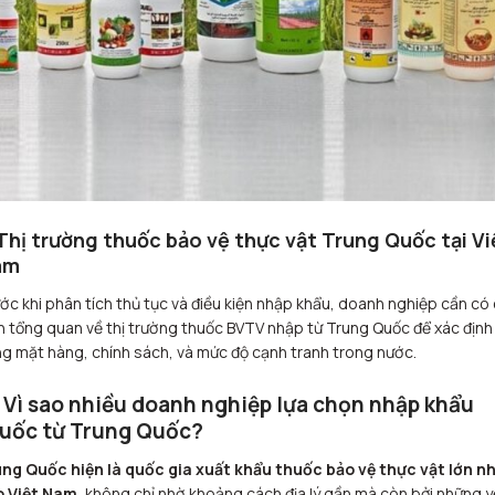
 Thị trường thuốc bảo vệ thực vật Trung Quốc tại Vi
am
ớc khi phân tích thủ tục và điều kiện nhập khẩu, doanh nghiệp cần có 
n tổng quan về thị trường thuốc BVTV nhập từ Trung Quốc để xác định
g mặt hàng, chính sách, và mức độ cạnh tranh trong nước.
1 Vì sao nhiều doanh nghiệp lựa chọn nhập khẩu
uốc từ Trung Quốc?
ng Quốc hiện là quốc gia xuất khẩu thuốc bảo vệ thực vật lớn n
o Việt Nam
, không chỉ nhờ khoảng cách địa lý gần mà còn bởi những 