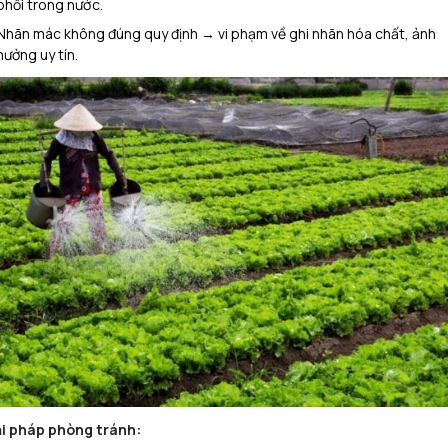
phối trong nước.
Nhãn mác không đúng quy định → vi phạm về ghi nhãn hóa chất, ảnh
hưởng uy tín.
i pháp phòng tránh: