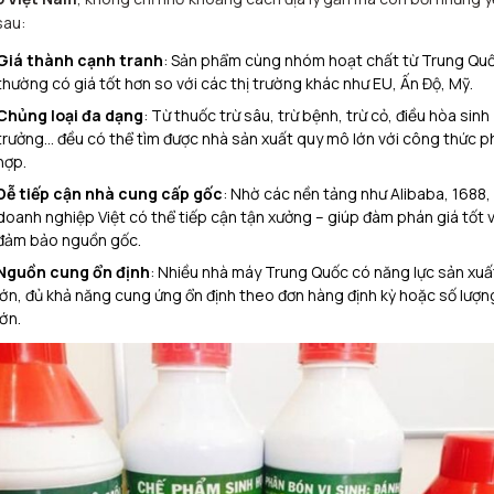
sau:
Giá thành cạnh tranh
: Sản phẩm cùng nhóm hoạt chất từ Trung Qu
thường có giá tốt hơn so với các thị trường khác như EU, Ấn Độ, Mỹ.
Chủng loại đa dạng
: Từ thuốc trừ sâu, trừ bệnh, trừ cỏ, điều hòa sinh
trưởng… đều có thể tìm được nhà sản xuất quy mô lớn với công thức p
hợp.
Dễ tiếp cận nhà cung cấp gốc
: Nhờ các nền tảng như Alibaba, 1688,
doanh nghiệp Việt có thể tiếp cận tận xưởng – giúp đàm phán giá tốt 
đảm bảo nguồn gốc.
Nguồn cung ổn định
: Nhiều nhà máy Trung Quốc có năng lực sản xuấ
lớn, đủ khả năng cung ứng ổn định theo đơn hàng định kỳ hoặc số lượn
lớn.