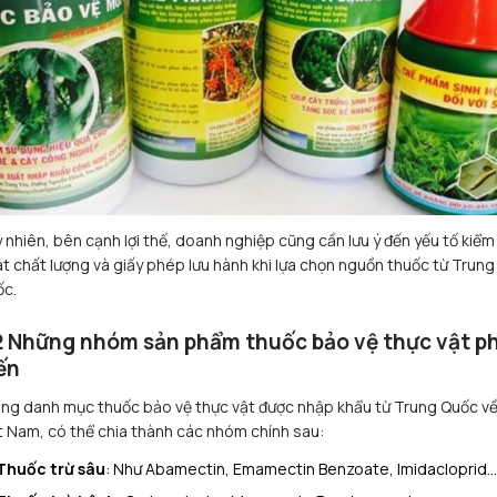
 nhiên, bên cạnh lợi thế, doanh nghiệp cũng cần lưu ý đến yếu tố kiểm
t chất lượng và giấy phép lưu hành khi lựa chọn nguồn thuốc từ Trung
c.
2 Những nhóm sản phẩm thuốc bảo vệ thực vật p
ến
ng danh mục thuốc bảo vệ thực vật được nhập khẩu từ Trung Quốc v
t Nam, có thể chia thành các nhóm chính sau:
Thuốc trừ sâu
: Như Abamectin, Emamectin Benzoate, Imidacloprid…