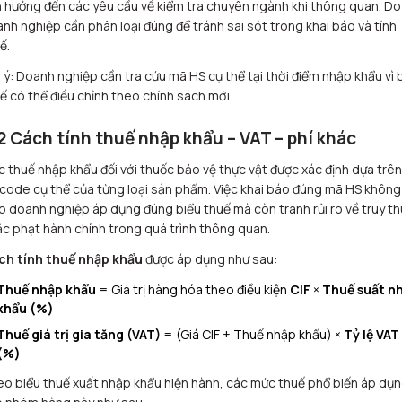
 hưởng đến các yêu cầu về kiểm tra chuyên ngành khi thông quan. Do
nh nghiệp cần phân loại đúng để tránh sai sót trong khai báo và tính
ế.
 ý: Doanh nghiệp cần tra cứu mã HS cụ thể tại thời điểm nhập khẩu vì 
ế có thể điều chỉnh theo chính sách mới.
2 Cách tính thuế nhập khẩu – VAT – phí khác
 thuế nhập khẩu đối với thuốc bảo vệ thực vật được xác định dựa trê
code cụ thể của từng loại sản phẩm. Việc khai báo đúng mã HS không
p doanh nghiệp áp dụng đúng biểu thuế mà còn tránh rủi ro về truy th
c phạt hành chính trong quá trình thông quan.
ch tính thuế nhập khẩu
được áp dụng như sau:
Thuế nhập khẩu
= Giá trị hàng hóa theo điều kiện
CIF
×
Thuế suất n
khẩu (%)
Thuế giá trị gia tăng (VAT)
= (Giá CIF + Thuế nhập khẩu) ×
Tỷ lệ VAT
(%)
o biểu thuế xuất nhập khẩu hiện hành, các mức thuế phổ biến áp dụ