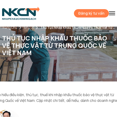
Đăng ký tư vấn
Trang Chủ
Tin Tức
Thủ Tục Nhập Khẩu Thuốc Bảo Vệ Thực Vật Từ Trung Quốc Về Việt Nam
THỦ TỤC NHẬP KHẨU THUỐC BẢO
VỆ THỰC VẬT TỪ TRUNG QUỐC VỀ
VIỆT NAM
 hiểu điều kiện, thủ tục, thuế khi nhập khẩu thuốc bảo vệ thực vật từ
ng Quốc về Việt Nam. Cập nhật chi tiết, dễ hiểu, dành cho doanh nghi