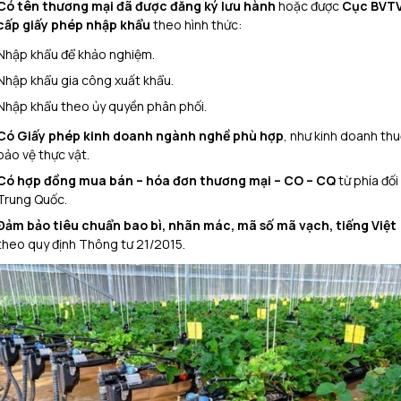
Có tên thương mại đã được đăng ký lưu hành
hoặc được
Cục BVT
cấp giấy phép nhập khẩu
theo hình thức:
Nhập khẩu để khảo nghiệm.
Nhập khẩu gia công xuất khẩu.
Nhập khẩu theo ủy quyền phân phối.
Có Giấy phép kinh doanh ngành nghề phù hợp
, như kinh doanh th
bảo vệ thực vật.
Có hợp đồng mua bán – hóa đơn thương mại – CO – CQ
từ phía đối
Trung Quốc.
Đảm bảo tiêu chuẩn bao bì, nhãn mác, mã số mã vạch, tiếng Việt
theo quy định Thông tư 21/2015.