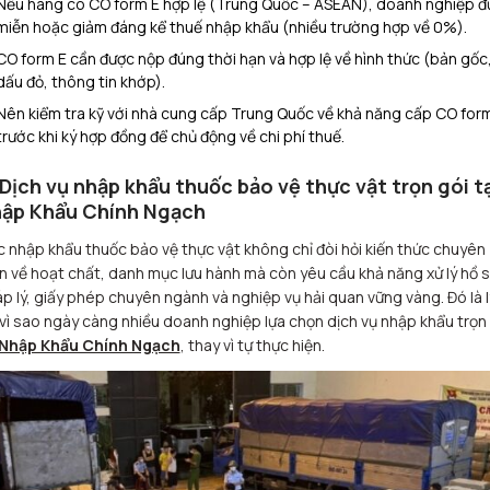
Nếu hàng có CO form E hợp lệ (Trung Quốc – ASEAN), doanh nghiệp đ
miễn hoặc giảm đáng kể thuế nhập khẩu (nhiều trường hợp về 0%).
CO form E cần được nộp đúng thời hạn và hợp lệ về hình thức (bản gốc
dấu đỏ, thông tin khớp).
Nên kiểm tra kỹ với nhà cung cấp Trung Quốc về khả năng cấp CO for
trước khi ký hợp đồng để chủ động về chi phí thuế.
 Dịch vụ nhập khẩu thuốc bảo vệ thực vật trọn gói tạ
ập Khẩu Chính Ngạch
c nhập khẩu thuốc bảo vệ thực vật không chỉ đòi hỏi kiến thức chuyên
 về hoạt chất, danh mục lưu hành mà còn yêu cầu khả năng xử lý hồ 
p lý, giấy phép chuyên ngành và nghiệp vụ hải quan vững vàng. Đó là l
vì sao ngày càng nhiều doanh nghiệp lựa chọn dịch vụ nhập khẩu trọn
Nhập Khẩu Chính Ngạch
, thay vì tự thực hiện.