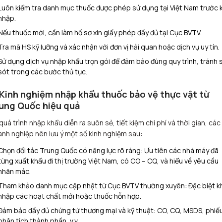
Luôn kiểm tra danh mục thuốc được phép sử dụng tại Việt Nam trước k
nhập.
Nếu thuốc mới, cần làm hồ sơ xin giấy phép đầy đủ tại Cục BVTV.
Tra mã HS kỹ lưỡng và xác nhận với đơn vị hải quan hoặc dịch vụ uy tín.
Sử dụng dịch vụ nhập khẩu trọn gói để đảm bảo đúng quy trình, tránh s
sót trong các bước thủ tục.
 Kinh nghiệm nhập khẩu thuốc bảo vệ thực vật từ
ung Quốc hiệu quả
quá trình nhập khẩu diễn ra suôn sẻ, tiết kiệm chi phí và thời gian, các
nh nghiệp nên lưu ý một số kinh nghiệm sau:
Chọn đối tác Trung Quốc có năng lực rõ ràng: Ưu tiên các nhà máy đã
từng xuất khẩu đi thị trường Việt Nam, có CO – CQ, và hiểu về yêu cầu
nhãn mác.
Tham khảo danh mục cập nhật từ Cục BVTV thường xuyên: Đặc biệt kh
nhập các hoạt chất mới hoặc thuốc hỗn hợp.
Đảm bảo đầy đủ chứng từ thương mại và kỹ thuật: CO, CQ, MSDS, phiế
phân tích thành phần, v.v.