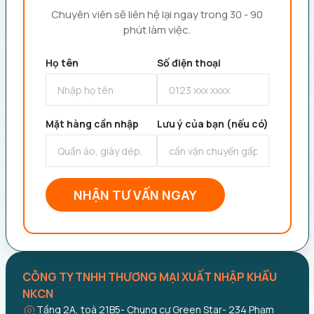
Chuyên viên sẽ liên hệ lại ngay trong 30 - 90
phút làm việc.
Họ tên
Số điện thoại
Mặt hàng cần nhập
Lưu ý của bạn (nếu có)
NHẬN TƯ VẤN NGAY
CÔNG TY TNHH THƯƠNG MẠI XUẤT NHẬP KHẨU
NKCN
Tầng 2A, toà 21B5- Chung cư Green Star- 234 Phạm