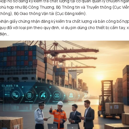
Nộp hồ sơ đăng ký kiểm tra chất lượng tại cơ quan quản lý chuyên ngà
phù hợp như Bộ Công Thương, Bộ Thông tin và Truyền thông (Cục Viễ
thông), Bộ Giao thông Vận tải (Cục Đăng kiểm).
Nhận giấy chứng nhận đăng ký kiểm tra chất lượng và bản công bố hợ
quy đối với loại pin theo quy định, ví dụ pin dùng cho thiết bị cầm tay, 
điện…