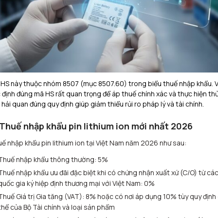
HS này thuộc nhóm 8507 (mục 8507.60) trong biểu thuế nhập khẩu. V
 định đúng mã HS rất quan trọng để áp thuế chính xác và thực hiện th
 hải quan đúng quy định giúp giảm thiểu rủi ro pháp lý và tài chính.
 Thuế nhập khẩu pin lithium ion mới nhất 2026
ế nhập khẩu pin lithium ion tại Việt Nam năm 2026 như sau:
Thuế nhập khẩu thông thường: 5%
Thuế nhập khẩu ưu đãi đặc biệt khi có chứng nhận xuất xứ (C/O) từ cá
quốc gia ký hiệp định thương mại với Việt Nam: 0%
Thuế Giá trị Gia tăng (VAT): 8% hoặc có nơi áp dụng 10% tùy quy định
thể của Bộ Tài chính và loại sản phẩm