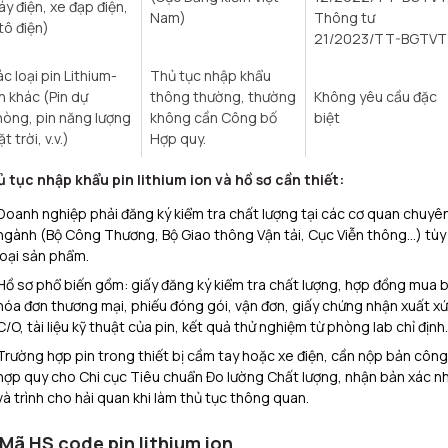
y điện, xe đạp điện,
Nam)
Thông tư
tô điện)
21/2023/TT-BGTVT
c loại pin Lithium-
Thủ tục nhập khẩu
n khác (Pin dự
thông thường, thường
Không yêu cầu đặc
òng, pin năng lượng
không cần Công bố
biệt
t trời, v.v.)
Hợp quy.
 tục nhập khẩu pin lithium ion và hồ sơ cần thiết:
Doanh nghiệp phải đăng ký kiểm tra chất lượng tại các cơ quan chuyê
ngành (Bộ Công Thương, Bộ Giao thông Vận tải, Cục Viễn thông…) tùy
loại sản phẩm.​
Hồ sơ phổ biến gồm: giấy đăng ký kiểm tra chất lượng, hợp đồng mua 
hóa đơn thương mại, phiếu đóng gói, vận đơn, giấy chứng nhận xuất xứ
C/O, tài liệu kỹ thuật của pin, kết quả thử nghiệm từ phòng lab chỉ định.​
Trường hợp pin trong thiết bị cầm tay hoặc xe điện, cần nộp bản công
hợp quy cho Chi cục Tiêu chuẩn Đo lường Chất lượng, nhận bản xác n
và trình cho hải quan khi làm thủ tục thông quan.
 Mã HS code pin lithium ion