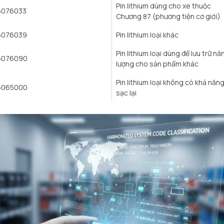
Pin lithium dùng cho xe thuộc
5076033
Chương 87 (phương tiện cơ giới)
5076039
Pin lithium loại khác
Pin lithium loại dùng để lưu trữ nă
5076090
lượng cho sản phẩm khác
Pin lithium loại không có khả năn
5065000
sạc lại