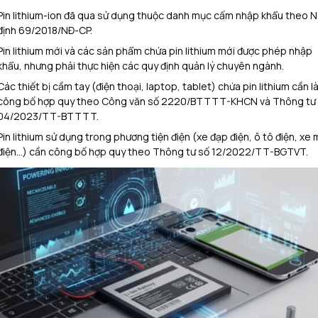
Pin lithium-ion đã qua sử dụng thuộc danh mục cấm nhập khẩu theo N
định 69/2018/NĐ-CP.​
Pin lithium mới và các sản phẩm chứa pin lithium mới được phép nhập
khẩu, nhưng phải thực hiện các quy định quản lý chuyên ngành.​
Các thiết bị cầm tay (điện thoại, laptop, tablet) chứa pin lithium cần l
công bố hợp quy theo Công văn số 2220/BTTTT-KHCN và Thông tư
04/2023/TT-BTTTT.​
Pin lithium sử dụng trong phương tiện điện (xe đạp điện, ô tô điện, xe
điện…) cần công bố hợp quy theo Thông tư số 12/2022/TT-BGTVT.​