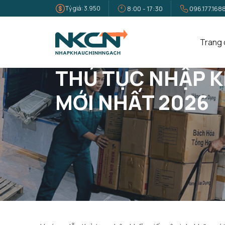
Tỷ giá: 3.950
8:00 - 17:30
096.177.168
Trang 
Trang Chủ
Tin Tức
Thủ Tục Nhập Khẩu Giấy Vệ Sinh,
THỦ TỤC NHẬP KH
MỚI NHẤT 2026