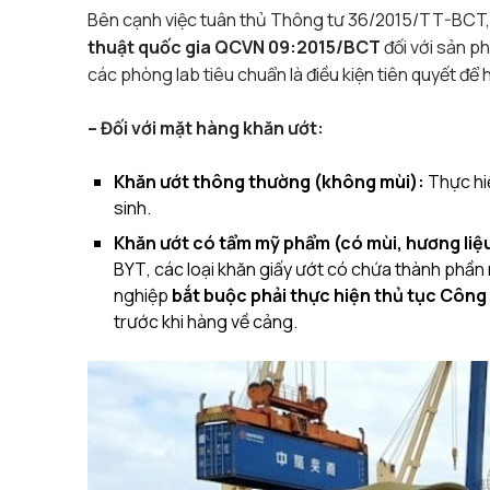
Bên cạnh việc tuân thủ Thông tư 36/2015/TT-BCT, d
thuật quốc gia QCVN 09:2015/BCT
đối với sản ph
các phòng lab tiêu chuẩn là điều kiện tiên quyết để 
– Đối với mặt hàng khăn ướt:
Khăn ướt thông thường (không mùi):
Thực hiệ
sinh.
Khăn ướt có tẩm mỹ phẩm (có mùi, hương liệ
BYT
, các loại khăn giấy ướt có chứa thành phầ
nghiệp
bắt buộc phải thực hiện thủ tục Côn
trước khi hàng về cảng.