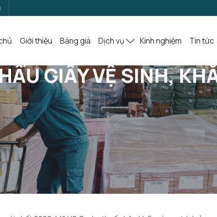
8
chủ
Giới thiệu
Bảng giá
Dịch vụ
Kinh nghiệm
Tin tức
 Khăn Ướt, Giấy Ăn Mới Nhất 2026
ẨU GIẤY VỆ SINH, KHĂ