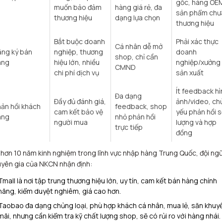
gốc, hàng OE
muốn bảo đảm
hàng giá rẻ, đa
sản phẩm chư
thương hiệu​
dạng lựa chọn​
thương hiệu​
Bắt buộc doanh
Phải xác thực
Cá nhân dễ mở
ng ký bán
nghiệp, thương
doanh
shop, chỉ cần
àng
hiệu lớn, nhiều
nghiệp/xưởng
CMND​
chi phí dịch vụ​
sản xuất​
Ít feedback hì
Đa dạng
Đầy đủ đánh giá,
ảnh/video, ch
ản hồi khách
feedback, shop
cam kết bảo vệ
yếu phản hồi s
àng
nhỏ phản hồi
người mua
lượng và hợp
trực tiếp
đồng​
 hơn 10 năm kinh nghiệm trong lĩnh vực nhập hàng Trung Quốc, đội ng
yên gia của NKCN nhận định:
Tmall là nơi tập trung thương hiệu lớn, uy tín, cam kết bán hàng chính
hãng, kiểm duyệt nghiêm, giá cao hơn.​
Taobao đa dạng chủng loại, phù hợp khách cá nhân, mua lẻ, săn khuy
mãi, nhưng cần kiểm tra kỹ chất lượng shop, sẽ có rủi ro với hàng nhái.​