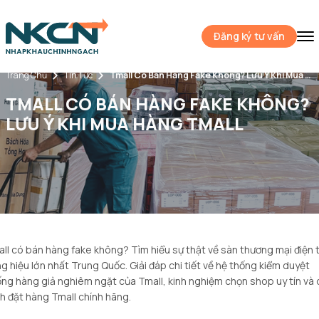
Đăng ký tư vấn
Trang Chủ
Tin Tức
Tmall Có Bán Hàng Fake Không? Lưu Ý Khi Mua Hàng Tmall
TMALL CÓ BÁN HÀNG FAKE KHÔNG?
LƯU Ý KHI MUA HÀNG TMALL
ll có bán hàng fake không? Tìm hiểu sự thật về sàn thương mại điện 
g hiệu lớn nhất Trung Quốc. Giải đáp chi tiết về hệ thống kiểm duyệt
ng hàng giả nghiêm ngặt của Tmall, kinh nghiệm chọn shop uy tín và 
nh đặt hàng Tmall chính hãng.