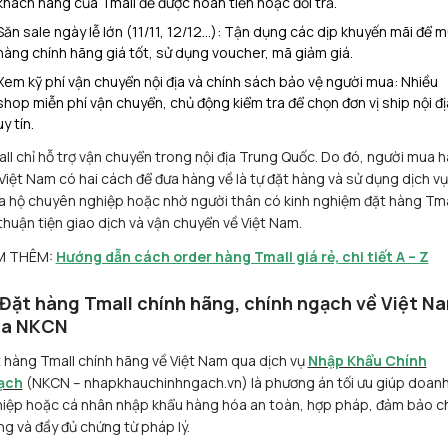
khách hàng của Tmall để được hoàn tiền hoặc đổi trả.
Săn sale ngày lễ lớn (11/11, 12/12…): Tận dụng các dịp khuyến mãi để 
hàng chính hãng giá tốt, sử dụng voucher, mã giảm giá.​
Xem kỹ phí vận chuyển nội địa và chính sách bảo vệ người mua: Nhiều
shop miễn phí vận chuyển, chủ động kiểm tra để chọn đơn vị ship nội đị
uy tín.​
ll chỉ hỗ trợ vận chuyển trong nội địa Trung Quốc. Do đó, người mua 
 Việt Nam có hai cách để đưa hàng về là tự đặt hàng và sử dụng dịch vụ
 hộ chuyên nghiệp hoặc nhờ người thân có kinh nghiệm đặt hàng Tma
thuận tiện giao dịch và vận chuyển về Việt Nam.​
M THÊM:
Hướng dẫn cách order hàng Tmall giá rẻ, chi tiết A – Z
 Đặt hàng Tmall chính hãng, chính ngạch về Việt N
a NKCN
 hàng Tmall chính hãng về Việt Nam qua dịch vụ
Nhập Khẩu Chính
ạch
(NKCN – nhapkhauchinhngach.vn) là phương án tối ưu giúp doan
iệp hoặc cá nhân nhập khẩu hàng hóa an toàn, hợp pháp, đảm bảo c
ng và đầy đủ chứng từ pháp lý.​