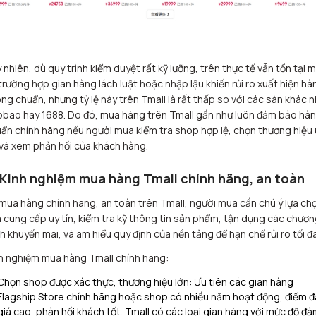
 nhiên, dù quy trình kiểm duyệt rất kỹ lưỡng, trên thực tế vẫn tồn tại 
trường hợp gian hàng lách luật hoặc nhập lậu khiến rủi ro xuất hiện hà
ng chuẩn, nhưng tỷ lệ này trên Tmall là rất thấp so với các sàn khác 
bao hay 1688. Do đó, mua hàng trên Tmall gần như luôn đảm bảo hà
ẩn chính hãng nếu người mua kiểm tra shop hợp lệ, chọn thương hiệu 
 và xem phản hồi của khách hàng.
 Kinh nghiệm mua hàng Tmall chính hãng, an toàn
mua hàng chính hãng, an toàn trên Tmall, người mua cần chú ý lựa ch
 cung cấp uy tín, kiểm tra kỹ thông tin sản phẩm, tận dụng các chươn
nh khuyến mãi, và am hiểu quy định của nền tảng để hạn chế rủi ro tối đa.
h nghiệm mua hàng Tmall chính hãng:
Chọn shop được xác thực, thương hiệu lớn: Ưu tiên các gian hàng
Flagship Store chính hãng hoặc shop có nhiều năm hoạt động, điểm 
giá cao, phản hồi khách tốt.​ Tmall có các loại gian hàng với mức độ đ