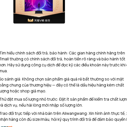
Tìm hiểu chính sách đổi trả, bảo hành: Các gian hàng chính hãng trên
Tmall thường có chính sách đổi trả, hoàn tiền rõ ràng và bảo hành tốt
hơn. Hãy sử dụng công cụ dịch để đọc kỹ các điều khoản này trước khi 
mua.
So sánh giá: Không chọn sản phẩm giá quá rẻ bất thường so với mặt
bằng chung của thương hiệu — đây có thể là dấu hiệu hàng kém chất
lượng hoặc shop giả mạo.​
Thử đặt mua số lượng nhỏ trước: Đặt ít sản phẩm để kiểm tra chất lượ
và dịch vụ, nếu hài lòng mới nhập số lượng lớn.​
Trao đổi trực tiếp với nhà bán trên Aliwangwang: Xin hình ảnh thực tế,
nhận hàng còn đủ size/màu, hỏi kỹ quy trình đổi trả để đảm bảo quyền lợ