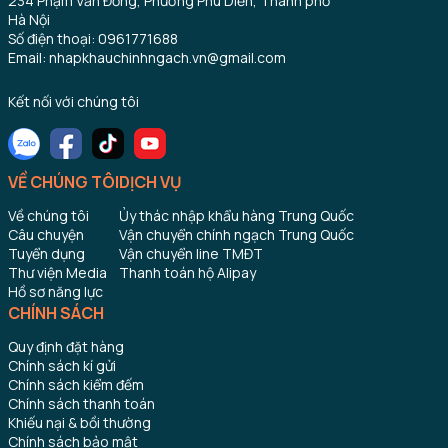
234 Phạm Văn Đồng, Phường Phú Diễn, Thành phố
Hà Nội
Số điện thoại: 0961771688
Email: nhapkhauchinhngach.vn@gmail.com
Kết nối với chúng tôi
VỀ CHÚNG TÔI
DỊCH VỤ
Về chúng tôi
Ủy thác nhập khẩu hàng Trung Quốc
Câu chuyện
Vận chuyển chính ngạch Trung Quốc
Tuyển dụng
Vận chuyển line TMĐT
Thư viện Media
Thanh toán hộ Alipay
Hồ sơ năng lực
CHÍNH SÁCH
Quy định đặt hàng
Chính sách kí gửi
Chính sách kiểm đếm
Chính sách thanh toán
Khiếu nại & bồi thường
Chính sách bảo mật