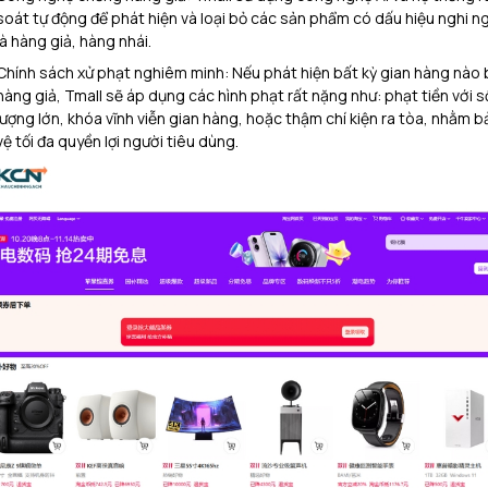
soát tự động để phát hiện và loại bỏ các sản phẩm có dấu hiệu nghi n
là hàng giả, hàng nhái.
Chính sách xử phạt nghiêm minh: Nếu phát hiện bất kỳ gian hàng nào
hàng giả, Tmall sẽ áp dụng các hình phạt rất nặng như: phạt tiền với s
lượng lớn, khóa vĩnh viễn gian hàng, hoặc thậm chí kiện ra tòa, nhằm b
vệ tối đa quyền lợi người tiêu dùng.