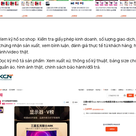
Xem kỹ hồ sơ shop: Kiểm tra giấy phép kinh doanh, số lượng giao dịch,
chứng nhận sản xuất, xem bình luận, đánh giá thực tế từ khách hàng, h
ảnh/video thật.​
Đọc kỹ mô tả sản phẩm: Xem xuất xứ, thông số kỹ thuật, bảng size ch
quần áo, hình ảnh thật, chính sách bảo hành/đổi trả.​