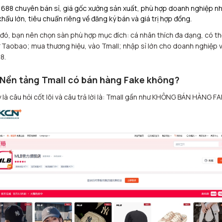
1688 chuyên bán sỉ, giá gốc xưởng sản xuất, phù hợp doanh nghiệp n
khẩu lớn, tiêu chuẩn riêng về đăng ký bán và giá trị hợp đồng.​
đó, bạn nên chọn sàn phù hợp mục đích: cá nhân thích đa dạng, có th
 Taobao; mua thương hiệu, vào Tmall; nhập sỉ lớn cho doanh nghiệp 
8.
 Nền tảng Tmall có bán hàng Fake không?
 là câu hỏi cốt lõi và câu trả lời là: Tmall gần như KHÔNG BÁN HÀNG FA