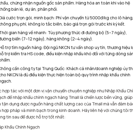
khẩu, chứng nhận nguồn gốc sản phẩm. Hàng hóa an toàn khi vào hệ
thống bán lẻ, dự án, phân phối.​
Giá cước trọn gói, minh bạch: Phí vận chuyển từ 5000đ/kg cho lô hàng
không phụ phí, không lo tắc biên, báo giá trọn gói trước khi ký kết.​
Thời gian hàng về nhanh: Tùy phương thức đi đường bộ (5–7 ngày),
đường biển (7–12 ngày), hàng không (2–4 ngày).​
Hỗ trợ tìm nguồn hàng: Đội ngũ NKCN tư vấn shop uy tín, thương hiệu l
hỗ trợ kiểm tra HS code, điều kiện nhập khẩu khó đối với từng dòng sả
phẩm.​
Không cần công ty tại Trung Quốc: Khách cá nhân/doanh nghiệp ủy t
cho NKCN là đủ điều kiện thực hiện toàn bộ quy trình nhập khẩu chính
ngạch.​
c hợp tác với một đơn vị vận chuyển chuyên nghiệp như Nhập Khẩu Ch
ch để nhập khẩu chính ngạch hàng Tmall là chiến lược bền vững, giúp
 tận dụng được nguồn hàng chất lượng cao của Tmall mà vẫn đảm bả
h hợp pháp và minh bạch trong kinh doanh. Hãy liên hệ với chúng tôi t
ng tin sau để được hỗ trợ tốt nhất:
p Khẩu Chính Ngạch