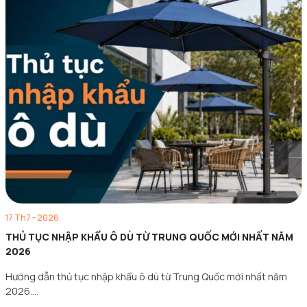
17 Th7 - 2026
THỦ TỤC NHẬP KHẨU Ô DÙ TỪ TRUNG QUỐC MỚI NHẤT NĂM
2026
Hướng dẫn thủ tục nhập khẩu ô dù từ Trung Quốc mới nhất năm
2026.…