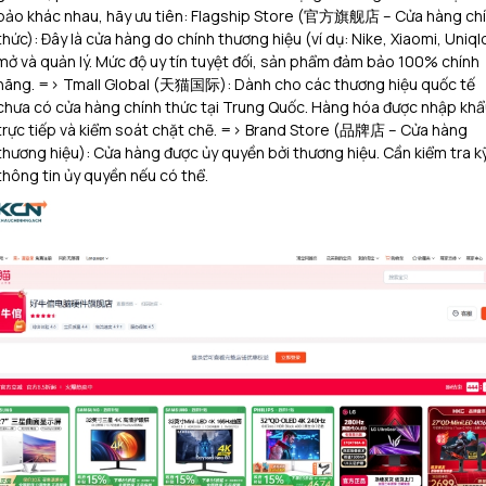
bảo khác nhau, hãy ưu tiên: Flagship Store (官方旗舰店 – Cửa hàng ch
thức): Đây là cửa hàng do chính thương hiệu (ví dụ: Nike, Xiaomi, Uniql
mở và quản lý. Mức độ uy tín tuyệt đối, sản phẩm đảm bảo 100% chính
hãng. => Tmall Global (天猫国际): Dành cho các thương hiệu quốc tế
chưa có cửa hàng chính thức tại Trung Quốc. Hàng hóa được nhập khẩ
trực tiếp và kiểm soát chặt chẽ. => Brand Store (品牌店 – Cửa hàng
thương hiệu): Cửa hàng được ủy quyền bởi thương hiệu. Cần kiểm tra k
thông tin ủy quyền nếu có thể.