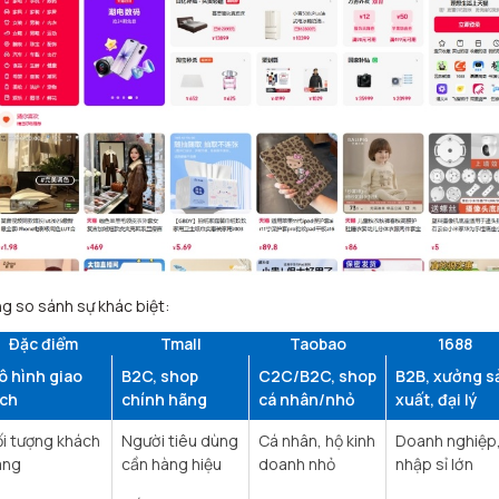
g so sánh sự khác biệt:
Đặc điểm
Tmall
Taobao
1688
ô hình giao
B2C, shop
C2C/B2C, shop
B2B, xưởng s
ịch
chính hãng
cá nhân/nhỏ
xuất, đại lý
i tượng khách
Người tiêu dùng
Cá nhân, hộ kinh
Doanh nghiệp
àng
cần hàng hiệu
doanh nhỏ
nhập sỉ lớn