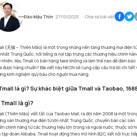
Đào Mậu Thìn
27/10/2025
Chia sẻ bài viết
ll (天猫 – Thiên Mão) là một trong những nền tảng thương mại điện t
 nhất Trung Quốc, nổi tiếng là nơi tập trung các thương hiệu chính hãn
 nhiên, liệu Tmall có bán hàng fake không và làm thế nào để đảm bảo
 được hàng chuẩn? Bài viết này NKCN sẽ cung cấp câu trả lời chi tiết 
ng kinh nghiệm quý báu cho người mua hàng.
 Tmall là gì? Sự khác biệt giữa Tmall và Taobao, 168
1 Tmall là gì?
ll (Thiên Mão) viết tắt của Taobao Mall, ra đời năm 2008 là một tron
ng sàn thương mại điện tử lớn nhất Trung Quốc, chuyên bán các sản
m chính hãng từ các thương hiệu lớn trong và ngoài nước, thuộc sở h
 tập đoàn Alibaba. Tmall hoạt động theo mô hình B2C, kết nối trực tiế