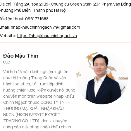
Địa chỉ:
Tầng 2A, toà 21B5- Chung cư Green Star- 234 Phạm Văn Đồng
Phường Phú Diễn, Thành phố Hà Nội
Số điện thoại: 0961771688
Email: nhapkhauchinhngach.vn@gmail.com
Website:
https://nhapkhauchinhngach.vn
Đào Mậu Thìn
CEO
Với hơn 15 năm kinh nghiệm nghiên
cứu thị trường Trung Quốc và vận
hành logistics, tôi trực tiếp định
hướng chiến lược, kiểm duyệt nội dung
chuyên môn trên website Nhập Khẩu
Chính Ngạch thuộc CÔNG TY TNHH
THƯƠNG MẠI XUẤT NHẬP KHẨU
NKCN (NKCN IMPORT EXPORT
TRADING CO., LTD), đơn vị chuyên
cung cấp giải pháp nhập khẩu chính