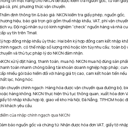
thông tin mặt hàng cho NKCN để được kiểm tra nguồn gốc, tư vấn giấy
giá cả, phí, phương thức vận chuyển.​
Thẩm định thông tin & báo giá: NKCN kiểm tra giấy phép, nguồn gốc,
thương hiệu, báo giá trọn gói gồm thuế nhập khẩu, VAT, phí vận chuyể
dịch vụ. Đội ngũ nhân sự có kinh nghiệm “check” nguồn hàng và nhà c
cấp uy tín trên Tmall.​
Ký hợp đồng nhập khẩu ủy thác: Hai bên ký hợp đồng cam kết nhập kh
chính ngạch, có thể nhập số lượng nhỏ hoặc lớn tùy nhu cầu; toàn bộ 
chuyển và thủ tục pháp lý do NKCN đảm nhận.​
NKCN xử lý đặt hàng, thanh toán, mua hộ: NKCN mua hộ đúng sản phẩ
thanh toán nhanh chóng bằng tài khoản doanh nghiệp hợp pháp; cun
cấp nhiều gói bảo hiểm đối với hàng giá trị cao, cam kết hoàn tiền nếu
thất lạc, hỏng hóc.​
Vận chuyển chính ngạch: Hàng hóa được vận chuyển qua đường bộ, bi
hoặc hàng không. NKCN thực hiện thủ tục thông quan, xuất hóa đơn V
giấy tờ nhập khẩu hợp lệ, giao về kho Hà Nội, Đà Nẵng, TP.HCM hoặc đ
chỉ khách yêu cầu.​
điểm của nhập chính ngạch qua NKCN:
Đảm bảo nguồn gốc và chứng từ: Nhận được hóa đơn VAT, giấy tờ nhậ