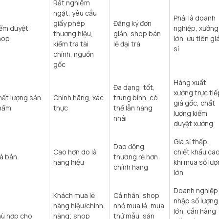
Rất nghiêm
ngặt, yêu cầu
Phải là doanh
giấy phép
Đăng ký đơn
ểm duyệt
nghiệp, xưởng
thương hiệu,
giản, shop bán
hop
lớn, ưu tiên gi
kiểm tra tài
lẻ đại trà​
sỉ​
chính, nguồn
gốc​
Hàng xuất
Đa dạng: tốt,
xưởng trực tiế
ất lượng sản
Chính hãng, xác
trung bình, có
giá gốc, chất
hẩm
thực
thể lẫn hàng
lượng kiểm
nhái​
duyệt xưởng​
Giá sỉ thấp,
Dao động,
Cao hơn do là
chiết khấu ca
á bán
thường rẻ hơn
hàng hiệu
khi mua số lư
chính hãng
lớn​
Doanh nghiệp
Khách mua lẻ
Cá nhân, shop
nhập số lượng
hàng hiệu/chính
nhỏ mua lẻ, mua
lớn, cần hàng
hù hợp cho
hãng; shop
thử mẫu, săn