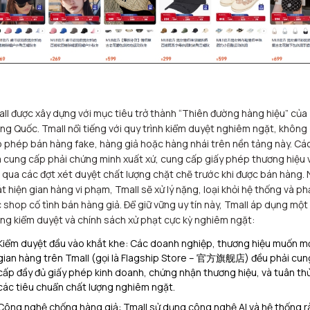
ll được xây dựng với mục tiêu trở thành “Thiên đường hàng hiệu” của
ng Quốc. Tmall nổi tiếng với quy trình kiểm duyệt nghiêm ngặt, không
 phép bán hàng fake, hàng giả hoặc hàng nhái trên nền tảng này. Cá
 cung cấp phải chứng minh xuất xứ, cung cấp giấy phép thương hiệu 
i qua các đợt xét duyệt chất lượng chặt chẽ trước khi được bán hàng.
t hiện gian hàng vi phạm, Tmall sẽ xử lý nặng, loại khỏi hệ thống và ph
 shop cố tình bán hàng giả. Để giữ vững uy tín này, Tmall áp dụng một
ng kiểm duyệt và chính sách xử phạt cực kỳ nghiêm ngặt:
Kiểm duyệt đầu vào khắt khe: Các doanh nghiệp, thương hiệu muốn m
gian hàng trên Tmall (gọi là Flagship Store – 官方旗舰店) đều phải cun
cấp đầy đủ giấy phép kinh doanh, chứng nhận thương hiệu, và tuân th
các tiêu chuẩn chất lượng nghiêm ngặt.
Công nghệ chống hàng giả: Tmall sử dụng công nghệ AI và hệ thống r