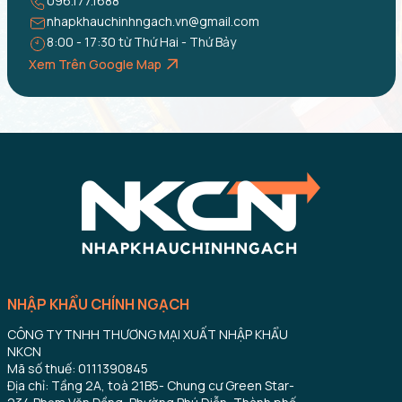
096.177.1688
nhapkhauchinhngach.vn@gmail.com
8:00 - 17:30 từ Thứ Hai - Thứ Bảy
Xem Trên Google Map
NHẬP KHẨU CHÍNH NGẠCH
CÔNG TY TNHH THƯƠNG MẠI XUẤT NHẬP KHẨU
NKCN
Mã số thuế: 0111390845
Địa chỉ: Tầng 2A, toà 21B5- Chung cư Green Star-