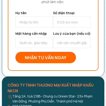
phút làm việc.
Họ tên
Số điện thoại
Mặt hàng cần nhập
Lưu ý của bạn (nếu có)
NHẬN TƯ VẤN NGAY
CÔNG TY TNHH THƯƠNG MẠI XUẤT NHẬP KHẨU
NKCN
Tầng 2A, toà 21B5- Chung cư Green Star- 234 Phạm
Văn Đồng, Phường Phú Diễn, Thành phố Hà Nội