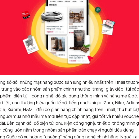
ng số đó, những mặt hàng được săn lùng nhiều nhất trên Tmall thườn
 trung vào các nhóm sản phẩm chính như thời trang, giày dép, túi xác
phẩm, điện tử – công nghệ, đồ gia dụng thông minh và hàng mẹ & bé.
 biệt, các thương hiệu quốc tế nổi tiếng như Uniqlo, Zara, Nike, Adida
le, Xiaomi, H&M… đều có gian hàng chính hãng trên Tmall, thu hút lư
 người mua nhờ mẫu mã mới liên tục cập nhật, giá tốt và nhiều vouche
đãi. Bên cạnh đó, đồ điện tử, phụ kiện công nghệ, thiết bị thông minh g
h cũng luôn nằm trong nhóm sản phẩm bán chạy vì người tiêu dùng
ng Quốc có xu hướng “chuộng” hàng công nghệ chính hãng. Ngoài ra,