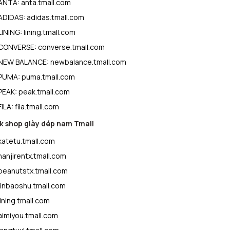
ANTA:
anta.tmall.com
ADIDAS:
adidas.tmall.com
LINING:
lining.tmall.com
CONVERSE:
converse.tmall.com
NEW BALANCE:
newbalance.tmall.com
PUMA:
puma.tmall.com
PEAK:
peak.tmall.com
FILA:
fila.tmall.com
k shop giày dép nam Tmall
katetu.tmall.com
nanjirentx.tmall.com
peanutstx.tmall.com
jinbaoshu.tmall.com
lining.tmall.com
aimiyou.tmall.com