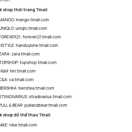
k shop thời trang Tmall
MANGO:
mango.tmall.com
UNIQLO:
uniqlo.tmall.com
FOREVER21:
forever21.tmall.com
HSTYLE:
handuyishe.tmall.com
ZARA:
zara.tmall.com
TOPSHOP:
topshop.tmall.com
H&M:
hm.tmall.com
C&A:
ca.tmall.com
BERSHKA:
bershka.tmall.com
STRADIVARIUS:
stradivarius.tmall.com
PULL & BEAR:
pullandbear.tmall.com
k shop đồ thể thao Tmall
NIKE:
nike.tmall.com