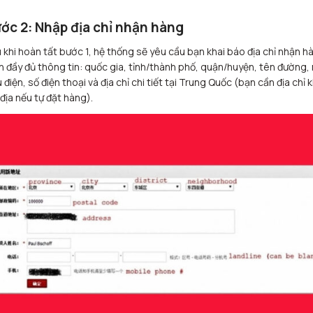
ớc 2: Nhập địa chỉ nhận hàng
 khi hoàn tất bước 1, hệ thống sẽ yêu cầu bạn khai báo địa chỉ nhận h
n đầy đủ thông tin: quốc gia, tỉnh/thành phố, quận/huyện, tên đường,
 điện, số điện thoại và địa chỉ chi tiết tại Trung Quốc (bạn cần địa chỉ 
 địa nếu tự đặt hàng).