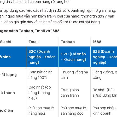
ng tin và chính sách bán hàng rõ ràng hơn.
ll áp dụng các yêu cầu nhất định đối với doanh nghiệp mở gian hàng.
ên, người mua vẫn nên kiểm tra kỹ loại cửa hàng, thông tin đơn vị vận
h, đánh giá gần đây và chính sách đổi trả trước khi đặt hàng.
g so sánh Taobao, Tmall và 1688
êu chí
Tmall
Taobao
1688
B2C (Doanh
B2B (Doanh
C2C (Cá nhân
ô hình
nghiệp – Khách
nghiệp – Doa
– Khách hàng)
hàng)
nghiệp)
Cam kết chính
Thượng vàng hạ
Hàng xưởng, g
hất lượng
hãng 100%
cám
công
Cao nhất (do
Trung bình,
Rẻ nhất (bán
iá thành
hàng thương
cạnh tranh
sỉ/số lượng lớ
hiệu)
Phù hợp mua lẻ
Phù hợp mua lẻ,
Phù hợp nhập 
ặc điểm
hàng hiệu
săn hàng độc
kinh doanh