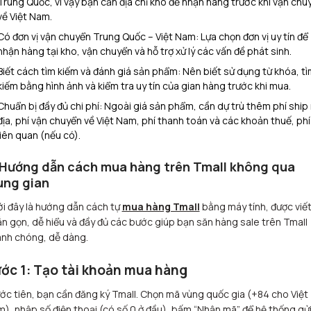
Trung Quốc, vì vậy bạn cần địa chỉ kho để nhận hàng trước khi vận chu
về Việt Nam.
Có đơn vị vận chuyển Trung Quốc – Việt Nam: Lựa chọn đơn vị uy tín để
nhận hàng tại kho, vận chuyển và hỗ trợ xử lý các vấn đề phát sinh.
Biết cách tìm kiếm và đánh giá sản phẩm: Nên biết sử dụng từ khóa, tì
kiếm bằng hình ảnh và kiểm tra uy tín của gian hàng trước khi mua.
Chuẩn bị đầy đủ chi phí: Ngoài giá sản phẩm, cần dự trù thêm phí ship 
địa, phí vận chuyển về Việt Nam, phí thanh toán và các khoản thuế, phí
liên quan (nếu có).
 Hướng dẫn cách mua hàng trên Tmall không qua
ung gian
i đây là hướng dẫn cách tự
mua hàng Tmall
bằng máy tính, được viết 
n gọn, dễ hiểu và đầy đủ các bước giúp bạn săn hàng sale trên Tmall
nh chóng, dễ dàng.
ớc 1: Tạo tài khoản mua hàng
ớc tiên, bạn cần đăng ký Tmall. Chọn mã vùng quốc gia (+84 cho Việt
), nhập số điện thoại (có số 0 ở đầu), bấm “Nhận mã” để hệ thống gử