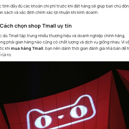
c tính đầy đủ các khoản chi phí trước khi đặt hàng sẽ giúp bạn chủ độ
n sách và xác định chính xác lợi nhuận khi kinh doanh.
 Cách chọn shop Tmall uy tín
 dù Tmall tập trung nhiều thương hiệu và doanh nghiệp chính hãng,
ng phải gian hàng nào cũng có chất lượng và dịch vụ giống nhau. Vì vậ
ớc khi
mua hàng Tmall
, bạn nên dành thời gian đánh giá nhà bán để 
 rủi ro.