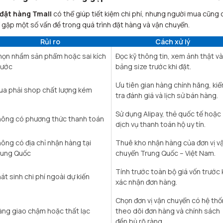
đặt hàng Tmall
có thể giúp tiết kiệm chi phí, nhưng người mua cũng 
 gặp một số vấn đề trong quá trình đặt hàng và vận chuyển.
Rủi ro
Cách xử lý
ọn nhầm sản phẩm hoặc sai kích
Đọc kỹ thông tin, xem ảnh thật và
hước
bảng size trước khi đặt.
Ưu tiên gian hàng chính hãng, ki
a phải shop chất lượng kém
tra đánh giá và lịch sử bán hàng.
Sử dụng Alipay, thẻ quốc tế hoặc
ông có phương thức thanh toán
dịch vụ thanh toán hộ uy tín.
ông có địa chỉ nhận hàng tại
Thuê kho nhận hàng của đơn vị v
rung Quốc
chuyển Trung Quốc – Việt Nam.
Tính trước toàn bộ giá vốn trước 
át sinh chi phí ngoài dự kiến
xác nhận đơn hàng.
Chọn đơn vị vận chuyển có hệ th
ng giao chậm hoặc thất lạc
theo dõi đơn hàng và chính sách
đền bù rõ ràng.