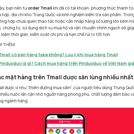
vậy, bạn nên tự
order Tmall
khi đã có tài khoản, phương thức thanh t
 hợp, địa chỉ kho Trung Quốc và kinh nghiệm kiểm tra sản phẩm. Tron
ờng hợp chưa quen thao tác hoặc cần nhập hàng số lượng lớn kèm h
, chứng từ, sử dụng dịch vụ mua hộ và vận chuyển chính ngạch sẽ giú
t kiệm thời gian, kiểm soát chi phí và hạn chế rủi ro tốt hơn.
M THÊM:
Tmall có bán hàng fake không? Lưu ý khi mua hàng Tmall
Pinduoduo là gì? Cách mua hàng trên Pinduoduo về Việt Nam giá
c mặt hàng trên Tmall được săn lùng nhiều nhất
ll được ví như “thiên đường mua sắm” của người tiêu dùng Trung Quố
nhiều nước lân cận nhờ nguồn hàng phong phú, chất lượng đảm bảo v
g ngành hàng.