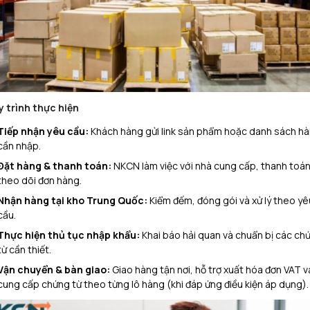
 trình thực hiện
Tiếp nhận yêu cầu:
Khách hàng gửi link sản phẩm hoặc danh sách h
cần nhập.
Đặt hàng & thanh toán:
NKCN làm việc với nhà cung cấp, thanh toán
theo dõi đơn hàng.
Nhận hàng tại kho Trung Quốc:
Kiểm đếm, đóng gói và xử lý theo yê
cầu.
Thực hiện thủ tục nhập khẩu:
Khai báo hải quan và chuẩn bị các ch
từ cần thiết.
Vận chuyển & bàn giao:
Giao hàng tận nơi, hỗ trợ xuất hóa đơn VAT v
cung cấp chứng từ theo từng lô hàng (khi đáp ứng điều kiện áp dụng).