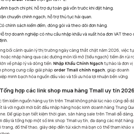
Minh bạch chi phí, hỗ trợ dự toán giá vốn trước khi đặt hàng.
Vận chuyển chính ngạch, hỗ trợ thủ tục hải quan.
Có chính sách kiểm đếm, đóng gói và theo dõi đơn hàng.
Hỗ trợ doanh nghiệp có nhu cầu nhập khẩu và xuất hóa đơn VAT theo 
định.
ng bối cảnh quản lý thị trường ngày càng thắt chặt năm 2026, việc tự
 hoặc nhập hàng qua các đường mòn lối mở (tiểu ngạch) tiềm ẩn rủi r
 lớn về pháp lý và dòng tiền.
Nhập Khẩu Chính Ngạch
tự hào là đơn vị
n phong cung cấp giải pháp
order Tmall chính ngạch
, giúp doanh
iệp minh bạch hóa nguồn đầu vào và tối ưu hóa lợi nhuận bền vững.
 Tổng hợp các link shop mua hàng Tmall uy tín 202
c tìm kiếm nguồn hàng uy tín trên Tmall không phải lúc nào cũng dễ d
t là với người mới bắt đầu nhập hàng hoặc kinh doanh hàng Trung Qu
ine. Để giúp bạn tiết kiệm thời gian, săn hàng sale trên Tmall dễ dàng,
i đây là tổng hợp một số link shop Tmall uy tín, đa dạng các mặt hàng
i trang, đồ thể thao, giày dép đến túi xách mà bạn có thể tham khảo 
 chọn.