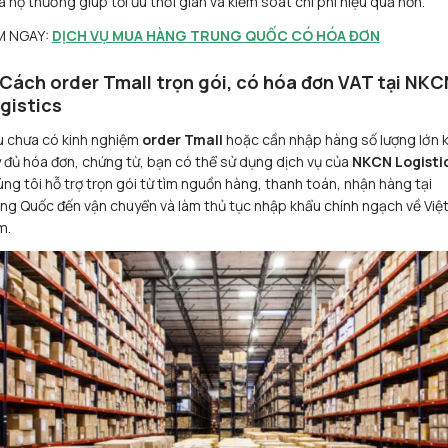
 hộ thường giúp tối ưu thời gian và kiểm soát chi phí hiệu quả hơn.
M NGAY:
DỊCH VỤ MUA HÀNG TRUNG QUỐC CÓ HÓA ĐƠN
 Cách order Tmall trọn gói, có hóa đơn VAT tại NKC
gistics
 chưa có kinh nghiệm
order Tmall
hoặc cần nhập hàng số lượng lớn
 đủ hóa đơn, chứng từ, bạn có thể sử dụng dịch vụ của
NKCN Logisti
ng tôi hỗ trợ trọn gói từ tìm nguồn hàng, thanh toán, nhận hàng tại
ng Quốc đến vận chuyển và làm thủ tục nhập khẩu chính ngạch về Việ
m.