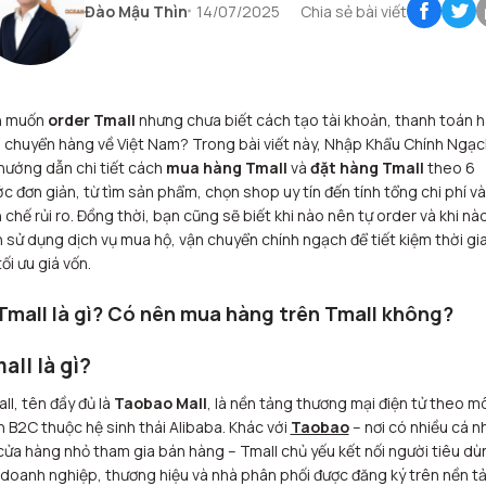
Đào Mậu Thìn
14/07/2025
Chia sẻ bài viết
n muốn
order Tmall
nhưng chưa biết cách tạo tài khoản, thanh toán 
 chuyển hàng về Việt Nam? Trong bài viết này, Nhập Khẩu Chính Ngạc
hướng dẫn chi tiết cách
mua hàng Tmall
và
đặt hàng Tmall
theo 6
c đơn giản, từ tìm sản phẩm, chọn shop uy tín đến tính tổng chi phí và
 chế rủi ro. Đồng thời, bạn cũng sẽ biết khi nào nên tự order và khi nà
 sử dụng dịch vụ mua hộ, vận chuyển chính ngạch để tiết kiệm thời gi
tối ưu giá vốn.
 Tmall là gì? Có nên mua hàng trên Tmall không?
all là gì?
ll, tên đầy đủ là
Taobao Mall
, là nền tảng thương mại điện tử theo m
h B2C thuộc hệ sinh thái Alibaba. Khác với
Taobao
– nơi có nhiều cá n
cửa hàng nhỏ tham gia bán hàng – Tmall chủ yếu kết nối người tiêu dù
 doanh nghiệp, thương hiệu và nhà phân phối được đăng ký trên nền t