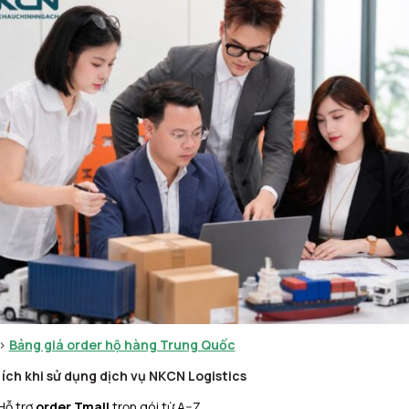
>
Bảng giá order hộ hàng Trung Quốc
 ích khi sử dụng dịch vụ NKCN Logistics
Hỗ trợ
order Tmall
trọn gói từ A–Z.