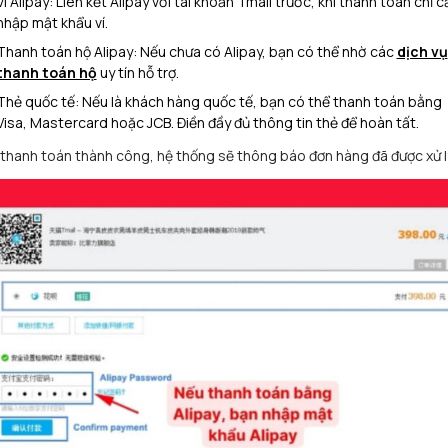
Ví Alipay: Liên kết Alipay với tài khoản Tmall trước, khi thanh toán chỉ c
nhập mật khẩu ví.
Thanh toán hộ Alipay: Nếu chưa có Alipay, bạn có thể nhờ các
dịch vụ
thanh toán hộ
uy tín hỗ trợ.
Thẻ quốc tế: Nếu là khách hàng quốc tế, bạn có thể thanh toán bằng
Visa, Mastercard hoặc JCB. Điền đầy đủ thông tin thẻ để hoàn tất.
 thanh toán thành công, hệ thống sẽ thông báo đơn hàng đã được xử l