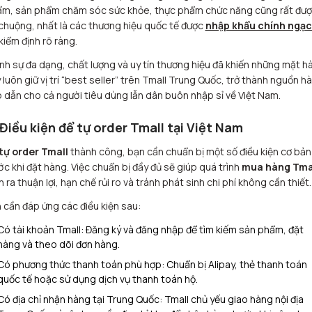
m, sản phẩm chăm sóc sức khỏe, thực phẩm chức năng cũng rất đư
chuộng, nhất là các thương hiệu quốc tế được
nhập khẩu chính ngạ
kiểm định rõ ràng.
nh sự đa dạng, chất lượng và uy tín thương hiệu đã khiến những mặt h
 luôn giữ vị trí “best seller” trên Tmall Trung Quốc, trở thành nguồn h
 dẫn cho cả người tiêu dùng lẫn dân buôn nhập sỉ về Việt Nam.
 Điều kiện để tự order Tmall tại Việt Nam
tự order Tmall
thành công, bạn cần chuẩn bị một số điều kiện cơ bản
ớc khi đặt hàng. Việc chuẩn bị đầy đủ sẽ giúp quá trình
mua hàng Tma
n ra thuận lợi, hạn chế rủi ro và tránh phát sinh chi phí không cần thiết.
 cần đáp ứng các điều kiện sau:
Có tài khoản Tmall: Đăng ký và đăng nhập để tìm kiếm sản phẩm, đặt
hàng và theo dõi đơn hàng.
Có phương thức thanh toán phù hợp: Chuẩn bị Alipay, thẻ thanh toán
quốc tế hoặc sử dụng dịch vụ thanh toán hộ.
Có địa chỉ nhận hàng tại Trung Quốc: Tmall chủ yếu giao hàng nội địa