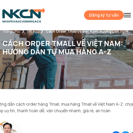
Đăng ký tư vấn
Trang Chủ
Tin Tức
Cách Order Tmall Về Việt Nam: Hướng Dẫn Tự Mua Hàng A-Z
CÁCH ORDER TMALL VỀ VIỆT NAM:
HƯỚNG DẪN TỰ MUA HÀNG A-Z
ng dẫn cách order hàng Tmall, mua hàng Tmall về Việt Nam A-Z: chọ
p uy tín, thanh toán dễ, vận chuyển nhanh, giá rẻ, an toàn