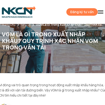
Đăng ký tư vấn
Trang Chủ
Tin Tức
VGM Là Gì Trong Xuất Nhập Khẩu? Quy Trình Xác Nhận VGM Trong Vận Tải
VGM LÀ GÌ TRONG XUẤT NHẬP
KHẨU? QUY TRÌNH XÁC NHẬN VGM
TRONG VẬN TẢI
 đóng vai trò quan trọng trong hoạt động xuất nhập khẩu hàng hóa,
t là đối với vận tải đường biển. Vậy VGM là gì trong xuất nhập khẩu? C
N tìm hiểu chi tiết tại đây nhé!