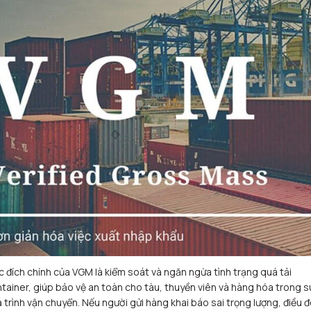
 đích chính của VGM là kiểm soát và ngăn ngừa tình trạng quá tải
tainer, giúp bảo vệ an toàn cho tàu, thuyền viên và hàng hóa trong s
 trình vận chuyển. Nếu người gửi hàng khai báo sai trọng lượng, điều 