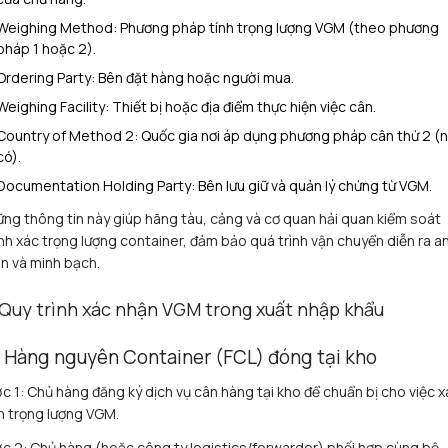
Weighing Method: Phương pháp tính trọng lượng VGM (theo phương
pháp 1 hoặc 2).
Ordering Party: Bên đặt hàng hoặc người mua.
Weighing Facility: Thiết bị hoặc địa điểm thực hiện việc cân.
Country of Method 2: Quốc gia nơi áp dụng phương pháp cân thứ 2 (
có).
Documentation Holding Party: Bên lưu giữ và quản lý chứng từ VGM.
ng thông tin này giúp hãng tàu, cảng và cơ quan hải quan kiểm soát
nh xác trọng lượng container, đảm bảo quá trình vận chuyển diễn ra a
n và minh bạch.
 Quy trình xác nhận VGM trong xuất nhập khẩu
1 Hàng nguyên Container (FCL) đóng tại kho
c 1: Chủ hàng đăng ký dịch vụ cân hàng tại kho để chuẩn bị cho việc x
h trọng lượng VGM.
c 2: Chủ hàng (hoặc công ty logistics/forwarder) phối hợp cùng bộ