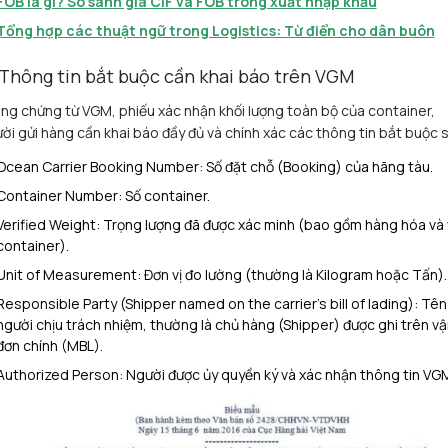
FOB là gì? So sánh giá CIF và FOB trong xuất nhập khẩu
Tổng hợp các thuật ngữ trong Logistics: Từ điển cho dân buôn
 Thông tin bắt buộc cần khai báo trên VGM
ng chứng từ VGM, phiếu xác nhận khối lượng toàn bộ của container,
ời gửi hàng cần khai báo đầy đủ và chính xác các thông tin bắt buộc 
Ocean Carrier Booking Number: Số đặt chỗ (Booking) của hãng tàu.
Container Number: Số container.
Verified Weight: Trọng lượng đã được xác minh (bao gồm hàng hóa và 
container).
Unit of Measurement: Đơn vị đo lường (thường là Kilogram hoặc Tấn).
Responsible Party (Shipper named on the carrier’s bill of lading): Tên
người chịu trách nhiệm, thường là chủ hàng (Shipper) được ghi trên vậ
đơn chính (MBL).
Authorized Person: Người được ủy quyền ký và xác nhận thông tin VG