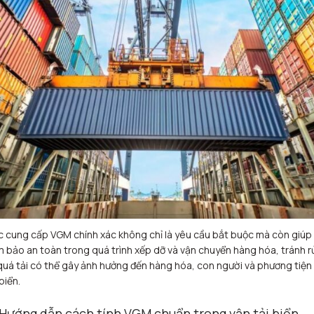
c cung cấp VGM chính xác không chỉ là yêu cầu bắt buộc mà còn giúp
 bảo an toàn trong quá trình xếp dỡ và vận chuyển hàng hóa, tránh rủ
quá tải có thể gây ảnh hưởng đến hàng hóa, con người và phương tiện
 biển.
 Hướng dẫn cách tính VGM chuẩn trong vận tải biển