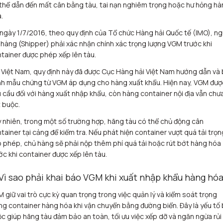
thể dẫn đến mất cân bằng tàu, tai nạn nghiêm trọng hoặc hư hỏng hà
.
ngày 1/7/2016, theo quy định của Tổ chức Hàng hải Quốc tế (IMO), ng
 hàng (Shipper) phải xác nhận chính xác trọng lượng VGM trước khi
tainer được phép xếp lên tàu.
 Việt Nam, quy định này đã được Cục Hàng hải Việt Nam hướng dẫn và
h mẫu chứng từ VGM áp dụng cho hàng xuất khẩu. Hiện nay, VGM đượ
 cầu đối với hàng xuất nhập khẩu, còn hàng container nội địa vẫn chư
 buộc.
 nhiên, trong một số trường hợp, hãng tàu có thể chủ động cân
tainer tại cảng để kiểm tra. Nếu phát hiện container vượt quá tải trọn
 phép, chủ hàng sẽ phải nộp thêm phí quá tải hoặc rút bớt hàng hóa
ớc khi container được xếp lên tàu.
 Vì sao phải khai báo VGM khi xuất nhập khẩu hàng hó
 giữ vai trò cực kỳ quan trọng trong việc quản lý và kiểm soát trọng
ng container hàng hóa khi vận chuyển bằng đường biển. Đây là yếu tố 
c giúp hãng tàu đảm bảo an toàn, tối ưu việc xếp dỡ và ngăn ngừa rủi