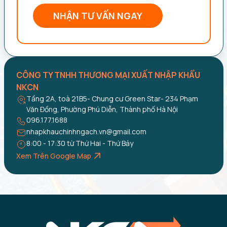
NHẬN TƯ VẤN NGAY
CÔNG TY TNHH THƯƠNG MẠI XUẤT NHẬP KHẨU
NKCN
Tầng 2A, toà 21B5- Chung cư Green Star- 234 Phạm
Văn Đồng, Phường Phú Diễn, Thành phố Hà Nội
096.177.1688
nhapkhauchinhngach.vn@gmail.com
8:00 - 17:30 từ Thứ Hai - Thứ Bảy
Xem Trên Google Map