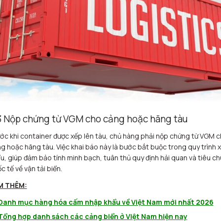
3 Nộp chứng từ VGM cho cảng hoặc hãng tàu
ớc khi container được xếp lên tàu, chủ hàng phải nộp chứng từ VGM 
g hoặc hãng tàu. Việc khai báo này là bước bắt buộc trong quy trình 
u, giúp đảm bảo tính minh bạch, tuân thủ quy định hải quan và tiêu c
c tế về vận tải biển.
M THÊM:
Danh mục hàng hóa cấm nhập khẩu về Việt Nam mới nhất 2026
Tổng hợp danh sách các cảng biển ở Việt Nam hiện nay