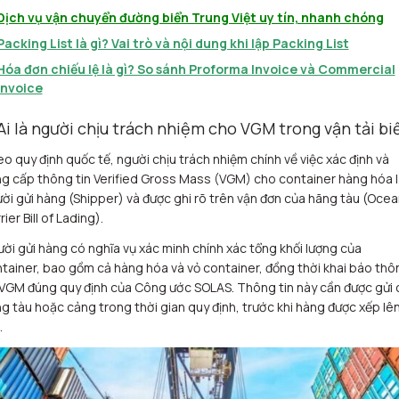
Dịch vụ vận chuyển đường biển Trung Việt uy tín, nhanh chóng
Packing List là gì? Vai trò và nội dung khi lập Packing List
Hóa đơn chiếu lệ là gì? So sánh Proforma Invoice và Commercial
Invoice
 Ai là người chịu trách nhiệm cho VGM trong vận tải bi
o quy định quốc tế, người chịu trách nhiệm chính về việc xác định và
g cấp thông tin Verified Gross Mass (VGM) cho container hàng hóa l
ời gửi hàng (Shipper) và được ghi rõ trên vận đơn của hãng tàu (Ocea
rier Bill of Lading).
ời gửi hàng có nghĩa vụ xác minh chính xác tổng khối lượng của
tainer, bao gồm cả hàng hóa và vỏ container, đồng thời khai báo thô
 VGM đúng quy định của Công ước SOLAS. Thông tin này cần được gửi
g tàu hoặc cảng trong thời gian quy định, trước khi hàng được xếp lê
.