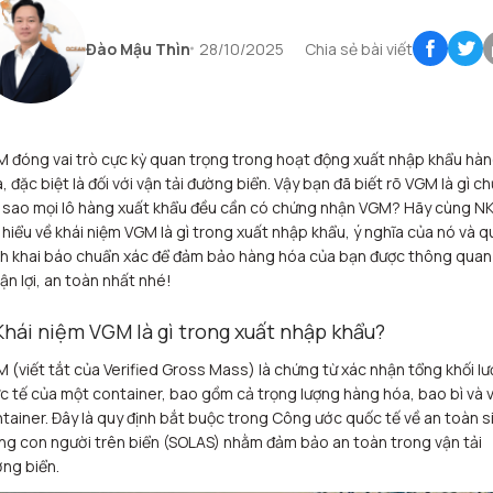
Đào Mậu Thìn
28/10/2025
Chia sẻ bài viết
 đóng vai trò cực kỳ quan trọng trong hoạt động xuất nhập khẩu hà
, đặc biệt là đối với vận tải đường biển. Vậy bạn đã biết rõ VGM là gì c
 sao mọi lô hàng xuất khẩu đều cần có chứng nhận VGM? Hãy cùng N
 hiểu về khái niệm VGM là gì trong xuất nhập khẩu, ý nghĩa của nó và q
nh khai báo chuẩn xác để đảm bảo hàng hóa của bạn được thông quan
ận lợi, an toàn nhất nhé!
 Khái niệm VGM là gì trong xuất nhập khẩu?
 (viết tắt của Verified Gross Mass) là chứng từ xác nhận tổng khối l
c tế của một container, bao gồm cả trọng lượng hàng hóa, bao bì và 
tainer. Đây là quy định bắt buộc trong Công ước quốc tế về an toàn s
g con người trên biển (SOLAS) nhằm đảm bảo an toàn trong vận tải
ng biển.