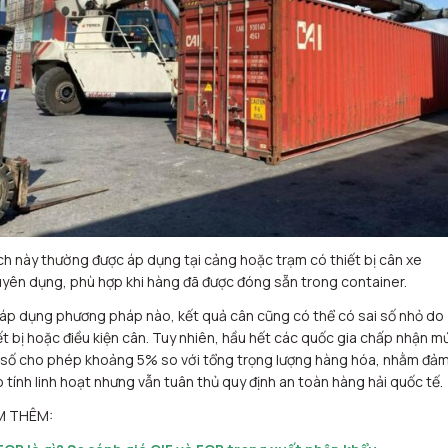
h này thường được áp dụng tại cảng hoặc trạm có thiết bị cân xe
yên dụng, phù hợp khi hàng đã được đóng sẵn trong container.
áp dụng phương pháp nào, kết quả cân cũng có thể có sai số nhỏ do
ết bị hoặc điều kiện cân. Tuy nhiên, hầu hết các quốc gia chấp nhận m
 số cho phép khoảng 5% so với tổng trọng lượng hàng hóa, nhằm đả
 tính linh hoạt nhưng vẫn tuân thủ quy định an toàn hàng hải quốc tế.
M THÊM: