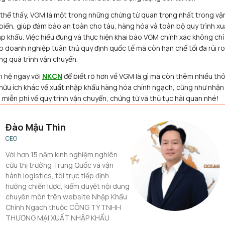
thể thấy, VGM là một trong những chứng từ quan trọng nhất trong vậ
 biển, giúp đảm bảo an toàn cho tàu, hàng hóa và toàn bộ quy trình xu
p khẩu. Việc hiểu đúng và thực hiện khai báo VGM chính xác không chỉ
p doanh nghiệp tuân thủ quy định quốc tế mà còn hạn chế tối đa rủi ro
ng quá trình vận chuyển.
n hệ ngay với
NKCN
để biết rõ hơn về VGM là gì mà còn thêm nhiều th
 hữu ích khác về xuất nhập khẩu hàng hóa chính ngạch, cũng như nhận
 miễn phí về quy trình vận chuyển, chứng từ và thủ tục hải quan nhé!
Đào Mậu Thìn
CEO
Với hơn 15 năm kinh nghiệm nghiên
cứu thị trường Trung Quốc và vận
hành logistics, tôi trực tiếp định
hướng chiến lược, kiểm duyệt nội dung
chuyên môn trên website Nhập Khẩu
Chính Ngạch thuộc CÔNG TY TNHH
THƯƠNG MẠI XUẤT NHẬP KHẨU