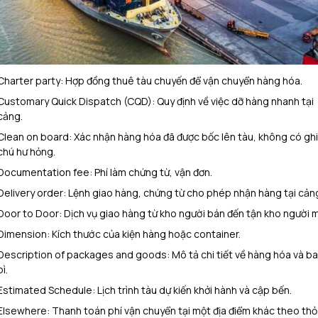
Charter party: Hợp đồng thuê tàu chuyến để vận chuyển hàng hóa.
Customary Quick Dispatch (CQD): Quy định về việc dỡ hàng nhanh tại
cảng.
Clean on board: Xác nhận hàng hóa đã được bốc lên tàu, không có ghi
chú hư hỏng.
Documentation fee: Phí làm chứng từ, vận đơn.
Delivery order: Lệnh giao hàng, chứng từ cho phép nhận hàng tại cản
Door to Door: Dịch vụ giao hàng từ kho người bán đến tận kho người 
Dimension: Kích thước của kiện hàng hoặc container.
Description of packages and goods: Mô tả chi tiết về hàng hóa và b
bì.
Estimated Schedule: Lịch trình tàu dự kiến khởi hành và cập bến.
Elsewhere: Thanh toán phí vận chuyển tại một địa điểm khác theo thỏ