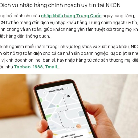
 Dịch vụ nhập hàng chính ngạch uy tín tại NKCN
ng bối cảnh nhu cầu
nhập khẩu hàng Trung Quốc
ngày càng tăng,
N tự hào mang đến dịch vụ nhập khẩu hàng Trung chính ngạch uy tín
nh chóng và an toàn, giúp khách hàng yên tâm tuyệt đối trong mọi k
đặt hàng đến thông quan.
 kinh nghiệm nhiều năm trong lĩnh vực logistics và xuất nhập khẩu, N
 kết hỗ trợ toàn diện cho cả cá nhân lẫn doanh nghiệp, đặc biệt là n
 vị kinh doanh online, bán sỉ, hay nhập hàng từ các sàn thương mại đi
lớn như
Taobao
,
1688
,
Tmall
…