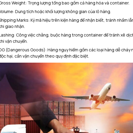
Gross Weight: Trọng lượng tổng bao gồm cả hàng hóa và container.
Volume: Dung tích hoặc khối lượng không gian của lô hàng.
Shipping Marks: Ký mã hiệu trên kiện hàng để nhận biết, tránh nhầm lẫ
khi giao nhận.
Lashing: Công việc chằng, buộc hàng trong container để tránh xê dịc
khi vận chuyển.
DG (Dangerous Goods): Hàng nguy hiểm gồm các loại hàng dễ cháy n
độc hại, cần vận chuyển theo quy định đặc biệt.