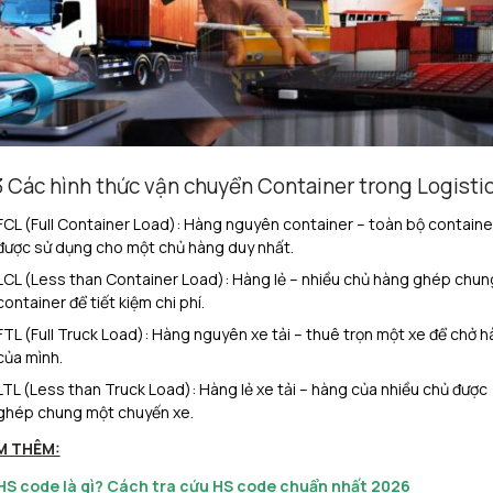
3 Các hình thức vận chuyển Container trong Logisti
FCL (Full Container Load): Hàng nguyên container – toàn bộ containe
được sử dụng cho một chủ hàng duy nhất.
LCL (Less than Container Load): Hàng lẻ – nhiều chủ hàng ghép chun
container để tiết kiệm chi phí.
FTL (Full Truck Load): Hàng nguyên xe tải – thuê trọn một xe để chở 
của mình.
LTL (Less than Truck Load): Hàng lẻ xe tải – hàng của nhiều chủ được
ghép chung một chuyến xe.
M THÊM:
HS code là gì? Cách tra cứu HS code chuẩn nhất 2026