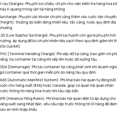
X-ray Charges: Phụ phí soi chiếu, chi phí cho việc kiểm tra hàng hóa b
máy X-quang trong vận tải hàng không.
Surcharge: Phụ phí các khoản chi phí cộng thêm vào cước vận chuyển
(freight), thường do biến động nhiên liệu, tắc cảng, hoặc quy định địa
phương.
LSS (Low Sulphur Surcharge): Phụ phí lưu huỳnh còn gọi là phụ phí môi
trường, áp dụng để bù chi phí nhiên liệu sạch theo quy định giảm khí th
SOx của IMO.
THC (Terminal Handling Charge): Phí xếp dỡ tại cảng, bao gồm chi ph
nâng, hạ container tại cảng khi xếp lên hoặc dỡ xuống tàu.
DEM (Demurrage): Phí lưu container tại cảng phát sinh khi doanh ngh
giữ container quá thời gian miễn phí do hãng tàu quy định.
AMS (Automatic Manifest System): Phí khai báo hải quan tự động bắt
buộc cho hàng xuất đi Mỹ hoặc Canada, giúp cơ quan hải quan nhận
trước thông tin hàng hóa trước khi tàu cập bến.
AFR (Advance Filing Rules): Phí khai báo hải quan điện tử áp dụng cho
hàng xuất sang Nhật Bản, yêu cầu nộp trước thông tin lô hàng để đảm
bảo an ninh nhập khẩu.