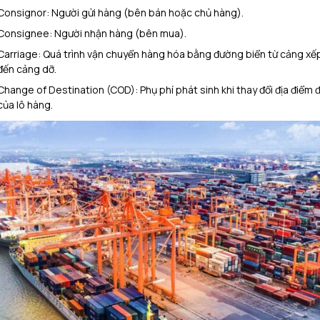
Consignor: Người gửi hàng (bên bán hoặc chủ hàng).
Consignee: Người nhận hàng (bên mua).
Carriage: Quá trình vận chuyển hàng hóa bằng đường biển từ cảng xế
đến cảng dỡ.
Change of Destination (COD): Phụ phí phát sinh khi thay đổi địa điểm 
của lô hàng.