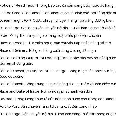
Notice of Readiness: Thông báo tàu đã sẵn sàng bốc hoặc dỡ hàng.
Named Cargo Container: Container được chỉ định chở loại hàng đặc bi
Ocean Freight (OF): Cước phí vận chuyển hàng hóa bằng đường biển.
On-carriage: Giai đoạn vận chuyển nội địa sau khi hàng được dỡ khỏi tà
Order Party: Bên ra lệnh giao hàng hoặc điều phối vận chuyển.
Place of Receipt: Địa điểm người vận chuyển tiếp nhận hàng để chở.
Place of Delivery: Nơi giao hàng cuối cùng cho người nhận.
Port of Loading / Airport of Loading: Cảng hoặc sân bay nơi hàng đượ
xếp lên phương tiện.
Port of Discharge / Airport of Discharge: Cảng hoặc sân bay nơi hàng
được dỡ xuống.
Port of Transit: Cảng trung gian mà hàng đi qua trước khi đến điểm cuố
Place and Date of Issue: Nơi và ngày phát hành vận đơn.
Payload: Trọng lượng thực tế của hàng hóa được chở trong container.
Port to Port: Vận chuyển hàng từ cảng xuất đến cảng nhập.
Pre-carriage: Vận chuyển nội địa từ kho đến cảng trước khi hàng được