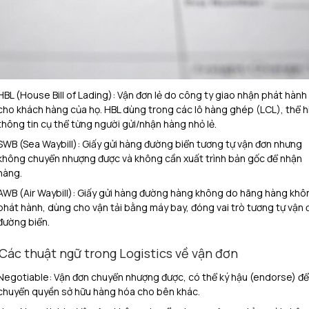
HBL (House Bill of Lading): Vận đơn lẻ do công ty giao nhận phát hành
cho khách hàng của họ. HBL dùng trong các lô hàng ghép (LCL), thể h
thông tin cụ thể từng người gửi/nhận hàng nhỏ lẻ.
SWB (Sea Waybill): Giấy gửi hàng đường biển tương tự vận đơn nhưng
không chuyển nhượng được và không cần xuất trình bản gốc để nhận
hàng.
AWB (Air Waybill): Giấy gửi hàng đường hàng không do hãng hàng khô
phát hành, dùng cho vận tải bằng máy bay, đóng vai trò tương tự vận 
đường biển.
 Các thuật ngữ trong Logistics về vận đơn
Negotiable: Vận đơn chuyển nhượng được, có thể ký hậu (endorse) để
chuyển quyền sở hữu hàng hóa cho bên khác.