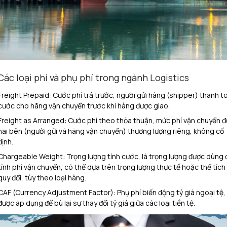
 Các loại phí và phụ phí trong ngành Logistics
Freight Prepaid: Cước phí trả trước, người gửi hàng (shipper) thanh t
cước cho hãng vận chuyển trước khi hàng được giao.
Freight as Arranged: Cước phí theo thỏa thuận, mức phí vận chuyển 
hai bên (người gửi và hãng vận chuyển) thương lượng riêng, không cố
định.
Chargeable Weight: Trọng lượng tính cước, là trọng lượng được dùng 
tính phí vận chuyển, có thể dựa trên trọng lượng thực tế hoặc thể tích
quy đổi, tùy theo loại hàng.
CAF (Currency Adjustment Factor): Phụ phí biến động tỷ giá ngoại tệ,
được áp dụng để bù lại sự thay đổi tỷ giá giữa các loại tiền tệ.