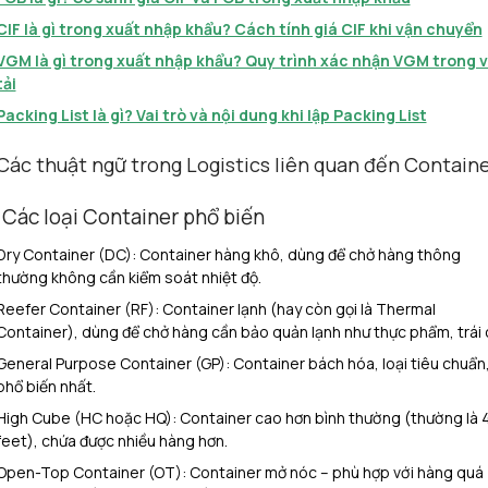
CIF là gì trong xuất nhập khẩu? Cách tính giá CIF khi vận chuyển
VGM là gì trong xuất nhập khẩu? Quy trình xác nhận VGM trong 
tải
Packing List là gì? Vai trò và nội dung khi lập Packing List
 Các thuật ngữ trong Logistics liên quan đến Contain
1 Các loại Container phổ biến
Dry Container (DC): Container hàng khô, dùng để chở hàng thông
thường không cần kiểm soát nhiệt độ.
Reefer Container (RF): Container lạnh (hay còn gọi là Thermal
Container), dùng để chở hàng cần bảo quản lạnh như thực phẩm, trái 
General Purpose Container (GP): Container bách hóa, loại tiêu chuẩn
phổ biến nhất.
High Cube (HC hoặc HQ): Container cao hơn bình thường (thường là 
feet), chứa được nhiều hàng hơn.
Open-Top Container (OT): Container mở nóc – phù hợp với hàng quá