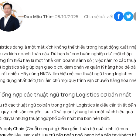
Đào Mậu Thìn
28/10/2025
Chia sẻ bài viết
istics đang là một mắt xích không thể thiếu trong hoạt động xuất nh
u và kinh doanh toàn cầu. Dù bạn là “con buôn nghiệp dư” mới chập
ng tìm hiểu hay là một “nhà kinh doanh sành sỏi”, việc nắm rõ các thuậ
 logistics sẽ giúp bạn giao dịch, đàm phán và quản lý hàng hóa dễ d
 rất nhiều.
Hãy cùng NKCN tìm hiểu về các thuật ngữ trong logistics
ng dụng nhất để tự tin làm chủ mọi quy trình vận chuyển hàng hóa nh
 Tổng hợp các thuật ngữ trong Logistics cơ bản nhất
u rõ các thuật ngữ cơ bản trong ngành Logistics là điều cần thiết để 
 quy trình vận chuyển, lưu trữ và quản lý hàng hóa một cách hiệu quả.
i đây là những thuật ngữ phổ biến nhất mà bạn nên biết:
Supply Chain (Chuỗi cung ứng): Bao gồm toàn bộ quá trình từ mua
nguyên liệu, sản xuất, lưu trữ đến phân phối hàng hóa đến tay khách h