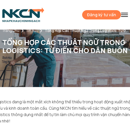
Đăng ký tư vấn
Trang Chủ
Tin Tức
Tổng Hợp Các Thuật Ngữ Trong Logistics: Từ Điển Cho Dân Buôn
TỔNG HỢP CÁC THUẬT NGỮ TRONG
LOGISTICS: TỪ ĐIỂN CHO DÂN BUÔN
istics đang là một mắt xích không thể thiếu trong hoạt động xuất nh
u và kinh doanh toàn cầu. Cùng NKCN tìm hiểu về các thuật ngữ tron
istics thông dụng nhất để tự tin làm chủ mọi quy trình vận chuyển hàn
 nhé!