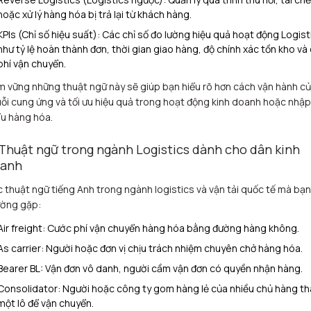
hoặc xử lý hàng hóa bị trả lại từ khách hàng.
KPIs (Chỉ số hiệu suất): Các chỉ số đo lường hiệu quả hoạt động Logist
như tỷ lệ hoàn thành đơn, thời gian giao hàng, độ chính xác tồn kho và 
phí vận chuyển.
 vững những thuật ngữ này sẽ giúp bạn hiểu rõ hơn cách vận hành c
ỗi cung ứng và tối ưu hiệu quả trong hoạt động kinh doanh hoặc nhập
u hàng hóa.
 Thuật ngữ trong ngành Logistics dành cho dân kinh
anh
 thuật ngữ tiếng Anh trong ngành logistics và vận tải quốc tế mà bạn
ờng gặp:
Air freight: Cước phí vận chuyển hàng hóa bằng đường hàng không.
As carrier: Người hoặc đơn vị chịu trách nhiệm chuyên chở hàng hóa.
Bearer BL: Vận đơn vô danh, người cầm vận đơn có quyền nhận hàng.
Consolidator: Người hoặc công ty gom hàng lẻ của nhiều chủ hàng t
một lô để vận chuyển.