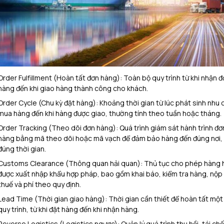
Order Fulfillment (Hoàn tất đơn hàng): Toàn bộ quy trình từ khi nhận đ
hàng đến khi giao hàng thành công cho khách.
Order Cycle (Chu kỳ đặt hàng): Khoảng thời gian từ lúc phát sinh nhu 
mua hàng đến khi hàng được giao, thường tính theo tuần hoặc tháng.
Order Tracking (Theo dõi đơn hàng): Quá trình giám sát hành trình đơ
hàng bằng mã theo dõi hoặc mã vạch để đảm bảo hàng đến đúng nơi,
đúng thời gian.
Customs Clearance (Thông quan hải quan): Thủ tục cho phép hàng 
được xuất nhập khẩu hợp pháp, bao gồm khai báo, kiểm tra hàng, nộp
thuế và phí theo quy định.
Lead Time (Thời gian giao hàng): Thời gian cần thiết để hoàn tất một
quy trình, từ khi đặt hàng đến khi nhận hàng.
Reverse Logistics (Logistics ngược): Quản lý quá trình thu hồi, tái chế