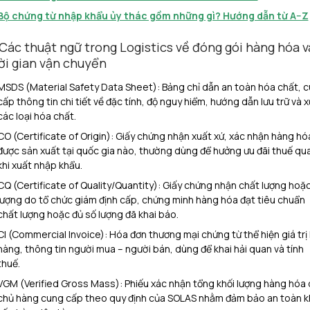
Bộ chứng từ nhập khẩu ủy thác gồm những gì? Hướng dẫn từ A–Z
 Các thuật ngữ trong Logistics về đóng gói hàng hóa v
ời gian vận chuyển
MSDS (Material Safety Data Sheet): Bảng chỉ dẫn an toàn hóa chất, 
cấp thông tin chi tiết về đặc tính, độ nguy hiểm, hướng dẫn lưu trữ và xử
các loại hóa chất.
CO (Certificate of Origin): Giấy chứng nhận xuất xứ, xác nhận hàng hó
được sản xuất tại quốc gia nào, thường dùng để hưởng ưu đãi thuế qu
khi xuất nhập khẩu.
CQ (Certificate of Quality/Quantity): Giấy chứng nhận chất lượng hoặ
lượng do tổ chức giám định cấp, chứng minh hàng hóa đạt tiêu chuẩn
chất lượng hoặc đủ số lượng đã khai báo.
CI (Commercial Invoice): Hóa đơn thương mại chứng từ thể hiện giá trị 
hàng, thông tin người mua – người bán, dùng để khai hải quan và tính
thuế.
VGM (Verified Gross Mass): Phiếu xác nhận tổng khối lượng hàng hóa
chủ hàng cung cấp theo quy định của SOLAS nhằm đảm bảo an toàn k