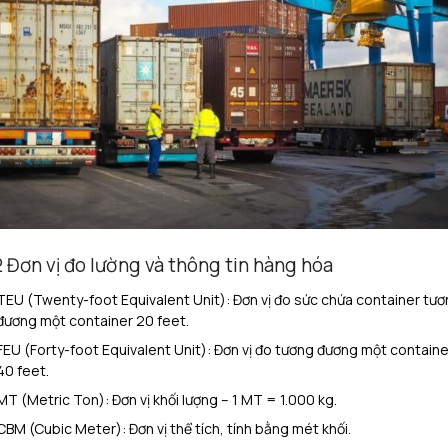
2 Đơn vị đo lường và thông tin hàng hóa
TEU (Twenty-foot Equivalent Unit): Đơn vị đo sức chứa container tươ
đương một container 20 feet.
FEU (Forty-foot Equivalent Unit): Đơn vị đo tương đương một containe
40 feet.
MT (Metric Ton): Đơn vị khối lượng – 1 MT = 1.000 kg.
CBM (Cubic Meter): Đơn vị thể tích, tính bằng mét khối.