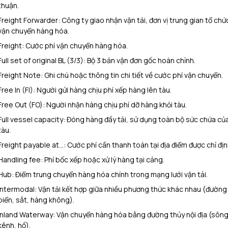
thuận.
Freight Forwarder: Công ty giao nhận vận tải, đơn vị trung gian tổ chứ
vận chuyển hàng hóa.
Freight: Cước phí vận chuyển hàng hóa.
Full set of original BL (3/3): Bộ 3 bản vận đơn gốc hoàn chỉnh.
Freight Note: Ghi chú hoặc thông tin chi tiết về cước phí vận chuyển.
Free In (FI): Người gửi hàng chịu phí xếp hàng lên tàu.
Free Out (FO): Người nhận hàng chịu phí dỡ hàng khỏi tàu.
Full vessel capacity: Đóng hàng đầy tải, sử dụng toàn bộ sức chứa củ
tàu.
Freight payable at…: Cước phí cần thanh toán tại địa điểm được chỉ địn
Handling fee: Phí bốc xếp hoặc xử lý hàng tại cảng.
Hub: Điểm trung chuyển hàng hóa chính trong mạng lưới vận tải.
Intermodal: Vận tải kết hợp giữa nhiều phương thức khác nhau (đường
biển, sắt, hàng không).
Inland Waterway: Vận chuyển hàng hóa bằng đường thủy nội địa (sông
kênh, hồ).