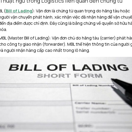
 Thuật ngữ trong Logistics liên quan đến chứng từ
BL (
Bill of Lading
): Vận đơn là chứng từ quan trọng do hãng tàu hoặc
người vận chuyển phát hành, xác nhận việc đã nhận hàng để vận chuy
đến địa điểm được chỉ định. Đây cũng là bằng chứng về quyền sở hữu h
hóa.
MBL (Master Bill of Lading): Vận đơn chủ do hãng tàu (carrier) phát h
cho công ty giao nhận (forwarder). MBL thể hiện thông tin của người 
và người nhận hàng cấp cao nhất trong lô hàng.