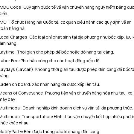
IMDG Code: Quy định quốc tế về vận chuyển hàng nguy hiểm bằng đư
biển.
IMO: Tổ chức Hàng hải Quốc tế, cơ quan điều hành các quy định về an
toàn hàng hải.
Local Charges: Các loại phí phát sinh tại địa phương như bốc xếp, lưu 
làm hàng.
Laytime: Thời gian cho phép để bốc hoặc dỡ hàng tại cảng.
Labor Fee: Phí nhân công cho các hoạt động xếp dỡ.
Laydays (Laycan): Khoảng thời gian tàu được phép đến cảng để bốc/
hàng.
Laden on board: Xác nhận hàng đã được xếp lên tàu.
Means of Conveyance: Phương tiện vận chuyển hàng hóa như tàu, xe,
máy bay.
Multimodal: Doanh nghiệp kinh doanh dịch vụ vận tải đa phương thức.
Multimodal Transportation: Hình thức vận chuyển kết hợp nhiều phươ
thức khác nhau.
Notify Party: Bên được thông báo khi hàng đến cảng.