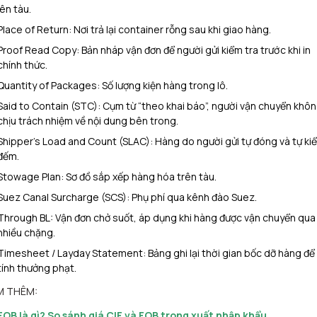
lên tàu.
Place of Return: Nơi trả lại container rỗng sau khi giao hàng.
Proof Read Copy: Bản nháp vận đơn để người gửi kiểm tra trước khi in
chính thức.
Quantity of Packages: Số lượng kiện hàng trong lô.
Said to Contain (STC): Cụm từ “theo khai báo”, người vận chuyển khô
chịu trách nhiệm về nội dung bên trong.
Shipper’s Load and Count (SLAC): Hàng do người gửi tự đóng và tự ki
đếm.
Stowage Plan: Sơ đồ sắp xếp hàng hóa trên tàu.
Suez Canal Surcharge (SCS): Phụ phí qua kênh đào Suez.
Through BL: Vận đơn chở suốt, áp dụng khi hàng được vận chuyển qua
nhiều chặng.
Timesheet / Layday Statement: Bảng ghi lại thời gian bốc dỡ hàng để
tính thưởng phạt.
M THÊM:
FOB là gì? So sánh giá CIF và FOB trong xuất nhập khẩu