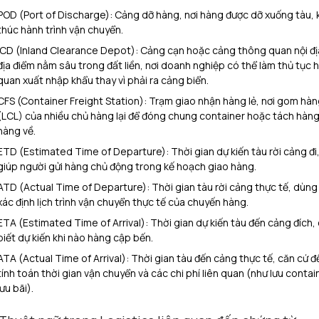
POD (Port of Discharge): Cảng dỡ hàng, nơi hàng được dỡ xuống tàu, 
thúc hành trình vận chuyển.
ICD (Inland Clearance Depot): Cảng cạn hoặc cảng thông quan nội địa
địa điểm nằm sâu trong đất liền, nơi doanh nghiệp có thể làm thủ tục h
quan xuất nhập khẩu thay vì phải ra cảng biển.
CFS (Container Freight Station): Trạm giao nhận hàng lẻ, nơi gom hàn
(LCL) của nhiều chủ hàng lại để đóng chung container hoặc tách hàng
hàng về.
ETD (Estimated Time of Departure): Thời gian dự kiến tàu rời cảng đi
giúp người gửi hàng chủ động trong kế hoạch giao hàng.
ATD (Actual Time of Departure): Thời gian tàu rời cảng thực tế, dùng
xác định lịch trình vận chuyển thực tế của chuyến hàng.
ETA (Estimated Time of Arrival): Thời gian dự kiến tàu đến cảng đích,
biết dự kiến khi nào hàng cập bến.
ATA (Actual Time of Arrival): Thời gian tàu đến cảng thực tế, căn cứ đ
tính toán thời gian vận chuyển và các chi phí liên quan (như lưu contai
lưu bãi).