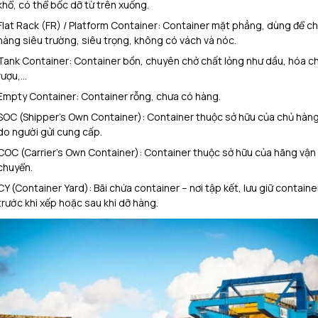
khổ, có thể bốc dỡ từ trên xuống.
Flat Rack (FR) / Platform Container: Container mặt phẳng, dùng để c
hàng siêu trường, siêu trọng, không có vách và nóc.
Tank Container: Container bồn, chuyên chở chất lỏng như dầu, hóa ch
rượu,…
Empty Container: Container rỗng, chưa có hàng.
SOC (Shipper’s Own Container): Container thuộc sở hữu của chủ hàng
do người gửi cung cấp.
COC (Carrier’s Own Container): Container thuộc sở hữu của hãng vận
chuyển.
CY (Container Yard): Bãi chứa container – nơi tập kết, lưu giữ containe
trước khi xếp hoặc sau khi dỡ hàng.