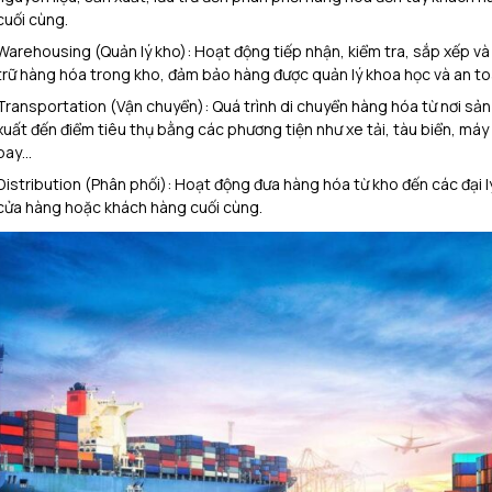
cuối cùng.
Warehousing (Quản lý kho): Hoạt động tiếp nhận, kiểm tra, sắp xếp và 
trữ hàng hóa trong kho, đảm bảo hàng được quản lý khoa học và an to
Transportation (Vận chuyển): Quá trình di chuyển hàng hóa từ nơi sản
xuất đến điểm tiêu thụ bằng các phương tiện như xe tải, tàu biển, máy
bay…
Distribution (Phân phối): Hoạt động đưa hàng hóa từ kho đến các đại l
cửa hàng hoặc khách hàng cuối cùng.