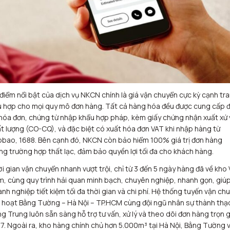
điểm nổi bật của dịch vụ NKCN chính là giá vận chuyển cực kỳ cạnh tra
 hợp cho mọi quy mô đơn hàng. Tất cả hàng hóa đều được cung cấp 
hóa đơn, chứng từ nhập khẩu hợp pháp, kèm giấy chứng nhận xuất xứ 
t lượng (CO-CQ), và đặc biệt có xuất hóa đơn VAT khi nhập hàng từ
bao, 1688. Bên cạnh đó, NKCN còn bảo hiểm 100% giá trị đơn hàng
ng trường hợp thất lạc, đảm bảo quyền lợi tối đa cho khách hàng.
i gian vận chuyển nhanh vượt trội, chỉ từ 3 đến 5 ngày hàng đã về kho 
, cùng quy trình hải quan minh bạch, chuyên nghiệp, nhanh gọn, giú
nh nghiệp tiết kiệm tối đa thời gian và chi phí. Hệ thống tuyến vận ch
h hoạt Bằng Tường – Hà Nội – TP.HCM cùng đội ngũ nhân sự thành thạ
ng Trung luôn sẵn sàng hỗ trợ tư vấn, xử lý và theo dõi đơn hàng trọn g
7. Ngoài ra, kho hàng chính chủ hơn 5.000m³ tại Hà Nội, Bằng Tường 