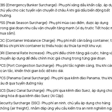
EBS (Emergency Bunker Surcharge): Phụ phí xăng dầu khẩn cấp, áp d
chủ yếu cho các tuyến vận chuyển ở châu Á khi giá dầu biến động bất
thường.
PSS (Peak Season Surcharge): Phụ phí mùa cao điểm, được áp dụng
trong giai đoạn nhu cầu vận chuyển tăng mạnh (ví dụ trước Tết hoặc
mua sắm).
CIC (Container Imbalance Charge): Phụ phí mất cân bằng container, 
để bù chi phí khi container bị thiếu hoặc dư thừa tại một khu vực.
GRI (General Rate Increase): Phụ phí điều chỉnh tăng giá cước, hãng v
chuyển áp dụng để điều chỉnh mức giá chung trong từng giai đoạn.
PCS (Port Congestion Surcharge): Phụ phí tắc nghẽn cảng, thu khi cả
bị ùn tắc, khiến thời gian bốc dỡ kéo dài.
PCS (Panama Canal Surcharge): Phụ phí qua kênh đào Panama, thu kh
tàu đi qua tuyến đường này.
SCS (Suez Canal Surcharge): Phụ phí qua kênh đào Suez, áp dụng ch
hàng hóa đi qua kênh đào Suez (Ai Cập).
Security Surcharge (SSC): Phụ phí an ninh, chủ yếu áp dụng cho hàng
không (air freight), nhằm đáp ứng yêu cầu kiểm tra an ninh nghiêm ng