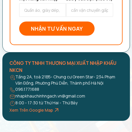
NHẬN TƯ VẤN NGAY
CÔNG TY TNHH THƯƠNG MẠI XUẤT NHẬP KHẨU
NKCN
Tầng 2A, toà 21B5- Chung cư Green Star- 234 Phạm
Văn Đồng, Phường Phú Diễn, Thành phố Hà Nội
096.177.1688
nhapkhauchinhngach.vn@gmail.com
8:00 - 17:30 từ Thứ Hai - Thứ Bảy
Xem Trên Google Map