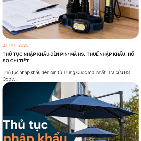
23 Th7 - 2026
THỦ TỤC NHẬP KHẨU ĐÈN PIN: MÃ HS, THUẾ NHẬP KHẨU, HỒ
SƠ CHI TIẾT
Thủ tục nhập khẩu đèn pin từ Trung Quốc mới nhất. Tra cứu HS
Code,…