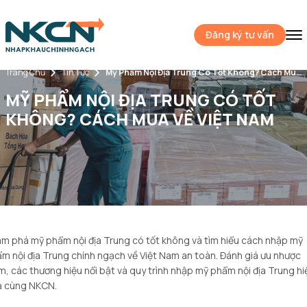
Đăng ký tư vấn
Trang Chủ
Tin Tức
Mỹ Phẩm Nội Địa Trung Có Tốt Không? Cách Mua Về Việt Nam
MỸ PHẨM NỘI ĐỊA TRUNG CÓ TỐT
KHÔNG? CÁCH MUA VỀ VIỆT NAM
m phá mỹ phẩm nội địa Trung có tốt không và tìm hiểu cách nhập mỹ
m nội địa Trung chính ngạch về Việt Nam an toàn. Đánh giá ưu nhược
m, các thương hiệu nổi bật và quy trình nhập mỹ phẩm nội địa Trung hi
 cùng NKCN.