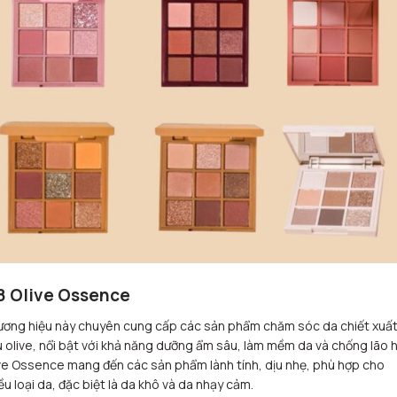
8 Olive Ossence
ơng hiệu này chuyên cung cấp các sản phẩm chăm sóc da chiết xuất
 olive, nổi bật với khả năng dưỡng ẩm sâu, làm mềm da và chống lão 
ve Ossence mang đến các sản phẩm lành tính, dịu nhẹ, phù hợp cho
ều loại da, đặc biệt là da khô và da nhạy cảm.