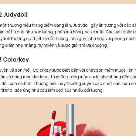
2 Judydoll
một thương hiệu trang điểm đang lên, Judydoll gây ấn tượng với các s
m bắt trend như son bóng, phấn má hồng, và kẻ mắt. Các sản phẩm 
ydoll thường có thiết kế dễ thương, nhỏ gọn, phù hợp với phong cách
ng điểm nhẹ nhàng, tự nhiên và được giới trẻ ưa chuộng.
3 Colorkey
yên về son môi, Colorkey được biết đến với chất son mềm mượt, lên
ẩn và bảng màu đa dạng, từ những tông màu nude nhẹ nhàng đến cá
 đỏ, cam cá tính. Thương hiệu này thường xuyên cập nhật các màu s
 trend, đáp ứng nhu cầu làm đẹp của nhiều đối tượng.