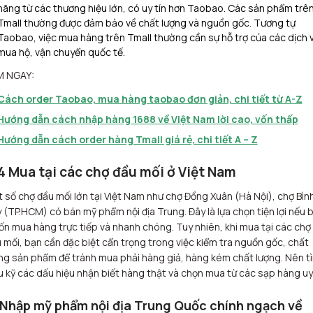
hãng từ các thương hiệu lớn, có uy tín hơn Taobao. Các sản phẩm trê
Tmall thường được đảm bảo về chất lượng và nguồn gốc. Tương tự
Taobao, việc mua hàng trên Tmall thường cần sự hỗ trợ của các dịch 
mua hộ, vận chuyển quốc tế.
M NGAY:
Cách order Taobao, mua hàng taobao đơn giản, chi tiết từ A-Z
Hướng dẫn cách nhập hàng 1688 về Việt Nam lời cao, vốn thấp
Hướng dẫn cách order hàng Tmall giá rẻ, chi tiết A – Z
4 Mua tại các chợ đầu mối ở Việt Nam
 số chợ đầu mối lớn tại Việt Nam như chợ Đồng Xuân (Hà Nội), chợ Bìn
 (TP.HCM) có bán mỹ phẩm nội địa Trung. Đây là lựa chọn tiện lợi nếu 
n mua hàng trực tiếp và nhanh chóng. Tuy nhiên, khi mua tại các chợ
 mối, bạn cần đặc biệt cẩn trọng trong việc kiểm tra nguồn gốc, chất
ng sản phẩm để tránh mua phải hàng giả, hàng kém chất lượng. Nên t
u kỹ các dấu hiệu nhận biết hàng thật và chọn mua từ các sạp hàng uy 
 Nhập mỹ phẩm nội địa Trung Quốc chính ngạch về