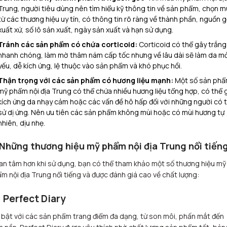
Trung, người tiêu dùng nên tìm hiểu kỹ thông tin về sản phẩm, chọn 
từ các thương hiệu uy tín, có thông tin rõ ràng về thành phần, nguồn 
xuất xứ, số lô sản xuất, ngày sản xuất và hạn sử dụng.
Tránh các sản phẩm có chứa corticoid:
Corticoid có thể gây trắng
nhanh chóng, làm mờ thâm nám cấp tốc nhưng về lâu dài sẽ làm da m
yếu, dễ kích ứng, lệ thuộc vào sản phẩm và khó phục hồi.
Thận trọng với các sản phẩm có hương liệu mạnh:
Một số sản ph
mỹ phẩm nội địa Trung có thể chứa nhiều hương liệu tổng hợp, có thể 
kích ứng da nhạy cảm hoặc các vấn đề hô hấp đối với những người có t
sử dị ứng. Nên ưu tiên các sản phẩm không mùi hoặc có mùi hương tự
nhiên, dịu nhẹ.
 Những thương hiệu mỹ phẩm nội địa Trung nổi tiến
an tâm hơn khi sử dụng, bạn có thể tham khảo một số thương hiệu mỹ
m nội địa Trung nổi tiếng và được đánh giá cao về chất lượng:
1 Perfect Diary
 bật với các sản phẩm trang điểm đa dạng, từ son môi, phấn mắt đến