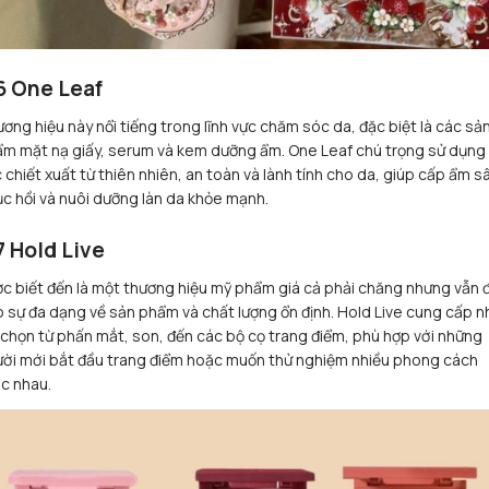
6 One Leaf
ơng hiệu này nổi tiếng trong lĩnh vực chăm sóc da, đặc biệt là các sả
m mặt nạ giấy, serum và kem dưỡng ẩm. One Leaf chú trọng sử dụng
 chiết xuất từ thiên nhiên, an toàn và lành tính cho da, giúp cấp ẩm s
c hồi và nuôi dưỡng làn da khỏe mạnh.
7 Hold Live
c biết đến là một thương hiệu mỹ phẩm giá cả phải chăng nhưng vẫn
 sự đa dạng về sản phẩm và chất lượng ổn định. Hold Live cung cấp n
 chọn từ phấn mắt, son, đến các bộ cọ trang điểm, phù hợp với những
ời mới bắt đầu trang điểm hoặc muốn thử nghiệm nhiều phong cách
c nhau.