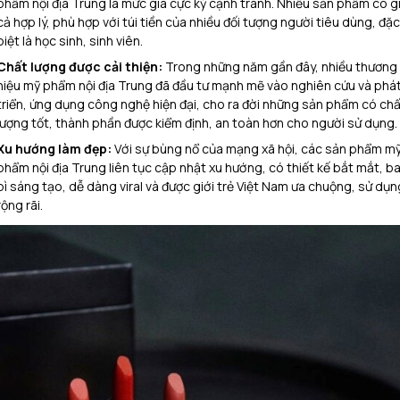
phẩm nội địa Trung là mức giá cực kỳ cạnh tranh. Nhiều sản phẩm có g
cả hợp lý, phù hợp với túi tiền của nhiều đối tượng người tiêu dùng, đặc
biệt là học sinh, sinh viên.
Chất lượng được cải thiện:
Trong những năm gần đây, nhiều thương
hiệu mỹ phẩm nội địa Trung đã đầu tư mạnh mẽ vào nghiên cứu và phá
triển, ứng dụng công nghệ hiện đại, cho ra đời những sản phẩm có chấ
lượng tốt, thành phần được kiểm định, an toàn hơn cho người sử dụng.
Xu hướng làm đẹp:
Với sự bùng nổ của mạng xã hội, các sản phẩm m
phẩm nội địa Trung liên tục cập nhật xu hướng, có thiết kế bắt mắt, b
bì sáng tạo, dễ dàng viral và được giới trẻ Việt Nam ưa chuộng, sử dụn
rộng rãi.