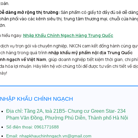
toán.
Dễ dàng mở rộng thị trường:
Sản phẩm có giấy tờ đầy đủ sẽ dễ dàn
phân phối vào các kênh siêu thị, trung tâm thương mại, chuỗi cửa hàn
lớn.
 hiểu ngay:
Nhập Khẩu Chính Ngạch Hàng Trung Quốc
 dịch vụ trọn gói và chuyên nghiệp, NKCN cam kết đồng hành cùng qu
ch hàng trong quá trình
nhập khẩu mỹ phẩm nội địa Trung Quốc
nh ngạch về Việt Nam
, giúp doanh nghiệp tiết kiệm thời gian, chi phí
 đa hóa lợi nhuận. Hãy liên hệ với chúng tôi để được tư vấn chi tiết về dị
này!
NHẬP KHẨU CHÍNH NGẠCH
Địa chỉ:
Tầng 2A, toà 21B5- Chung cư Green Star- 234
Phạm Văn Đồng, Phường Phú Diễn, Thành phố Hà Nội
Số điện thoại: 0961771688
Email: nhapkhauchinhngach.vn@gmail.com