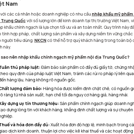
ệt Nam
 với các cá nhân hoặc doanh nghiệp có nhu cầu
nhập khẩu mỹ phẩm 
a Trung Quốc
với số lượng lớn để kinh doanh tại thị trường Việt Nam, v
p khẩu chính ngạch là lựa chọn tối ưu và an toàn nhất. Quy trình này 
 tính hợp pháp, chất lượng sản phẩm và xây dựng niềm tin vững chắc
 người tiêu dùng.
NKCN
có thể hỗ trợ quý khách hàng trong toàn bộ 
nh này.
 sao nên nhập khẩu chính ngạch mỹ phẩm nội địa Trung Quốc?
Tuân thủ pháp luật:
Đảm bảo sản phẩm có đầy đủ giấy tờ, chứng nh
theo quy định của pháp luật Việt Nam, tránh các rủi ro pháp lý liên qu
đến hàng lậu, hàng không rõ nguồn gốc.
Chất lượng đảm bảo:
Hàng hóa được kiểm định chặt chẽ, có nguồn g
rõ ràng từ nhà sản xuất, hạn chế tối đa nguy cơ hàng giả, hàng nhái.
Xây dựng uy tín thương hiệu:
Sản phẩm chính ngạch giúp doanh ng
tạo dựng lòng tin với khách hàng, khẳng định chất lượng và sự chuyên
nghiệp.
Thuế và hóa đơn đầy đủ:
Xuất hóa đơn đỏ hợp lệ, minh bạch trong c
giao dịch kinh doanh, thuận lợi cho việc kê khai thuế và các hoạt động