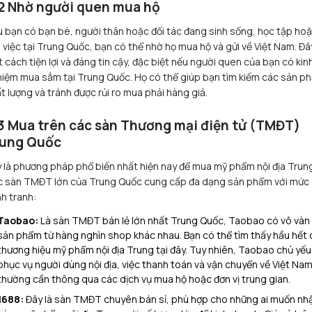
2 Nhờ người quen mua hộ
 bạn có bạn bè, người thân hoặc đối tác đang sinh sống, học tập ho
 việc tại Trung Quốc, bạn có thể nhờ họ mua hộ và gửi về Việt Nam. Đây
 cách tiện lợi và đáng tin cậy, đặc biệt nếu người quen của bạn có kin
iệm mua sắm tại Trung Quốc. Họ có thể giúp bạn tìm kiếm các sản p
t lượng và tránh được rủi ro mua phải hàng giả.
3 Mua trên các sàn Thương mại điện tử (TMĐT)
ung Quốc
 là phương pháp phổ biến nhất hiện nay để mua mỹ phẩm nội địa Trung
 sàn TMĐT lớn của Trung Quốc cung cấp đa dạng sản phẩm với mức 
h tranh:
Taobao:
Là sàn TMĐT bán lẻ lớn nhất Trung Quốc, Taobao có vô vàn
sản phẩm từ hàng nghìn shop khác nhau. Bạn có thể tìm thấy hầu hết 
thương hiệu mỹ phẩm nội địa Trung tại đây. Tuy nhiên, Taobao chủ yếu
phục vụ người dùng nội địa, việc thanh toán và vận chuyển về Việt Na
thường cần thông qua các dịch vụ mua hộ hoặc đơn vị trung gian.
1688:
Đây là sàn TMĐT chuyên bán sỉ, phù hợp cho những ai muốn nh