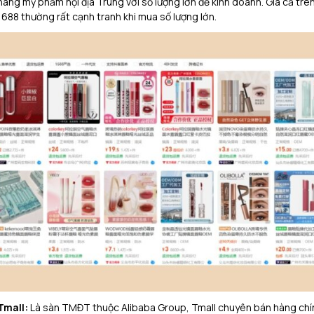
hàng mỹ phẩm nội địa Trung với số lượng lớn để kinh doanh. Giá cả trê
1688 thường rất cạnh tranh khi mua số lượng lớn.
Tmall:
Là sàn TMĐT thuộc Alibaba Group, Tmall chuyên bán hàng chí