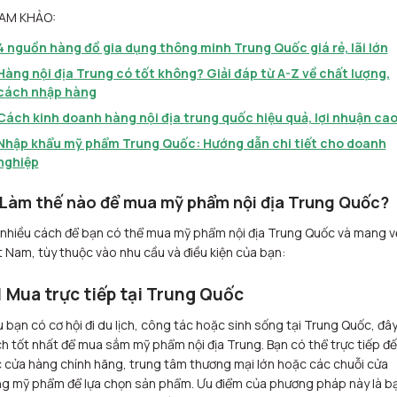
AM KHẢO:
4 nguồn hàng đồ gia dụng thông minh Trung Quốc giá rẻ, lãi lớn
Hàng nội địa Trung có tốt không? Giải đáp từ A-Z về chất lượng,
cách nhập hàng
Cách kinh doanh hàng nội địa trung quốc hiệu quả, lợi nhuận ca
Nhập khẩu mỹ phẩm Trung Quốc: Hướng dẫn chi tiết cho doanh
nghiệp
 Làm thế nào để mua mỹ phẩm nội địa Trung Quốc?
nhiều cách để bạn có thể mua mỹ phẩm nội địa Trung Quốc và mang v
t Nam, tùy thuộc vào nhu cầu và điều kiện của bạn:
1 Mua trực tiếp tại Trung Quốc
 bạn có cơ hội đi du lịch, công tác hoặc sinh sống tại Trung Quốc, đây
h tốt nhất để mua sắm mỹ phẩm nội địa Trung. Bạn có thể trực tiếp đ
 cửa hàng chính hãng, trung tâm thương mại lớn hoặc các chuỗi cửa
g mỹ phẩm để lựa chọn sản phẩm. Ưu điểm của phương pháp này là b