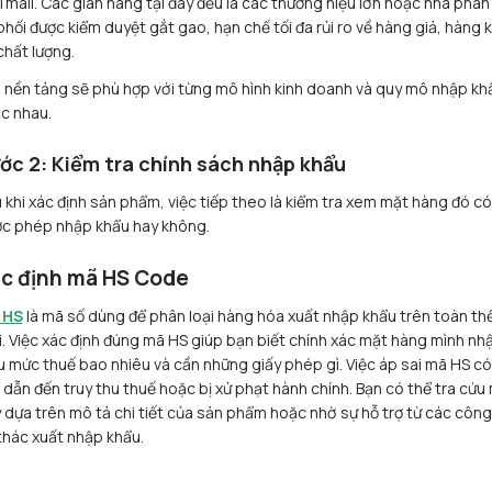
Tmall. Các gian hàng tại đây đều là các thương hiệu lớn hoặc nhà phân
phối được kiểm duyệt gắt gao, hạn chế tối đa rủi ro về hàng giả, hàng
chất lượng.
 nền tảng sẽ phù hợp với từng mô hình kinh doanh và quy mô nhập kh
c nhau.
ớc 2: Kiểm tra chính sách nhập khẩu
 khi xác định sản phẩm, việc tiếp theo là kiểm tra xem mặt hàng đó có
c phép nhập khẩu hay không.
c định mã HS Code
 HS
là mã số dùng để phân loại hàng hóa xuất nhập khẩu trên toàn th
i. Việc xác định đúng mã HS giúp bạn biết chính xác mặt hàng mình nh
u mức thuế bao nhiêu và cần những giấy phép gì. Việc áp sai mã HS có
 dẫn đến truy thu thuế hoặc bị xử phạt hành chính. Bạn có thể tra cứu
 dựa trên mô tả chi tiết của sản phẩm hoặc nhờ sự hỗ trợ từ các công
thác xuất nhập khẩu.