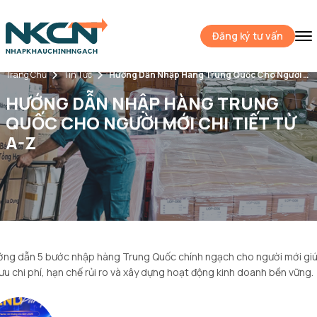
Đăng ký tư vấn
Trang Chủ
Tin Tức
Hướng Dẫn Nhập Hàng Trung Quốc Cho Người Mới Chi Tiết Từ A-Z
HƯỚNG DẪN NHẬP HÀNG TRUNG
QUỐC CHO NGƯỜI MỚI CHI TIẾT TỪ
A-Z
ng dẫn 5 bước nhập hàng Trung Quốc chính ngạch cho người mới gi
 ưu chi phí, hạn chế rủi ro và xây dựng hoạt động kinh doanh bền vững.