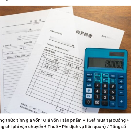
g thức tính giá vốn: Giá vốn 1 sản phẩm = (Giá mua tại xưởng +
g chi phí vận chuyển + Thuế + Phí dịch vụ liên quan) / Tổng số