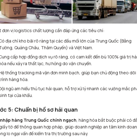
 đơn vị logistics chất lượng cần đáp ứng các tiêu chí:
Có địa chỉ kho bãi rõ ràng tại các đầu mối lớn của Trung Quốc (Bằng
Tường, Quảng Châu, Thâm Quyến) và Việt Nam.
Cung cấp hợp đồng dịch vụ rõ ràng, có cam kết đền bù 100% giá trị h
hóa nếu xảy ra thất lạc, hư hỏng do vận chuyển.
Hệ thống tracking mã vận đơn minh bạch, giúp bạn chủ động theo dõi 
trình hàng hóa.
Đội ngũ am hiểu thủ tục hải quan, hỗ trợ xử lý nhanh các vướng mắc ph
sinh tại cửa khẩu.
ớc 5: Chuẩn bị hồ sơ hải quan
nhập hàng Trung Quốc chính ngạch
, hàng hóa bắt buộc phải có đ
giấy tờ để thông quan hợp pháp, giúp doanh nghiệp an tâm kinh doan
ng lo ngại vấn đề kiểm tra thị trường sau này.