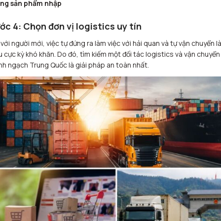
ợng sản phẩm nhập
ớc 4: Chọn đơn vị logistics uy tín
 với người mới, việc tự đứng ra làm việc với hải quan và tự vận chuyển l
u cực kỳ khó khăn. Do đó, tìm kiếm một đối tác logistics và vận chuyển
nh ngạch Trung Quốc là giải pháp an toàn nhất.