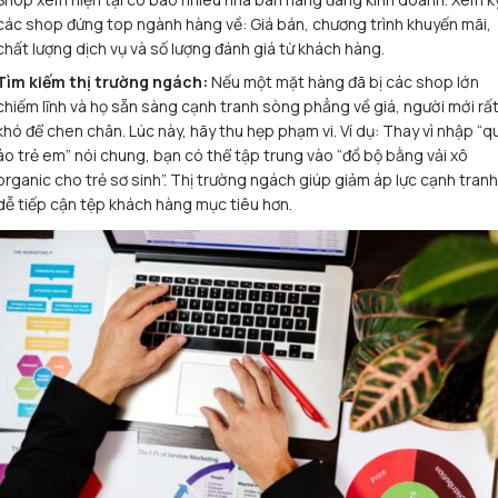
các shop đứng top ngành hàng về: Giá bán, chương trình khuyến mãi,
chất lượng dịch vụ và số lượng đánh giá từ khách hàng.
Tìm kiếm thị trường ngách:
Nếu một mặt hàng đã bị các shop lớn
chiếm lĩnh và họ sẵn sàng cạnh tranh sòng phẳng về giá, người mới rấ
khó để chen chân. Lúc này, hãy thu hẹp phạm vi. Ví dụ: Thay vì nhập “q
áo trẻ em” nói chung, bạn có thể tập trung vào “đồ bộ bằng vải xô
organic cho trẻ sơ sinh”. Thị trường ngách giúp giảm áp lực cạnh tranh
dễ tiếp cận tệp khách hàng mục tiêu hơn.