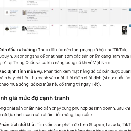
Đón đầu xu hướng:
Theo dõi các nền tảng mạng xã hội như TikTok,
Douyin, Xiaohongshu để phát hiện sớm các sản phẩm đang “làm mưa 
gió” tại Trung Quốc và có khả năng bùng nổ khi về Việt Nam.
Xác định tính mùa vụ:
Phân tích xem mặt hàng đó có bán được quan
năm hay chỉ tiêu thụ mạnh vào một thời điểm nhất định (ví dụ: quần áo
phao mùa đông, đồ bơi mùa hè, đồ trang trí ngày Tết).
nh giá mức độ cạnh tranh
ng phải sản phẩm nào bán chạy cũng phù hợp để kinh doanh. Sau khi
n được danh sách sản phẩm tiềm năng, bạn cần:
Phân tích đối thủ:
Tìm kiếm sản phẩm đó trên Shopee, Lazada, Tik
Shop xem hiện tại có bao nhiêu nhà bán hàng đang kinh doanh. Xem k