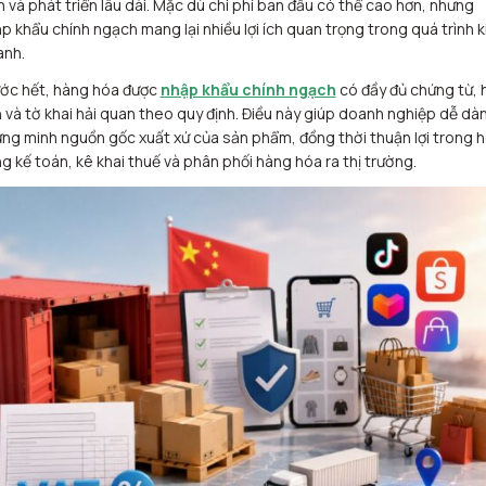
h và phát triển lâu dài. Mặc dù chi phí ban đầu có thể cao hơn, nhưng
p khẩu chính ngạch mang lại nhiều lợi ích quan trọng trong quá trình k
nh.
ớc hết, hàng hóa được
nhập khẩu chính ngạch
có đầy đủ chứng từ, 
 và tờ khai hải quan theo quy định. Điều này giúp doanh nghiệp dễ dà
ng minh nguồn gốc xuất xứ của sản phẩm, đồng thời thuận lợi trong 
g kế toán, kê khai thuế và phân phối hàng hóa ra thị trường.