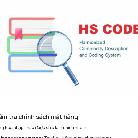
ểm tra chính sách mặt hàng
g hóa nhập khẩu được chia làm nhiều nhóm:
Hàng thông thường:
Thủ tục thông quan nhanh chóng.