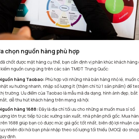
a chọn nguồn hàng phù hợp
 đã chốt được mặt hàng cụ thể, bạn cần định vị phân khúc khách hàng
 kiếm nguồn cung ứng trên các sàn TMĐT Trung Quốc:
Nguồn hàng Taobao:
Phù hợp với những nhà bán hàng nhỏ lẻ, muốn 
nhật xu hướng nhanh, nhập số lượng ít (thậm chí từ 1 sản phẩm) để te
thị trường. Ưu điểm của Taobao là mẫu mã đa dạng, hình ảnh đẹp, bắt
mắt, dễ thu hút khách hàng trên mạng xã hội.
Nguồn hàng 1688:
Đây là địa chỉ tối ưu cho những ai muốn mua sỉ số
lượng lớn trực tiếp từ các xưởng sản xuất, nhà phân phối gốc. Mua hà
trên 1688 giúp bạn có được mức giá gốc tốt nhất, biên độ lợi nhuận ca
tuy nhiên đòi hỏi bạn phải nhập theo số lượng tối thiểu (MOQ) do sho
quy định.