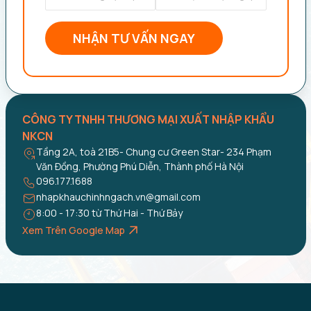
NHẬN TƯ VẤN NGAY
CÔNG TY TNHH THƯƠNG MẠI XUẤT NHẬP KHẨU
NKCN
Tầng 2A, toà 21B5- Chung cư Green Star- 234 Phạm
Văn Đồng, Phường Phú Diễn, Thành phố Hà Nội
096.177.1688
nhapkhauchinhngach.vn@gmail.com
8:00 - 17:30 từ Thứ Hai - Thứ Bảy
Xem Trên Google Map