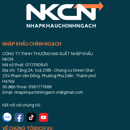
NHẬP KHẨU CHÍNH NGẠCH
CÔNG TY TNHH THƯƠNG MẠI XUẤT NHẬP KHẨU
NKCN
Mã số thuế: 0111390845
Địa chỉ: Tầng 2A, toà 21B5- Chung cư Green Star-
234 Phạm Văn Đồng, Phường Phú Diễn, Thành phố
Hà Nội
Số điện thoại: 0961771688
Email: nhapkhauchinhngach.vn@gmail.com
Kết nối với chúng tôi
VỀ CHÚNG TÔI
DỊCH VỤ