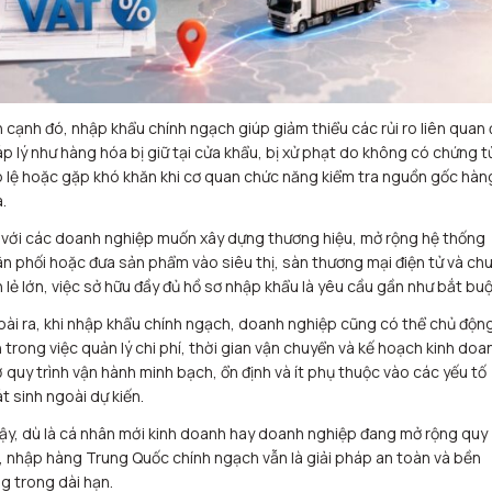
 cạnh đó, nhập khẩu chính ngạch giúp giảm thiểu các rủi ro liên quan
p lý như hàng hóa bị giữ tại cửa khẩu, bị xử phạt do không có chứng t
 lệ hoặc gặp khó khăn khi cơ quan chức năng kiểm tra nguồn gốc hàn
.
 với các doanh nghiệp muốn xây dựng thương hiệu, mở rộng hệ thống
n phối hoặc đưa sản phẩm vào siêu thị, sàn thương mại điện tử và chu
 lẻ lớn, việc sở hữu đầy đủ hồ sơ nhập khẩu là yêu cầu gần như bắt buộ
ài ra, khi nhập khẩu chính ngạch, doanh nghiệp cũng có thể chủ độn
 trong việc quản lý chi phí, thời gian vận chuyển và kế hoạch kinh doa
 quy trình vận hành minh bạch, ổn định và ít phụ thuộc vào các yếu tố
t sinh ngoài dự kiến.
vậy, dù là cá nhân mới kinh doanh hay doanh nghiệp đang mở rộng quy
 nhập hàng Trung Quốc chính ngạch vẫn là giải pháp an toàn và bền
g trong dài hạn.