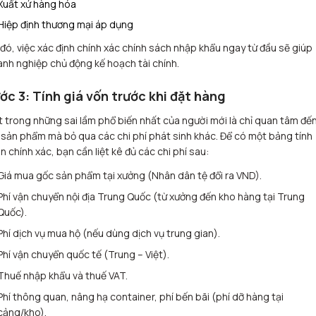
Xuất xứ hàng hóa
Hiệp định thương mại áp dụng
đó, việc xác định chính xác chính sách nhập khẩu ngay từ đầu sẽ giúp
nh nghiệp chủ động kế hoạch tài chính.
ớc 3: Tính giá vốn trước khi đặt hàng
 trong những sai lầm phổ biến nhất của người mới là chỉ quan tâm đế
 sản phẩm mà bỏ qua các chi phí phát sinh khác. Để có một bảng tính
n chính xác, bạn cần liệt kê đủ các chi phí sau:
Giá mua gốc sản phẩm tại xưởng (Nhân dân tệ đổi ra VND).
Phí vận chuyển nội địa Trung Quốc (từ xưởng đến kho hàng tại Trung
Quốc).
Phí dịch vụ mua hộ (nếu dùng dịch vụ trung gian).
Phí vận chuyển quốc tế (Trung – Việt).
Thuế nhập khẩu và thuế VAT.
Phí thông quan, nâng hạ container, phí bến bãi (phí dỡ hàng tại
cảng/kho).