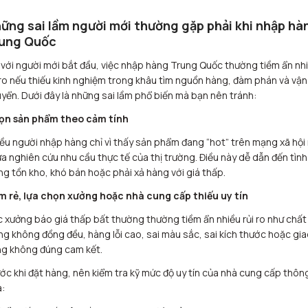
ững sai lầm người mới thường gặp phải khi nhập hà
ung Quốc
 với người mới bắt đầu, việc nhập hàng Trung Quốc thường tiềm ẩn nh
 ro nếu thiếu kinh nghiệm trong khâu tìm nguồn hàng, đàm phán và vận
yển. Dưới đây là những sai lầm phổ biến mà bạn nên tránh:
ọn sản phẩm theo cảm tính
ều người nhập hàng chỉ vì thấy sản phẩm đang “hot” trên mạng xã hội
a nghiên cứu nhu cầu thực tế của thị trường. Điều này dễ dẫn đến tình
ng tồn kho, khó bán hoặc phải xả hàng với giá thấp.
 rẻ, lựa chọn xưởng hoặc nhà cung cấp thiếu uy tín
 xưởng báo giá thấp bất thường thường tiềm ẩn nhiều rủi ro như chất
ng không đồng đều, hàng lỗi cao, sai màu sắc, sai kích thước hoặc gia
g không đúng cam kết.
ớc khi đặt hàng, nên kiểm tra kỹ mức độ uy tín của nhà cung cấp thôn
: