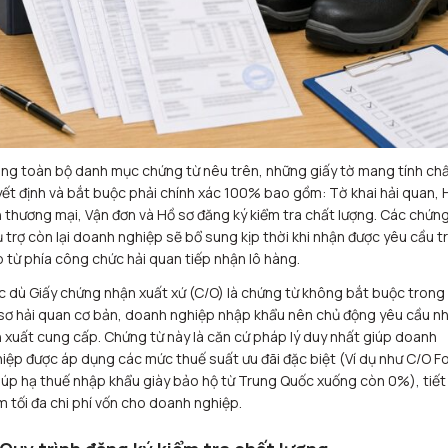
ng toàn bộ danh mục chứng từ nêu trên, những giấy tờ mang tính ch
ết định và bắt buộc phải chính xác 100% bao gồm: Tờ khai hải quan,
 thương mại, Vận đơn và Hồ sơ đăng ký kiểm tra chất lượng. Các chứng
 trợ còn lại doanh nghiệp sẽ bổ sung kịp thời khi nhận được yêu cầu t
p từ phía công chức hải quan tiếp nhận lô hàng.
 dù Giấy chứng nhận xuất xứ (C/O) là chứng từ không bắt buộc trong
sơ hải quan cơ bản, doanh nghiệp nhập khẩu nên chủ động yêu cầu n
 xuất cung cấp. Chứng từ này là căn cứ pháp lý duy nhất giúp doanh
iệp được áp dụng các mức thuế suất ưu đãi đặc biệt (Ví dụ như C/O F
iúp hạ thuế nhập khẩu giày bảo hộ từ Trung Quốc xuống còn 0%), tiết
m tối đa chi phí vốn cho doanh nghiệp.