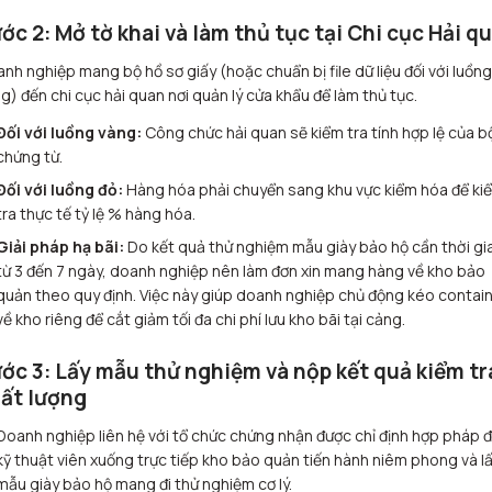
ớc 2: Mở tờ khai và làm thủ tục tại Chi cục Hải q
nh nghiệp mang bộ hồ sơ giấy (hoặc chuẩn bị file dữ liệu đối với luồng
g) đến chi cục hải quan nơi quản lý cửa khẩu để làm thủ tục.
Đối với luồng vàng:
Công chức hải quan sẽ kiểm tra tính hợp lệ của b
chứng từ.
Đối với luồng đỏ:
Hàng hóa phải chuyển sang khu vực kiểm hóa để ki
tra thực tế tỷ lệ % hàng hóa.
Giải pháp hạ bãi:
Do kết quả thử nghiệm mẫu giày bảo hộ cần thời gi
từ 3 đến 7 ngày, doanh nghiệp nên làm đơn xin mang hàng về kho bảo
quản theo quy định. Việc này giúp doanh nghiệp chủ động kéo contai
về kho riêng để cắt giảm tối đa chi phí lưu kho bãi tại cảng.
ớc 3: Lấy mẫu thử nghiệm và nộp kết quả kiểm tr
ất lượng
Doanh nghiệp liên hệ với tổ chức chứng nhận được chỉ định hợp pháp 
kỹ thuật viên xuống trực tiếp kho bảo quản tiến hành niêm phong và l
mẫu giày bảo hộ mang đi thử nghiệm cơ lý.