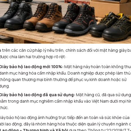
 trên các căn cứ pháp lý nêu trên, chính sách đối với mặt hàng giày 
được chia làm hai trường hợp rõ rệt:
Giày bảo hộ lao động mới 100%:
Mặt hàng này hoàn toàn không th
danh mục hàng hóa cấm nhập khẩu. Doanh nghiệp được phép làm thủ
thông quan thương mại bình thường để phục vụ kinh doanh hoặc sử
dụng.
Giày bảo hộ lao động đã qua sử dụng:
Mặt hàng cũ, đã qua sử dụng
nằm trong danh mục nghiêm cấm nhập khẩu vào Việt Nam dưới mọi hì
thức.
giày bảo hộ lao động ảnh hưởng trực tiếp đến an toàn và sức khỏe của
ời lao động, đây là nhóm hàng hóa thuộc diện quản lý chuyên ngành 
Lao động – Thương binh và Xã hội
dựa theo Thông tư 22/2018/TT