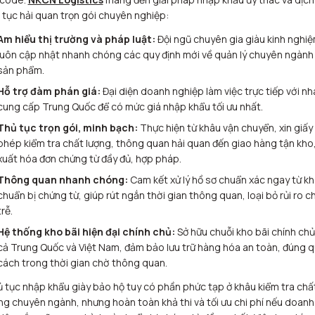
 tục hải quan trọn gói chuyên nghiệp:
Am hiểu thị trường và pháp luật:
Đội ngũ chuyên gia giàu kinh nghi
luôn cập nhật nhanh chóng các quy định mới về quản lý chuyên ngành
sản phẩm.
Hỗ trợ đàm phán giá:
Đại diện doanh nghiệp làm việc trực tiếp với nh
cung cấp Trung Quốc để có mức giá nhập khẩu tối ưu nhất.
Thủ tục trọn gói, minh bạch:
Thực hiện từ khâu vận chuyển, xin giấy
phép kiểm tra chất lượng, thông quan hải quan đến giao hàng tận kho
xuất hóa đơn chứng từ đầy đủ, hợp pháp.
Thông quan nhanh chóng:
Cam kết xử lý hồ sơ chuẩn xác ngay từ k
chuẩn bị chứng từ, giúp rút ngắn thời gian thông quan, loại bỏ rủi ro 
trễ.
Hệ thống kho bãi hiện đại chính chủ:
Sở hữu chuỗi kho bãi chính chủ
cả Trung Quốc và Việt Nam, đảm bảo lưu trữ hàng hóa an toàn, đúng q
cách trong thời gian chờ thông quan.
 tục nhập khẩu giày bảo hộ tuy có phần phức tạp ở khâu kiểm tra chấ
ng chuyên ngành, nhưng hoàn toàn khả thi và tối ưu chi phí nếu doanh