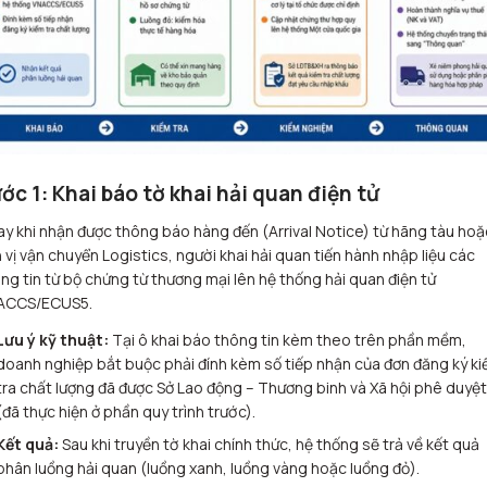
ớc 1: Khai báo tờ khai hải quan điện tử
y khi nhận được thông báo hàng đến (Arrival Notice) từ hãng tàu hoặ
 vị vận chuyển Logistics, người khai hải quan tiến hành nhập liệu các
ng tin từ bộ chứng từ thương mại lên hệ thống hải quan điện tử
ACCS/ECUS5.
Lưu ý kỹ thuật:
Tại ô khai báo thông tin kèm theo trên phần mềm,
doanh nghiệp bắt buộc phải đính kèm số tiếp nhận của đơn đăng ký k
tra chất lượng đã được Sở Lao động – Thương binh và Xã hội phê duyệt
(đã thực hiện ở phần quy trình trước).
Kết quả:
Sau khi truyền tờ khai chính thức, hệ thống sẽ trả về kết quả
phân luồng hải quan (luồng xanh, luồng vàng hoặc luồng đỏ).