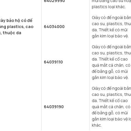
64029990
mũi bằng cao su ho
plastics loại khác.
Giày có đế ngoài bằ
iày bảo hộ có đế
cao su, plastics, th
ng plastics, cao
64034000
da. Thiết kế có mũi
, thuộc da
gắn kim loại bảo vệ.
Giày có đế ngoài bằ
cao su, plastics, th
da. Thiết kế cổ cao
64039110
quá mắt cá chân, có
đế bằng gỗ, có mũi
gắn kim loại bảo vệ.
Giày có đế ngoài bằ
cao su, plastics, th
da. Thiết kế cổ cao
64039190
quá mắt cá chân, có
đế bằng gỗ, có mũi
gắn kim loại bảo vệ l
khác.