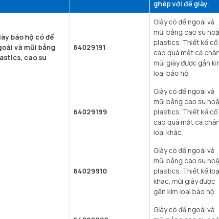
ghép với đế giày.
Giày có đế ngoài và
mũi bằng cao su ho
iày bảo hộ có đế
plastics. Thiết kế cổ
goài và mũi bằng
64029191
cao quá mắt cá chân
astics, cao su
mũi giày được gắn ki
loại bảo hộ.
Giày có đế ngoài và
mũi bằng cao su ho
64029199
plastics. Thiết kế cổ
cao quá mắt cá châ
loại khác.
Giày có đế ngoài và
mũi bằng cao su ho
64029910
plastics. Thiết kế loạ
khác, mũi giày được
gắn kim loại bảo hộ.
Giày có đế ngoài và