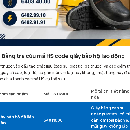
1 Bảng tra cứu mã HS code giày bảo hộ lao động
 thuộc vào cấu tạo chất liệu (cao su, plastic, da thuộc) và đặc điểm t
(giày cổ cao, loại đế, có gắn mũi kim loại hay không), mặt hàng này đư
n chia thành các mã HS cụ thể sau:
Mô tả chi tiết hàng
hóm sản phẩm
Mã HS Code
hóa
Giày bằng cao su
hoặc plastics, có m
ày bảo hộ đế liền
64011000
gắn kim loại bảo vệ,
hân
mũi giày không lắp