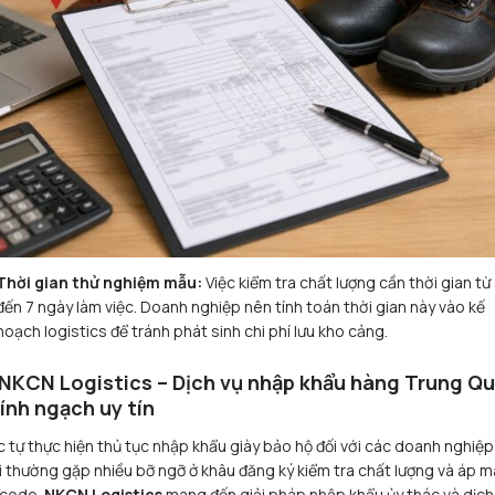
Thời gian thử nghiệm mẫu:
Việc kiểm tra chất lượng cần thời gian từ
đến 7 ngày làm việc. Doanh nghiệp nên tính toán thời gian này vào kế
hoạch logistics để tránh phát sinh chi phí lưu kho cảng.
 NKCN Logistics – Dịch vụ nhập khẩu hàng Trung Q
ính ngạch uy tín
c tự thực hiện thủ tục nhập khẩu giày bảo hộ đối với các doanh nghiệp
 thường gặp nhiều bỡ ngỡ ở khâu đăng ký kiểm tra chất lượng và áp m
 code.
NKCN Logistics
mang đến giải pháp nhập khẩu ủy thác và dịch