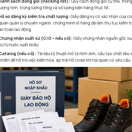
Danh sách đóng gói (Packing list):
Quy cách đóng gói cụ thể, trọn
lượng tịnh, trọng lượng tổng và số lượng kiện hàng thực tế.
Hồ sơ đăng ký kiểm tra chất lượng:
Giấy đăng ký có xác nhận của cơ
quan quản lý chuyên ngành, chứng minh lô hàng đã làm thủ tục kiểm t
an toàn lao động.
Chứng nhận xuất xứ (C/O – nếu có):
Giấy chứng nhận nguồn gốc xu
xứ từ nước xuất khẩu.
Catalog (nếu có):
Tài liệu kỹ thuật mô tả hình ảnh, cấu tạo chất liệu 
phẩm để hỗ trợ việc kiểm hóa, áp mã HS code khi hải quan có yêu cầu.