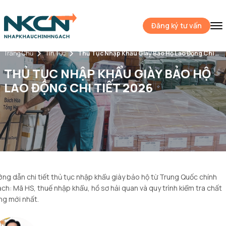
Đăng ký tư vấn
Trang Chủ
Tin Tức
Thủ Tục Nhập Khẩu Giày Bảo Hộ Lao Động Chi Tiết 2026
THỦ TỤC NHẬP KHẨU GIÀY BẢO HỘ
LAO ĐỘNG CHI TIẾT 2026
ng dẫn chi tiết thủ tục nhập khẩu giày bảo hộ từ Trung Quốc chính
ch: Mã HS, thuế nhập khẩu, hồ sơ hải quan và quy trình kiểm tra chất
ng mới nhất.