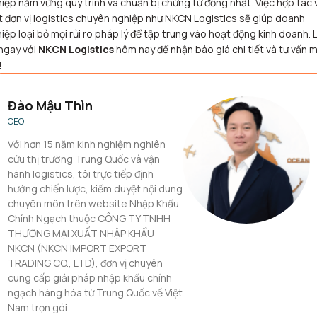
iệp nắm vững quy trình và chuẩn bị chứng từ đồng nhất. Việc hợp tác 
 đơn vị logistics chuyên nghiệp như NKCN Logistics sẽ giúp doanh
iệp loại bỏ mọi rủi ro pháp lý để tập trung vào hoạt động kinh doanh. 
ngay với
NKCN Logistics
hôm nay để nhận báo giá chi tiết và tư vấn m
!
Đào Mậu Thìn
CEO
Với hơn 15 năm kinh nghiệm nghiên
cứu thị trường Trung Quốc và vận
hành logistics, tôi trực tiếp định
hướng chiến lược, kiểm duyệt nội dung
chuyên môn trên website Nhập Khẩu
Chính Ngạch thuộc CÔNG TY TNHH
THƯƠNG MẠI XUẤT NHẬP KHẨU
NKCN (NKCN IMPORT EXPORT
TRADING CO., LTD), đơn vị chuyên
cung cấp giải pháp nhập khẩu chính
ngạch hàng hóa từ Trung Quốc về Việt
Nam trọn gói.