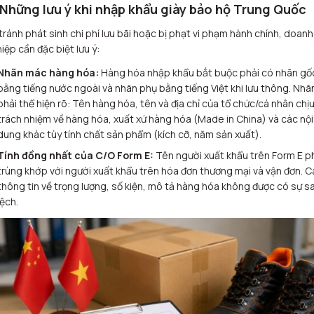
 Những lưu ý khi nhập khẩu giày bảo hộ Trung Quốc
tránh phát sinh chi phí lưu bãi hoặc bị phạt vi phạm hành chính, doanh
iệp cần đặc biệt lưu ý:
Nhãn mác hàng hóa:
Hàng hóa nhập khẩu bắt buộc phải có nhãn gố
bằng tiếng nước ngoài và nhãn phụ bằng tiếng Việt khi lưu thông. Nhã
phải thể hiện rõ: Tên hàng hóa, tên và địa chỉ của tổ chức/cá nhân chị
trách nhiệm về hàng hóa, xuất xứ hàng hóa (Made in China) và các nội
dung khác tùy tính chất sản phẩm (kích cỡ, năm sản xuất).
Tính đồng nhất của C/O Form E:
Tên người xuất khẩu trên Form E p
trùng khớp với người xuất khẩu trên hóa đơn thương mại và vận đơn. C
thông tin về trọng lượng, số kiện, mô tả hàng hóa không được có sự sa
lệch.