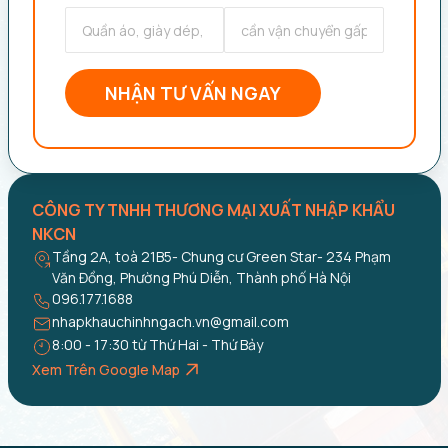
NHẬN TƯ VẤN NGAY
CÔNG TY TNHH THƯƠNG MẠI XUẤT NHẬP KHẨU
NKCN
Tầng 2A, toà 21B5- Chung cư Green Star- 234 Phạm
Văn Đồng, Phường Phú Diễn, Thành phố Hà Nội
096.177.1688
nhapkhauchinhngach.vn@gmail.com
8:00 - 17:30 từ Thứ Hai - Thứ Bảy
Xem Trên Google Map