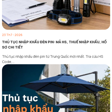
23 Th7 - 2026
THỦ TỤC NHẬP KHẨU ĐÈN PIN: MÃ HS, THUẾ NHẬP KHẨU, HỒ
SƠ CHI TIẾT
Thủ tục nhập khẩu đèn pin từ Trung Quốc mới nhất. Tra cứu HS
Code,…