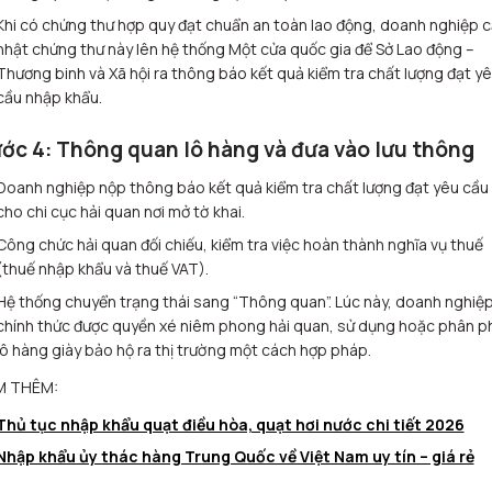
Khi có chứng thư hợp quy đạt chuẩn an toàn lao động, doanh nghiệp 
nhật chứng thư này lên hệ thống Một cửa quốc gia để Sở Lao động –
Thương binh và Xã hội ra thông báo kết quả kiểm tra chất lượng đạt y
cầu nhập khẩu.
ớc 4: Thông quan lô hàng và đưa vào lưu thông
Doanh nghiệp nộp thông báo kết quả kiểm tra chất lượng đạt yêu cầu
cho chi cục hải quan nơi mở tờ khai.
Công chức hải quan đối chiếu, kiểm tra việc hoàn thành nghĩa vụ thuế
(thuế nhập khẩu và thuế VAT).
Hệ thống chuyển trạng thái sang “Thông quan”. Lúc này, doanh nghiệ
chính thức được quyền xé niêm phong hải quan, sử dụng hoặc phân p
lô hàng giày bảo hộ ra thị trường một cách hợp pháp.
M THÊM:
Thủ tục nhập khẩu quạt điều hòa, quạt hơi nước chi tiết 2026
Nhập khẩu ủy thác hàng Trung Quốc về Việt Nam uy tín – giá rẻ