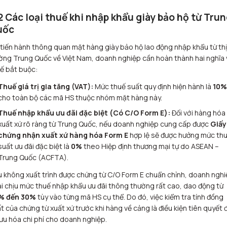
2 Các loại thuế khi nhập khẩu giày bảo hộ từ Tru
uốc
 tiến hành thông quan mặt hàng giày bảo hộ lao động nhập khẩu từ thị
ờng Trung Quốc về Việt Nam, doanh nghiệp cần hoàn thành hai nghĩa 
ế bắt buộc:
Thuế giá trị gia tăng (VAT):
Mức thuế suất quy định hiện hành là
10%
cho toàn bộ các mã HS thuộc nhóm mặt hàng này.
Thuế nhập khẩu ưu đãi đặc biệt (Có C/O Form E):
Đối với hàng hóa
xuất xứ rõ ràng từ Trung Quốc, nếu doanh nghiệp cung cấp được
Giấy
chứng nhận xuất xứ hàng hóa Form E
hợp lệ sẽ được hưởng mức th
suất ưu đãi đặc biệt là
0%
theo Hiệp định thương mại tự do ASEAN –
Trung Quốc (ACFTA).
 không xuất trình được chứng từ C/O Form E chuẩn chỉnh, doanh nghi
i chịu mức thuế nhập khẩu ưu đãi thông thường rất cao, dao động từ
% đến 30%
tùy vào từng mã HS cụ thể. Do đó, việc kiểm tra tính đồng
t của chứng từ xuất xứ trước khi hàng về cảng là điều kiện tiên quyết 
 ưu hóa chi phí cho doanh nghiệp.