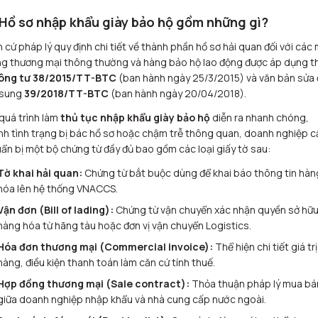
 Hồ sơ nhập khẩu giày bảo hộ gồm những gì?
 cứ pháp lý quy định chi tiết về thành phần hồ sơ hải quan đối với các
g thương mại thông thường và hàng bảo hộ lao động được áp dụng t
ông tư 38/2015/TT-BTC
(ban hành ngày 25/3/2015) và văn bản sửa 
 sung
39/2018/TT-BTC
(ban hành ngày 20/04/2018).
quá trình làm
thủ tục nhập khẩu giày bảo hộ
diễn ra nhanh chóng,
nh tình trạng bị bác hồ sơ hoặc chậm trễ thông quan, doanh nghiệp c
ẩn bị một bộ chứng từ đầy đủ bao gồm các loại giấy tờ sau:
Tờ khai hải quan:
Chứng từ bắt buộc dùng để khai báo thông tin hàn
hóa lên hệ thống VNACCS.
Vận đơn (Bill of lading):
Chứng từ vận chuyển xác nhận quyền sở hữ
hàng hóa từ hãng tàu hoặc đơn vị vận chuyển Logistics.
Hóa đơn thương mại (Commercial invoice):
Thể hiện chi tiết giá trị
hàng, điều kiện thanh toán làm căn cứ tính thuế.
Hợp đồng thương mại (Sale contract):
Thỏa thuận pháp lý mua bá
giữa doanh nghiệp nhập khẩu và nhà cung cấp nước ngoài.