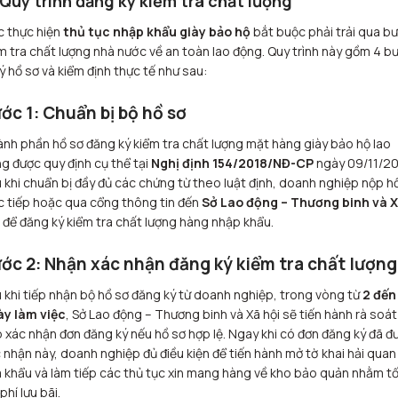
 Quy trình đăng ký kiểm tra chất lượng
c thực hiện
thủ tục nhập khẩu giày bảo hộ
bắt buộc phải trải qua b
m tra chất lượng nhà nước về an toàn lao động. Quy trình này gồm 4 b
lý hồ sơ và kiểm định thực tế như sau:
ớc 1: Chuẩn bị bộ hồ sơ
nh phần hồ sơ đăng ký kiểm tra chất lượng mặt hàng giày bảo hộ lao
g được quy định cụ thể tại
Nghị định 154/2018/NĐ-CP
ngày 09/11/20
 khi chuẩn bị đầy đủ các chứng từ theo luật định, doanh nghiệp nộp h
c tiếp hoặc qua cổng thông tin đến
Sở Lao động – Thương binh và 
để đăng ký kiểm tra chất lượng hàng nhập khẩu.
ớc 2: Nhận xác nhận đăng ký kiểm tra chất lượng
 khi tiếp nhận bộ hồ sơ đăng ký từ doanh nghiệp, trong vòng từ
2 đến
y làm việc
, Sở Lao động – Thương binh và Xã hội sẽ tiến hành rà soát
 xác nhận đơn đăng ký nếu hồ sơ hợp lệ. Ngay khi có đơn đăng ký đã đ
 nhận này, doanh nghiệp đủ điều kiện để tiến hành mở tờ khai hải quan 
 khẩu và làm tiếp các thủ tục xin mang hàng về kho bảo quản nhằm tố
phí lưu bãi.