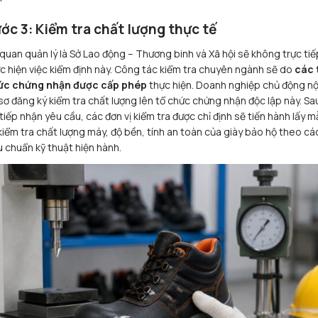
ớc 3: Kiểm tra chất lượng thực tế
quan quản lý là Sở Lao động – Thương binh và Xã hội sẽ không trực tiế
c hiện việc kiểm định này. Công tác kiểm tra chuyên ngành sẽ do
các 
ức chứng nhận được cấp phép
thực hiện. Doanh nghiệp chủ động n
sơ đăng ký kiểm tra chất lượng lên tổ chức chứng nhận độc lập này. Sa
 tiếp nhận yêu cầu, các đơn vị kiểm tra được chỉ định sẽ tiến hành lấy m
kiểm tra chất lượng máy, độ bền, tính an toàn của giày bảo hộ theo cá
u chuẩn kỹ thuật hiện hành.