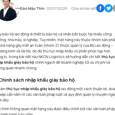
Đào Mậu Thìn
02/07/2026
Chia sẻ bài viết
y bảo hộ lao động là thiết bị bảo hộ cá nhân bắt buộc tại nhiều công
ờng, nhà máy, xí nghiệp. Tuy nhiên, mặt hàng này thuộc nhóm sản ph
khả năng gây mất an toàn (nhóm 2) thuộc quản lý của Bộ Lao động –
ơng binh và Xã hội, do đó thủ tục nhập khẩu có phần phức tạp hơn.
g lo, trong bài viết này NKCN Logistics sẽ hướng dẫn chi tiết
thủ tục
p khẩu giày bảo hộ
chính ngạch để doanh nghiệp tối ưu chi phí và
ng quan nhanh chóng.
 Chính sách nhập khẩu giày bảo hộ
 làm
thủ tục nhập khẩu giày bảo hộ
lao động một cách thuận lợi, do
iệp cần nắm rõ các văn bản pháp luật và quy định quản lý chuyên ng
i đây.
 trình thông quan mặt hàng này được điều chỉnh bởi các văn bản phá
 hiện hành bao gồm: