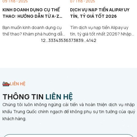
09 Th8 - 2025
07 Th8 - 2025
KINH DOANH DỤNG CỤ THỂ
DỊCH VỤ NẠP TIỀN ALIPAY UY
THAO: HƯỚNG DẪN TỪ A-Z
TÍN, TỶ GIÁ TỐT 2026
CHO NGƯỜI MỚI BẮT ĐẦU
Bạn muốn kinh doanh dụng cụ
Tìm dịch vụ nạp tiền Alipay uy
thể thao? Khám phá hướng dẫn
tín, tỷ giá tốt nhất 2026? Nhập
A-Z và cách…
1
2
…
33
34
35
36
37
Khẩu…
38
39
…
41
42
LIÊN HỆ
THÔNG TIN
LIÊN HỆ
Chúng tôi luôn không ngừng cải tiến và hoàn thiện dịch vụ nhập
khẩu Trung Quốc chính ngạch để không phụ sự tin tưởng của quý
khách hàng.