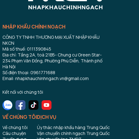
NHẬP KHẨU CHÍNH NGẠCH
CÔNG TY TNHH THƯƠNG MẠI XUẤT NHẬP KHẨU
NKCN
Mã số thuế: 0111390845
Địa chỉ: Tầng 2A, toà 21B5- Chung cư Green Star-
234 Phạm Văn Đồng, Phường Phú Diễn, Thành phố
Hà Nội
Số điện thoại: 0961771688
Email: nhapkhauchinhngach.vn@gmail.com
Kết nối với chúng tôi
VỀ CHÚNG TÔI
DỊCH VỤ
Về chúng tôi
Ủy thác nhập khẩu hàng Trung Quốc
Câu chuyện
Vận chuyển chính ngạch Trung Quốc