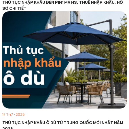
THỦ TỤC NHẬP KHẨU ĐÈN PIN: MÃ HS, THUẾ NHẬP KHẨU, HỒ
SƠ CHI TIẾT
17 Th7 - 2026
THỦ TỤC NHẬP KHẨU Ô DÙ TỪ TRUNG QUỐC MỚI NHẤT NĂM
2026