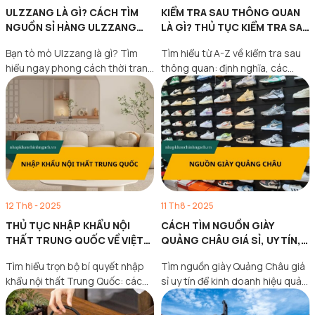
ULZZANG LÀ GÌ? CÁCH TÌM
KIỂM TRA SAU THÔNG QUAN
NGUỒN SỈ HÀNG ULZZANG
LÀ GÌ? THỦ TỤC KIỂM TRA SAU
GIÁ XƯỞNG
THÔNG QUAN
Bạn tò mò Ulzzang là gì? Tìm
Tìm hiểu từ A-Z về kiểm tra sau
hiểu ngay phong cách thời trang
thông quan: định nghĩa, các
Ulzzang Hàn…
trường hợp,…
12 Th8 - 2025
11 Th8 - 2025
THỦ TỤC NHẬP KHẨU NỘI
CÁCH TÌM NGUỒN GIÀY
THẤT TRUNG QUỐC VỀ VIỆT
QUẢNG CHÂU GIÁ SỈ, UY TÍN,
NAM MỚI NHẤT
CHẤT LƯỢNG
Tìm hiểu trọn bộ bí quyết nhập
Tìm nguồn giày Quảng Châu giá
khẩu nội thất Trung Quốc: các
sỉ uy tín để kinh doanh hiệu quả.
cách nhập…
Gợi…