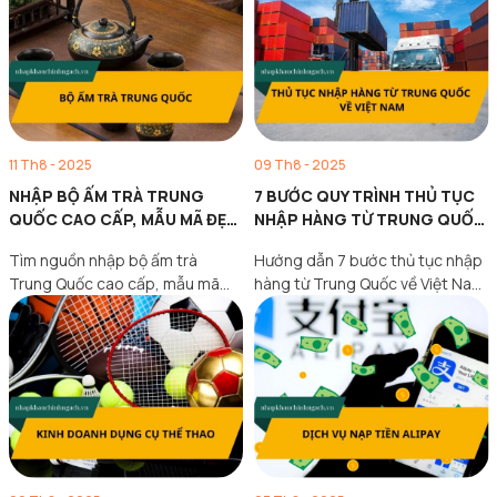
11 Th8 - 2025
09 Th8 - 2025
NHẬP BỘ ẤM TRÀ TRUNG
7 BƯỚC QUY TRÌNH THỦ TỤC
QUỐC CAO CẤP, MẪU MÃ ĐẸP,
NHẬP HÀNG TỪ TRUNG QUỐC
GIÁ TẬN XƯỞNG
VỀ VIỆT NAM
Tìm nguồn nhập bộ ấm trà
Hướng dẫn 7 bước thủ tục nhập
Trung Quốc cao cấp, mẫu mã
hàng từ Trung Quốc về Việt Nam
đẹp, giá tận…
đầy…