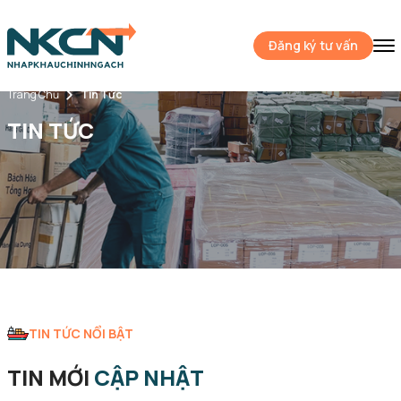
Đăng ký tư vấn
Trang Chủ
Tin Tức
TIN TỨC
TIN TỨC NỔI BẬT
TIN MỚI
CẬP NHẬT