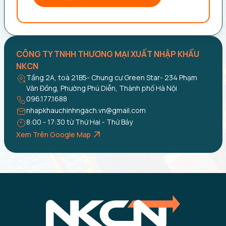
CÔNG TY TNHH THƯƠNG MẠI XUẤT NHẬP KHẨU
NKCN
Tầng 2A, toà 21B5- Chung cư Green Star- 234 Phạm
Văn Đồng, Phường Phú Diễn, Thành phố Hà Nội
096.177.1688
nhapkhauchinhngach.vn@gmail.com
8:00 - 17:30 từ Thứ Hai - Thứ Bảy
Xem Trên Google Map